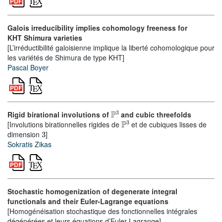
Galois irreducibility implies cohomology freeness for
KHT Shimura varieties
[L’irréductibilité galoisienne implique la liberté cohomologique pour
les variétés de Shimura de type KHT]
Pascal Boyer
ℙ
3
Rigid birational involutions of
and cubic threefolds
ℙ
3
[Involutions birationnelles rigides de
et de cubiques lisses de
3
dimension
]
Sokratis Zikas
Stochastic homogenization of degenerate integral
functionals and their Euler-Lagrange equations
[Homogénéisation stochastique des fonctionnelles intégrales
dégénérées et leurs équations d’Euler-Lagrange]