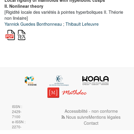
II. Nonlinear theory
[Rigidité locale des variétés à pointes hyperboliques II. Théorie
non linéaire]
Yannick Guedes Bonthonneau
;
Thibault Lefeuvre
ISSN :
Accessibilité - non conforme
2429-
Nous suivre
Mentions légales
7100
e-ISSN :
Contact
2270-
518X