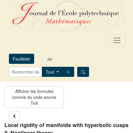
Feuilleter
ou
Tout
Local rigidity of manifolds with hyperbolic cusps
II. Nonlinear theory