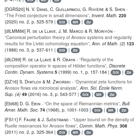
[DGRS20]
N. V. Dang, C. Guillarmou, G. Rivière & S. Shen
-
“The Fried conjecture in small dimensions”
, Invent. Math.
220
(2020) no. 2, p. 525-579 |
|
|
DOI
MR
Zbl
[dlLMM86]
R. de la Llave, J. M. Marco & R. Moriyón
-
“Canonical perturbation theory of Anosov systems and regularity
results for the Livšic cohomology equation”
, Ann. of Math. (2)
123
(1986) no. 3, p. 537-611 |
|
DOI
Zbl
[dlLO99]
R. de la Llave & R. Obaya
- “Regularity of the
composition operator in spaces of Hölder functions”
, Discrete
Contin. Dynam. Systems
5
(1999) no. 1, p. 157-184 |
|
DOI
Zbl
[DZ16]
S. Dyatlov & M. Zworski
- “Dynamical zeta functions for
Anosov flows via microlocal analysis”
, Ann. Sci. École Norm.
Sup. (4)
49
(2016) no. 3, p. 543-577 |
|
|
DOI
MR
Zbl
[Ebi68]
D. G. Ebin
- “On the space of Riemannian metrics”
, Bull.
Amer. Math. Soc.
74
(1968), p. 1001-1003 |
|
|
DOI
MR
Zbl
[FS11]
F. Faure & J. Sjöstrand
- “Upper bound on the density of
Ruelle resonances for Anosov flows”
, Comm. Math. Phys.
308
(2011) no. 2, p. 325-364 |
|
|
DOI
MR
Zbl