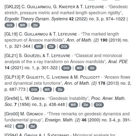
[GKL22]
C. Guillarmou, G. Knieper & T. Lefeuvre
- “Geodesic
stretch, pressure metric and marked length spectrum rigidity”
,
Ergodic Theory Dynam. Systems
42
(2022) no. 3, p. 974–1022 |
|
|
DOI
MR
Zbl
[GL19]
C. Guillarmou & T. Lefeuvre
- “The marked length
spectrum of Anosov manifolds”
, Ann. of Math. (2)
190
(2019) no.
1, p. 321-344 |
|
|
MR
Zbl
DOI
[GL21]
S. Gouëzel & T. Lefeuvre
- “Classical and microlocal
analysis of the x-ray transform on Anosov manifolds”
, Anal. PDE
14
(2021) no. 1, p. 301-322 |
|
|
DOI
MR
Zbl
[GLP13]
P. Giulietti, C. Liverani & M. Pollicott
- “Anosov flows
and dynamical zeta functions”
, Ann. of Math. (2)
178
(2013) no. 2,
p. 687-773 |
|
|
DOI
MR
Zbl
[Gre56]
L. W. Green
- “Geodesic Instability”
, Proc. Amer. Math.
Soc.
7
(1956) no. 3, p. 438-448 |
|
|
MR
Zbl
DOI
[Gro00]
M. Gromov
- “Three remarks on geodesic dynamics and
fundamental group”
, Enseign. Math. (2)
46
(2000) no. 3-4, p. 391-
402 |
|
MR
Zbl
[GS94]
A. Grigis & J. Sjöstrand
- Microlocal analysis for