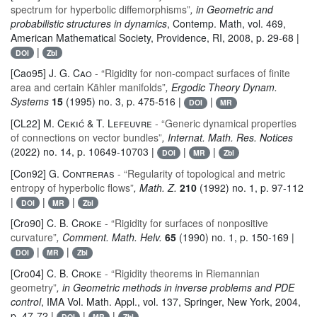
spectrum for hyperbolic diffemorphisms”
, in Geometric and
probabilistic structures in dynamics
, Contemp. Math
, vol. 469
,
American Mathematical Society, Providence, RI, 2008, p. 29-68 |
|
DOI
Zbl
[Cao95]
J. G. Cao
- “Rigidity for non-compact surfaces of finite
area and certain Kähler manifolds”
, Ergodic Theory Dynam.
Systems
15
(1995) no. 3, p. 475-516 |
|
DOI
MR
[CL22]
M. Cekić & T. Lefeuvre
- “Generic dynamical properties
of connections on vector bundles”
, Internat. Math. Res. Notices
(2022) no. 14, p. 10649-10703 |
|
|
DOI
MR
Zbl
[Con92]
G. Contreras
- “Regularity of topological and metric
entropy of hyperbolic flows”
, Math. Z.
210
(1992) no. 1, p. 97-112
|
|
|
DOI
MR
Zbl
[Cro90]
C. B. Croke
- “Rigidity for surfaces of nonpositive
curvature”
, Comment. Math. Helv.
65
(1990) no. 1, p. 150-169 |
|
|
DOI
MR
Zbl
[Cro04]
C. B. Croke
- “Rigidity theorems in Riemannian
geometry”
, in Geometric methods in inverse problems and PDE
control
, IMA Vol. Math. Appl.
, vol. 137
, Springer, New York, 2004,
p. 47-72 |
|
|
DOI
MR
Zbl