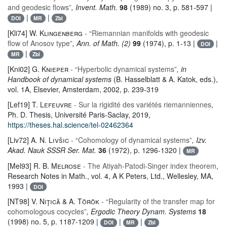
and geodesic flows”
, Invent. Math.
98
(1989) no. 3, p. 581-597 |
|
|
DOI
MR
Zbl
[Kli74]
W. Klingenberg
- “Riemannian manifolds with geodesic
flow of Anosov type”
, Ann. of Math. (2)
99
(1974), p. 1-13 |
|
DOI
|
MR
Zbl
[Kni02]
G. Knieper
- “Hyperbolic dynamical systems”
, in
Handbook of dynamical systems
(B. Hasselblatt & A. Katok, eds.)
,
vol. 1A
, Elsevier, Amsterdam, 2002, p. 239-319
[Lef19]
T. Lefeuvre
- Sur la rigidité des variétés riemanniennes
,
Ph. D. Thesis, Université Paris-Saclay, 2019,
https://theses.hal.science/tel-02462364
[Liv72]
A. N. Livšic
- “Cohomology of dynamical systems”
, Izv.
Akad. Nauk SSSR Ser. Mat.
36
(1972), p. 1296-1320 |
MR
[Mel93]
R. B. Melrose
- The Atiyah-Patodi-Singer index theorem
,
Research Notes in Math.
, vol. 4
, A K Peters, Ltd., Wellesley, MA,
1993 |
DOI
[NT98]
V. Niţică & A. Török
- “Regularity of the transfer map for
cohomologous cocycles”
, Ergodic Theory Dynam. Systems
18
(1998) no. 5, p. 1187-1209 |
|
|
DOI
MR
Zbl