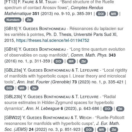
[FT13]
F. Faure & M. Tsujii
- “Band structure of the Ruelle
spectrum of contact Anosov flows”
, Comptes Rendus
Mathématique
351
(2013) no. 9-10, p. 385-391 |
|
|
DOI
MR
|
Numdam
Zbl
[GB15]
Y. Guedes Bonthonneau
- Résonances du laplacien sur
les variétés à pointes
, Ph. D. Thesis, Université Paris Sud XI,
2015,
https://theses.hal.science/tel-01194752
[GB16]
Y. Guedes Bonthonneau
- “Long time quantum evolution
of observables on cusp manifolds”
, Comm. Math. Phys.
343
(2016) no. 1, p. 311-359 |
|
|
DOI
MR
Zbl
[GBL23a]
Y. Guedes Bonthonneau & T. Lefeuvre
- “Local rigidity
of manifolds with hyperbolic cusps I. Linear theory and microlocal
tools”
, Ann. Inst. Fourier (Grenoble)
73
(2023) no. 1, p. 335-421 |
|
|
DOI
MR
Zbl
[GBL23b]
Y. Guedes Bonthonneau & T. Lefeuvre
- “Radial
source estimates in Hölder-Zygmund spaces for hyperbolic
dynamics”
, Ann. H. Lebesgue
6
(2023), p. 643-686 |
|
DOI
Zbl
[GBW22]
Y. Guedes Bonthonneau & T. Weich
- “Ruelle-Pollicott
resonances for manifolds with hyperbolic cusps”
, J. Eur. Math.
Soc. (JEMS)
24
(2022) no. 3, p. 851-923 |
|
|
DOI
MR
Zbl