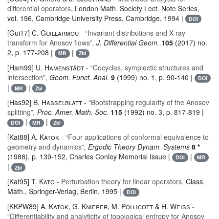
differential operators
, London Math. Society Lect. Note Series
,
vol. 196
, Cambridge University Press, Cambridge, 1994 |
DOI
[Gui17]
C. Guillarmou
- “Invariant distributions and X-ray
transform for Anosov flows”
, J. Differential Geom.
105
(2017) no.
2, p. 177-208 |
|
MR
Zbl
[Ham99]
U. Hamenstädt
- “Cocycles, symplectic structures and
intersection”
, Geom. Funct. Anal.
9
(1999) no. 1, p. 90-140 |
DOI
|
|
MR
Zbl
[Has92]
B. Hasselblatt
- “Bootstrapping regularity of the Anosov
splitting”
, Proc. Amer. Math. Soc.
115
(1992) no. 3, p. 817-819 |
|
|
DOI
MR
Zbl
[Kat88]
A. Katok
- “Four applications of conformal equivalence to
geometry and dynamics”
, Ergodic Theory Dynam. Systems
8 *
(1988), p. 139-152, Charles Conley Memorial Issue |
|
DOI
MR
|
Zbl
[Kat95]
T. Kato
- Perturbation theory for linear operators
, Class.
Math.
, Springer-Verlag, Berlin, 1995 |
DOI
[KKPW89]
A. Katok, G. Knieper, M. Pollicott & H. Weiss
-
“Differentiability and analyticity of topological entropy for Anosov