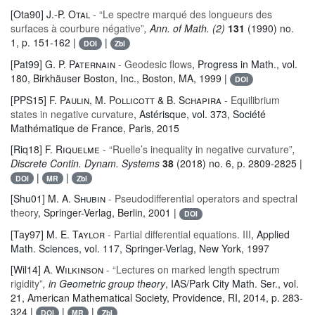
[Ota90]
J.-P. Otal
- “Le spectre marqué des longueurs des
surfaces à courbure négative”
, Ann. of Math. (2)
131
(1990) no.
1, p. 151-162 |
|
DOI
Zbl
[Pat99]
G. P. Paternain
- Geodesic flows
, Progress in Math.
, vol.
180
, Birkhäuser Boston, Inc., Boston, MA, 1999 |
DOI
[PPS15]
F. Paulin, M. Pollicott & B. Schapira
- Equilibrium
states in negative curvature
, Astérisque
, vol. 373
, Société
Mathématique de France, Paris, 2015
[Riq18]
F. Riquelme
- “Ruelle’s inequality in negative curvature”
,
Discrete Contin. Dynam. Systems
38
(2018) no. 6, p. 2809-2825 |
|
|
DOI
MR
Zbl
[Shu01]
M. A. Shubin
- Pseudodifferential operators and spectral
theory
, Springer-Verlag, Berlin, 2001 |
DOI
[Tay97]
M. E. Taylor
- Partial differential equations. III
, Applied
Math. Sciences
, vol. 117
, Springer-Verlag, New York, 1997
[Wil14]
A. Wilkinson
- “Lectures on marked length spectrum
rigidity”
, in Geometric group theory
, IAS/Park City Math. Ser.
, vol.
21
, American Mathematical Society, Providence, RI, 2014, p. 283-
324 |
|
|
DOI
MR
Zbl