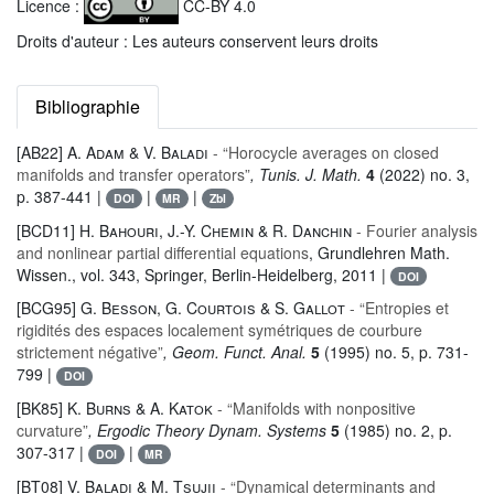
Licence :
CC-BY 4.0
Droits d'auteur : Les auteurs conservent leurs droits
Bibliographie
[AB22]
A. Adam & V. Baladi
- “Horocycle averages on closed
manifolds and transfer operators”
, Tunis. J. Math.
4
(2022) no. 3,
p. 387-441 |
|
|
DOI
MR
Zbl
[BCD11]
H. Bahouri, J.-Y. Chemin & R. Danchin
- Fourier analysis
and nonlinear partial differential equations
, Grundlehren Math.
Wissen.
, vol. 343
, Springer, Berlin-Heidelberg, 2011 |
DOI
[BCG95]
G. Besson, G. Courtois & S. Gallot
- “Entropies et
rigidités des espaces localement symétriques de courbure
strictement négative”
, Geom. Funct. Anal.
5
(1995) no. 5, p. 731-
799 |
DOI
[BK85]
K. Burns & A. Katok
- “Manifolds with nonpositive
curvature”
, Ergodic Theory Dynam. Systems
5
(1985) no. 2, p.
307-317 |
|
DOI
MR
[BT08]
V. Baladi & M. Tsujii
- “Dynamical determinants and