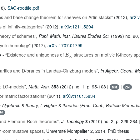
18),
SAG-rootfile.pdf
ns and base change theorem for sheaves on Artin stacks”
(2012),
arXi
 of infinity-categories”
(2012),
arXiv:1211.5294
heory of schemes”
, Publ. Math. Inst. Hautes Études Sci.
(1999) no. 90,
cyclic homology”
(2017),
arXiv:1707.01799
E
∞
r
- “Existence and uniqueness of
structures on motivic K-theory sp
ularities and D-branes in Landau-Ginzburg models”
, in Algebr. Geom. Me
ine LG-models”
, Math. Ann.
353
(2012) no. 1, p. 95-108 |
|
MR
Zbl
r matrix factorizations”
(2011),
arXiv:1101.5834
in Algebraic K-theory, I: Higher K-theories (Proc. Conf., Battelle Memoria
bl
and Riemann-Roch theorems”
, J. Topology
3
(2010) no. 2, p. 229-264 
on-commutative spaces
, Université Montpellier 2, 2014, PhD thesis