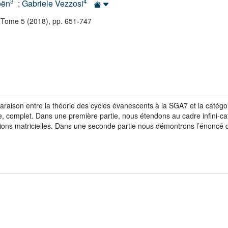
3
4
oën
;
Gabriele Vezzosi
 Tome 5 (2018), pp. 651-747
raison entre la théorie des cycles évanescents à la SGA7 et la catégo
te, complet. Dans une première partie, nous étendons au cadre infini-c
ations matricielles. Dans une seconde partie nous démontrons l’énoncé d