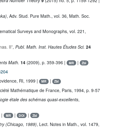
gebra Number Theory
9
(2015) no. 5, p. 1159-1292 |
aka)
, Adv. Stud. Pure Math.
, vol. 36
, Math. Soc.
hematical Surveys and Monographs
, vol. 221
,
as. II”
, Publ. Math. Inst. Hautes Études Sci.
24
nts Math.
14
(2009), p. 359-396 |
|
MR
Zbl
3204
ovidence, RI, 1999 |
|
MR
Zbl
ociété Mathématique de France, Paris, 1994, p. 9-57
ologie étale des schémas quasi-excellents
,
 |
|
|
MR
DOI
Zbl
try (Chicago, 1989)
, Lect. Notes in Math.
, vol. 1479
,