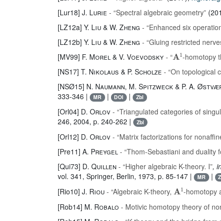
[Lur18]
J. Lurie
- “Spectral algebraic geometry”
(20
[LZ12a]
Y. Liu & W. Zheng
- “Enhanced six operatio
[LZ12b]
Y. Liu & W. Zheng
- “Gluing restricted nerves
A
1
[MV99]
F. Morel & V. Voevodsky
- “
-homotopy t
[NS17]
T. Nikolaus & P. Scholze
- “On topological 
[NSØ15]
N. Naumann, M. Spitzweck & P. A. Østvæ
333-346 |
|
|
MR
DOI
Zbl
[Orl04]
D. Orlov
- “Triangulated categories of sing
246
, 2004, p. 240-262 |
Zbl
[Orl12]
D. Orlov
- “Matrix factorizations for nonaff
[Pre11]
A. Preygel
- “Thom-Sebastiani and duality fo
[Qui73]
D. Quillen
- “Higher algebraic K-theory. I”
, 
vol. 341
, Springer, Berlin, 1973, p. 85-147 |
|
MR
Z
A
1
[Rio10]
J. Riou
- “Algebraic K-theory,
-homotopy 
[Rob14]
M. Robalo
- Motivic homotopy theory of n