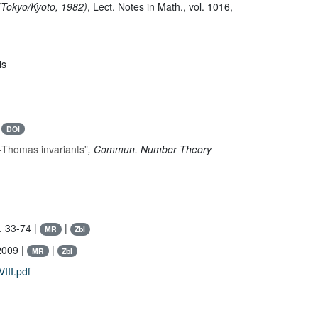
 (Tokyo/Kyoto, 1982)
, Lect. Notes in Math.
, vol. 1016
,
is
|
DOI
-Thomas invariants”
, Commun. Number Theory
. 33-74 |
|
MR
Zbl
 2009 |
|
MR
Zbl
III.pdf