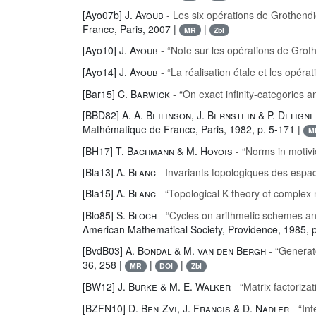
[Ayo07b]
J. Ayoub
- Les six opérations de Grothendi
France, Paris, 2007 |
|
MR
Zbl
[Ayo10]
J. Ayoub
- “Note sur les opérations de Grothe
[Ayo14]
J. Ayoub
- “La réalisation étale et les opér
[Bar15]
C. Barwick
- “On exact infinity-categories 
[BBD82]
A. A. Beilinson, J. Bernstein & P. Deligne
Mathématique de France, Paris, 1982, p. 5-171 |
M
[BH17]
T. Bachmann & M. Hoyois
- “Norms in motiv
[Bla13]
A. Blanc
- Invariants topologiques des espa
[Bla15]
A. Blanc
- “Topological K-theory of comple
[Blo85]
S. Bloch
- “Cycles on arithmetic schemes and
American Mathematical Society, Providence, 1985, 
[BvdB03]
A. Bondal & M. van den Bergh
- “Generat
36, 258 |
|
|
MR
DOI
Zbl
[BW12]
J. Burke & M. E. Walker
- “Matrix factoriza
[BZFN10]
D. Ben-Zvi, J. Francis & D. Nadler
- “Int