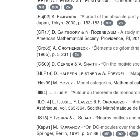
[EP15]
A. I. Efimov & L. Positselski
- “Coherent ana
|
|
MR
DOI
Zbl
[Fuj02]
K. Fujiwara
- “A proof of the absolute purity
Japan, Tokyo, 2002, p. 153-183 |
|
MR
Zbl
[GR17]
D. Gaitsgory & N. Rozenblyum
- A study i
American Mathematical Society, Providence, RI, 20
[Gro65]
A. Grothendieck
- “Éléments de géométrie 
(1965), p. 5-231 |
Zbl
[GS09]
D. Gepner & V. Snaith
- “On the motivic spe
[HLP14]
D. Halpern-Leistner & A. Preygel
- “Mapp
[Hov99]
M. Hovey
- Model categories
, Mathematica
[Ill94]
L. Illusie
- “Autour du théorème de monodromi
[ILO14]
L. Illusie, Y. Laszlo & F. Orgogozo
- “Intro
Astérisque
, vol. 363-364
, Société Mathématique de Fr
[IS13]
F. Ivorra & J. Sebag
- “Nearby motives and m
[Kap91]
M. Kapranov
- “On DG-modules over the de
Springer, Berlin, 1991, p. 57-86 |
|
|
MR
DOI
Zbl