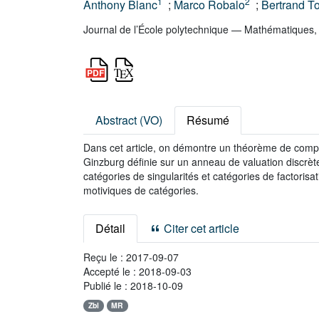
1
2
Anthony Blanc
;
Marco Robalo
;
Bertrand T
Journal de l’École polytechnique — Mathématiques,
Abstract (VO)
Résumé
Dans cet article, on démontre un théorème de compa
Ginzburg définie sur un anneau de valuation discrè
catégories de singularités et catégories de factoris
motiviques de catégories.
Détail
Citer cet article
Reçu le :
2017-09-07
Accepté le :
2018-09-03
Publié le :
2018-10-09
Zbl
MR