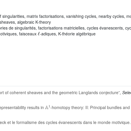
singularities, matrix factorisations, vanishing cycles, nearby cycles,
 sheaves, algebraic K-theory
s de singularités, factorisations matricielles, cycles évanescents, cyc
ℓ
otiviques, faisceaux
-adiques, K-théorie algébrique
ort of coherent sheaves and the geometric Langlands conjecture”
, Sele
𝔸
1
representability results in
-homotopy theory: II: Principal bundles a
eck et le formalisme des cycles évanescents dans le monde motivique.