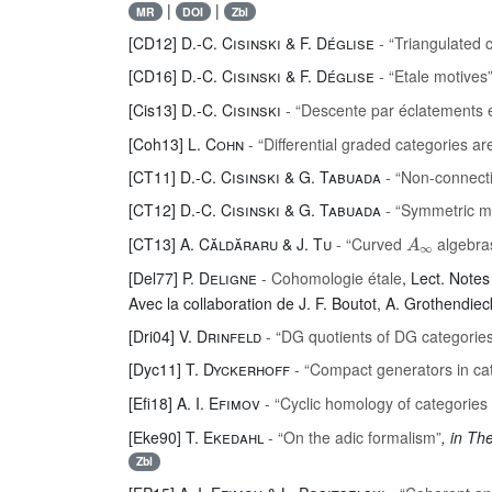
|
|
MR
DOI
Zbl
[CD12]
D.-C. Cisinski & F. Déglise
- “Triangulated 
[CD16]
D.-C. Cisinski & F. Déglise
- “Etale motives
[Cis13]
D.-C. Cisinski
- “Descente par éclatements e
[Coh13]
L. Cohn
- “Differential graded categories a
[CT11]
D.-C. Cisinski & G. Tabuada
- “Non-connectiv
[CT12]
D.-C. Cisinski & G. Tabuada
- “Symmetric m
A
∞
[CT13]
A. Căldăraru & J. Tu
- “Curved
algebra
[Del77]
P. Deligne
- Cohomologie étale
, Lect. Notes
Avec la collaboration de J. F. Boutot, A. Grothendieck,
[Dri04]
V. Drinfeld
- “DG quotients of DG categorie
[Dyc11]
T. Dyckerhoff
- “Compact generators in cate
[Efi18]
A. I. Efimov
- “Cyclic homology of categories o
[Eke90]
T. Ekedahl
- “On the adic formalism”
, in Th
Zbl