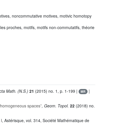
 motives, noncommutative motives, motivic homotopy
les proches, motifs, motifs non-commutatifs, théorie
cta Math. (N.S.)
21
(2015) no. 1, p. 1-199 |
|
MR
nd homogeneous spaces”
, Geom. Topol.
22
(2018) no.
 I
, Astérisque
, vol. 314
, Société Mathématique de