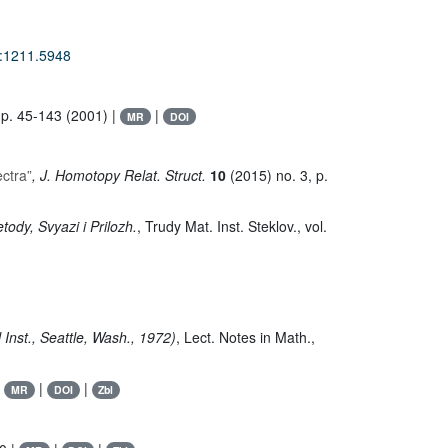
v:1211.5948
 p. 45-143 (2001) |
|
MR
DOI
ectra”
, J. Homotopy Relat. Struct.
10
(2015) no. 3, p.
tody, Svyazi i Prilozh.
, Trudy Mat. Inst. Steklov.
, vol.
l Inst., Seattle, Wash., 1972)
, Lect. Notes in Math.
,
|
|
|
MR
DOI
Zbl