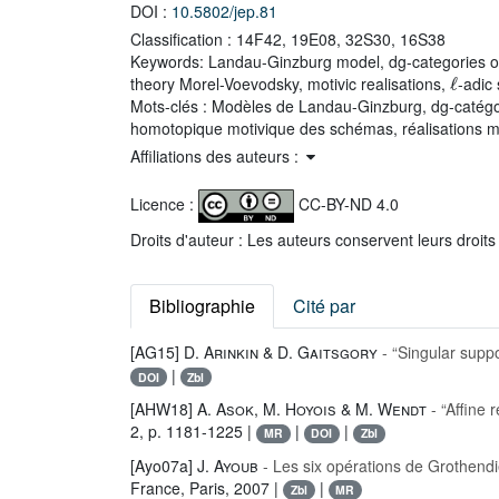
DOI :
10.5802/jep.81
Classification :
14F42, 19E08, 32S30, 16S38
Keywords:
Landau-Ginzburg model, dg-categories of 
ℓ
theory Morel-Voevodsky, motivic realisations,
-adic
Mots-clés :
Modèles de Landau-Ginzburg, dg-catégorie
homotopique motivique des schémas, réalisations m
Affiliations des auteurs :
Licence :
CC-BY-ND 4.0
Droits d'auteur : Les auteurs conservent leurs droits
Bibliographie
Cité par
[AG15]
D. Arinkin & D. Gaitsgory
- “Singular supp
|
DOI
Zbl
[AHW18]
A. Asok, M. Hoyois & M. Wendt
- “Affine 
2, p. 1181-1225 |
|
|
MR
DOI
Zbl
[Ayo07a]
J. Ayoub
- Les six opérations de Grothendi
France, Paris, 2007 |
|
Zbl
MR