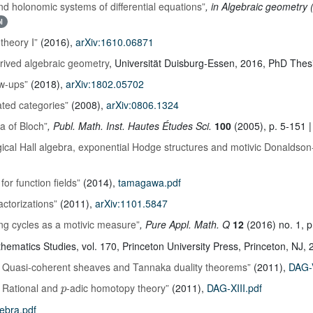
d holonomic systems of differential equations”
, in Algebraic geometry
l
theory I”
(2016),
arXiv:1610.06871
rived algebraic geometry
, Universität Duisburg-Essen, 2016, PhD Thes
ow-ups”
(2018),
arXiv:1802.05702
lated categories”
(2008),
arXiv:0806.1324
a of Bloch”
, Publ. Math. Inst. Hautes Études Sci.
100
(2005), p. 5-151 
cal Hall algebra, exponential Hodge structures and motivic Donaldson
for function fields”
(2014),
tamagawa.pdf
actorizations”
(2011),
arXiv:1101.5847
ing cycles as a motivic measure”
, Pure Appl. Math. Q
12
(2016) no. 1, p
thematics Studies
, vol. 170
, Princeton University Press, Princeton, NJ,
I: Quasi-coherent sheaves and Tannaka duality theorems”
(2011),
DAG-V
p
: Rational and
-adic homotopy theory”
(2011),
DAG-XIII.pdf
ebra.pdf