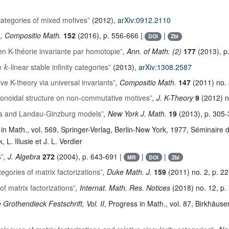
categories of mixed motives”
(2012),
arXiv:0912.2110
”
, Compositio Math.
152
(2016), p. 556-666 |
|
DOI
Zbl
n K-théorie invariante par homotopie”
, Ann. of Math. (2)
177
(2013), p
k
re
-linear stable infinity categories”
(2013),
arXiv:1308.2587
e K-theory via universal invariants”
, Compositio Math.
147
(2011) no. 
onoidal structure on non-commutative motives”
, J. K-Theory
9
(2012) n
s and Landau-Ginzburg models”
, New York J. Math.
19
(2013), p. 305-
 in Math.
, vol. 569
, Springer-Verlag, Berlin-New York, 1977, Séminaire
 L. Illusie et J. L. Verdier
s”
, J. Algebra
272
(2004), p. 643-691 |
|
|
MR
DOI
Zbl
gories of matrix factorizations”
, Duke Math. J.
159
(2011) no. 2, p. 2
f matrix factorizations”
, Internat. Math. Res. Notices
(2018) no. 12, p
e Grothendieck Festschrift, Vol. II
, Progress in Math.
, vol. 87
, Birkhäuse