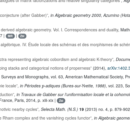
logues of matrix factorizations and relative singularity categories”
, Al
 conjecture (after Gabber)”
, in Algebraic geometry 2000, Azumino (Hot
n derived algebraic geometry. Vol. I. Correspondences and duality
, Mat
17 |
|
MR
Zbl
algébrique. IV. Étude locale des schémas et des morphismes de schém
ctra representing algebraic cobordism and algebraic K-theory”
, Docume
ing stacks and categorical notions of properness”
(2014),
arXiv:1402.
l Surveys and Monographs
, vol. 63
, American Mathematical Society, Pr
p
e locale”
, in Périodes
-adiques (Bures-sur-Yvette, 1988)
, vol. 223
, S
duction”
, in Travaux de Gabber sur l’uniformisation locale et la cohom
ance, Paris, 2014, p. xiii-xix |
Zbl
otivic nearby cycles”
, Selecta Math. (N.S.)
19
(2013) no. 4, p. 879-902
 Rham complex and the vanishing cycles functor”
, in Algebraic geome