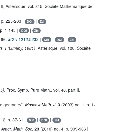
II
, Astérisque
, vol. 315
, Société Mathématique de
 p. 225-263 |
|
DOI
Zbl
 p. 1-145 |
|
DOI
Zbl
186,
arXiv:1212.5232
|
|
|
MR
DOI
Zbl
rs, I (Luminy, 1981)
, Astérisque
, vol. 100
, Société
85)
, Proc. Symp. Pure Math.
, vol. 46, part II
,
ve geometry”
, Moscow Math. J.
3
(2003) no. 1, p. 1-
. 2, p. 37-61 |
|
|
MR
DOI
Zbl
. Amer. Math. Soc.
23
(2010) no. 4, p. 909-966 |