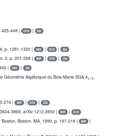
. 425-448 |
|
DOI
Zbl
4, p. 1281-1320 |
|
|
MR
DOI
Zbl
o. 2, p. 201-268 |
|
|
MR
DOI
Zbl
342 |
|
MR
Zbl
1
/
2
 de Géométrie Algébrique du Bois-Marie SGA 4
,
23-274 |
|
|
MR
DOI
Zbl
. 3834-3869,
arXiv:1212.2859
|
|
MR
DOI
r Boston, Boston, MA, 1990, p. 197-218 |
|
MR