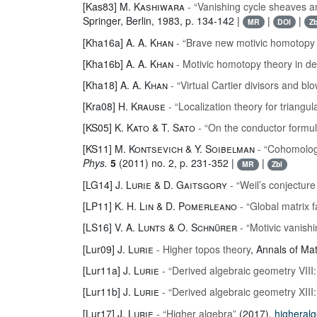
[Kas83]
M. Kashiwara
- “Vanishing cycle sheaves an
Springer, Berlin, 1983, p. 134-142 |
|
|
MR
DOI
Zb
[Kha16a]
A. A. Khan
- “Brave new motivic homotopy 
[Kha16b]
A. A. Khan
- Motivic homotopy theory in de
[Kha18]
A. A. Khan
- “Virtual Cartier divisors and bl
[Kra08]
H. Krause
- “Localization theory for triangu
[KS05]
K. Kato & T. Sato
- “On the conductor formul
[KS11]
M. Kontsevich & Y. Soibelman
- “Cohomologi
Phys.
5
(2011) no. 2, p. 231-352 |
|
MR
Zbl
[LG14]
J. Lurie & D. Gaitsgory
- “Weil’s conjecture 
[LP11]
K. H. Lin & D. Pomerleano
- “Global matrix f
[LS16]
V. A. Lunts & O. Schnürer
- “Motivic vanish
[Lur09]
J. Lurie
- Higher topos theory
, Annals of Ma
[Lur11a]
J. Lurie
- “Derived algebraic geometry VII
[Lur11b]
J. Lurie
- “Derived algebraic geometry XIII
[Lur17]
J. Lurie
- “Higher algebra”
(2017),
higheralg