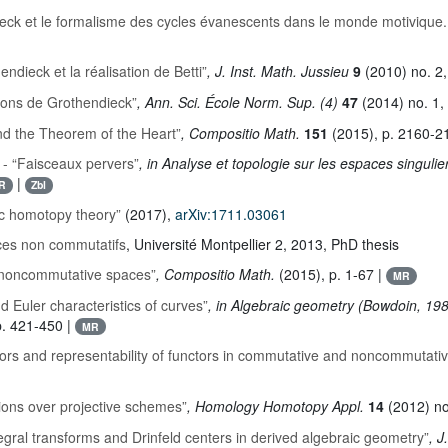
eck et le formalisme des cycles évanescents dans le monde motivique. 
ndieck et la réalisation de Betti”
, J. Inst. Math. Jussieu
9
(2010) no. 2,
ations de Grothendieck”
, Ann. Sci. École Norm. Sup. (4)
47
(2014) no. 1,
and the Theorem of the Heart”
, Compositio Math.
151
(2015), p. 2160-2
- “Faisceaux pervers”
, in Analyse et topologie sur les espaces singulie
|
R
Zbl
ic homotopy theory”
(2017),
arXiv:1711.03061
ces non commutatifs
, Université Montpellier 2, 2013, PhD thesis
x noncommutative spaces”
, Compositio Math.
(2015), p. 1-67 |
MR
 Euler characteristics of curves”
, in Algebraic geometry (Bowdoin, 19
p. 421-450 |
MR
ors and representability of functors in commutative and noncommutati
tions over projective schemes”
, Homology Homotopy Appl.
14
(2012) no
egral transforms and Drinfeld centers in derived algebraic geometry”
, J