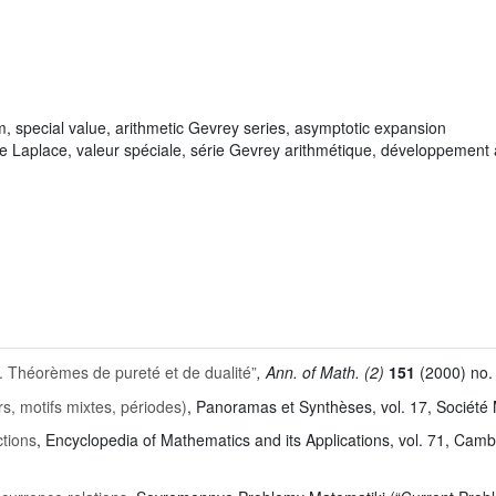
m, special value, arithmetic Gevrey series, asymptotic expansion
e Laplace, valeur spéciale, série Gevrey arithmétique, développement
I. Théorèmes de pureté et de dualité”
, Ann. of Math. (2)
151
(2000) no. 
rs, motifs mixtes, périodes)
, Panoramas et Synthèses
, vol. 17
, Société
ctions
, Encyclopedia of Mathematics and its Applications
, vol. 71
, Camb