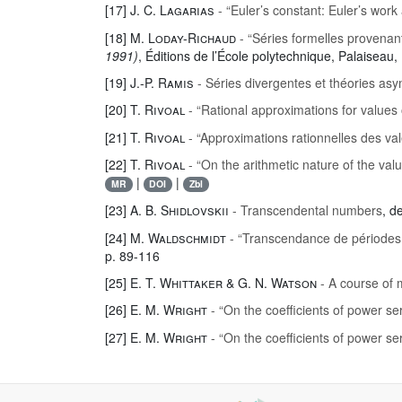
[17]
J. C. Lagarias
- “Euler’s constant: Euler’s wo
[18]
M. Loday-Richaud
- “Séries formelles provenan
1991)
, Éditions de l’École polytechnique, Palaiseau,
[19]
J.-P. Ramis
- Séries divergentes et théories as
[20]
T. Rivoal
- “Rational approximations for values 
[21]
T. Rivoal
- “Approximations rationnelles des va
[22]
T. Rivoal
- “On the arithmetic nature of the va
|
|
MR
DOI
Zbl
[23]
A. B. Shidlovskii
- Transcendental numbers
, d
[24]
M. Waldschmidt
- “Transcendance de périodes:
p. 89-116
[25]
E. T. Whittaker & G. N. Watson
- A course of 
[26]
E. M. Wright
- “On the coefficients of power ser
[27]
E. M. Wright
- “On the coefficients of power ser