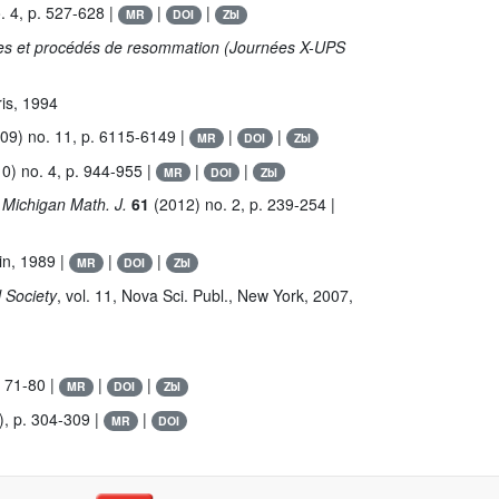
. 4, p. 527-628 |
|
|
MR
DOI
Zbl
ntes et procédés de resommation (Journées X-UPS
is, 1994
09) no. 11, p. 6115-6149 |
|
|
MR
DOI
Zbl
0) no. 4, p. 944-955 |
|
|
MR
DOI
Zbl
, Michigan Math. J.
61
(2012) no. 2, p. 239-254 |
in, 1989 |
|
|
MR
DOI
Zbl
 Society
, vol. 11
, Nova Sci. Publ., New York, 2007,
. 71-80 |
|
|
MR
DOI
Zbl
, p. 304-309 |
|
MR
DOI