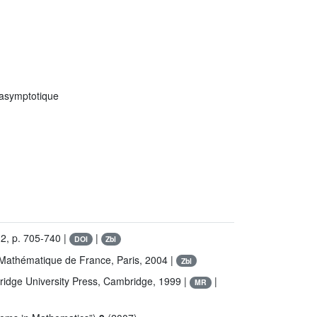
 asymptotique
2, p. 705-740 |
|
DOI
Zbl
 Mathématique de France, Paris, 2004 |
Zbl
ridge University Press, Cambridge, 1999 |
|
MR