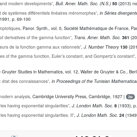
rk and modern developments”
, Bull. Amer. Math. Soc. (N.S.)
50
(2013) no
t de systèmes différentiels linéaires méromorphes”
, in Séries diverge
 1991, p. 69-100
ymptotiques
, Panor. Synth.
, vol. 0
, Société Mathématique de France, Par
of derivatives of the gamma function”
, Trans. Amer. Math. Soc.
361
(20
leurs de la fonction gamma aux rationnels”
, J. Number Theory
130
(201
lues of the gamma function, Euler’s constant, and Gompertz’s constant”
e Gruyter Studies in Mathematics
, vol. 12
, Walter de Gruyter & Co., Berl
 état des connaissances”
, in Proceedings of the Tunisian Mathematical
modern analysis
, Cambridge University Press, Cambridge, 1927 |
Zbl
ies having exponential singularities”
, J. London Math. Soc.
8
(1933), p
ies having exponential singularities. II”
, J. London Math. Soc.
24
(1949)