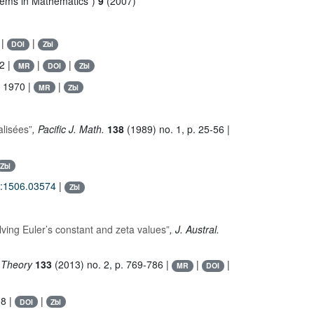
lems in Mathematics”)
9
(2007)
|
|
DOI
Zbl
2 |
|
|
MR
DOI
Zbl
, 1970 |
|
MR
Zbl
lisées”
, Pacific J. Math.
138
(1989) no. 1, p. 25-56 |
Zbl
v:1506.03574
|
Zbl
lving Euler’s constant and zeta values”
, J. Austral.
 Theory
133
(2013) no. 2, p. 769-786 |
|
|
MR
DOI
08 |
|
DOI
Zbl