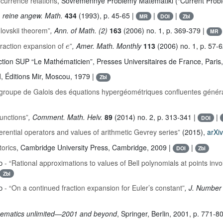
ecurrence relations
, Sovremennye Problemy Matematiki (“Current Prob
J. reine angew. Math.
434
(1993), p. 45-65 |
|
|
MR
DOI
Zbl
dlovskii theorem”
, Ann. of Math. (2)
163
(2006) no. 1, p. 369-379 |
MR
e
fraction expansion of
”
, Amer. Math. Monthly
113
(2006) no. 1, p. 57-6
ection SUP “Le Mathématicien”
, Presses Universitaires de France, Paris
l
, Éditions Mir, Moscou, 1979 |
Zbl
 groupe de Galois des équations hypergéométriques confluentes généra
functions”
, Comment. Math. Helv.
89
(2014) no. 2, p. 313-341 |
|
DOI
ferential operators and values of arithmetic Gevrey series”
(2015),
arXi
torics
, Cambridge University Press, Cambridge, 2009 |
|
DOI
Zbl
d
- “Rational approximations to values of Bell polynomials at points invo
Zbl
d
- “On a continued fraction expansion for Euler’s constant”
, J. Number
thematics unlimited—2001 and beyond
, Springer, Berlin, 2001, p. 771-8