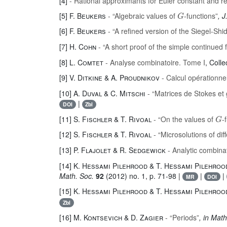
[4]
- Rational approximants for Euler constant and r
G
[5]
F. Beukers
- “Algebraic values of
-functions”
, 
[6]
F. Beukers
- “A refined version of the Siegel-Shi
[7]
H. Cohn
- “A short proof of the simple continued 
[8]
L. Comtet
- Analyse combinatoire. Tome I
, Coll
[9]
V. Ditkine & A. Proudnikov
- Calcul opérationne
[10]
A. Duval & C. Mitschi
- “Matrices de Stokes et
|
DOI
Zbl
G
[11]
S. Fischler & T. Rivoal
- “On the values of
-
[12]
S. Fischler & T. Rivoal
- “Microsolutions of dif
[13]
P. Flajolet & R. Sedgewick
- Analytic combina
[14]
K. Hessami Pilehrood & T. Hessami Pilehroo
Math. Soc.
92
(2012) no. 1, p. 71-98 |
|
|
MR
DOI
[15]
K. Hessami Pilehrood & T. Hessami Pilehroo
Zbl
[16]
M. Kontsevich & D. Zagier
- “Periods”
, in Ma