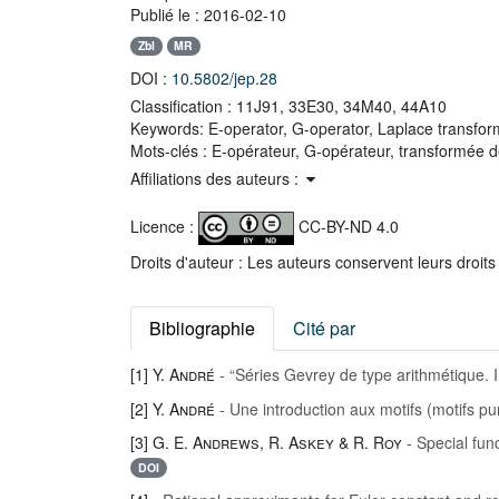
Publié le :
2016-02-10
Zbl
MR
DOI :
10.5802/jep.28
Classification :
11J91, 33E30, 34M40, 44A10
Keywords:
E-operator, G-operator, Laplace transfor
Mots-clés :
E-opérateur, G-opérateur, transformée d
Affiliations des auteurs :
Licence :
CC-BY-ND 4.0
Droits d'auteur : Les auteurs conservent leurs droits
Bibliographie
Cité par
[1]
Y. André
- “Séries Gevrey de type arithmétique. 
[2]
Y. André
- Une introduction aux motifs (motifs pu
[3]
G. E. Andrews, R. Askey & R. Roy
- Special fun
DOI