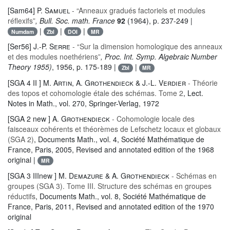
[Sam64]
P. Samuel
- “Anneaux gradués factoriels et modules
réflexifs”
, Bull. Soc. math. France
92
(1964), p. 237-249 |
|
|
|
Numdam
Zbl
DOI
MR
[Ser56]
J.-P. Serre
- “Sur la dimension homologique des anneaux
et des modules noethériens”
, Proc. Int. Symp. Algebraic Number
Theory 1955)
, 1956, p. 175-189 |
|
Zbl
MR
[SGA 4 II ]
M. Artin, A. Grothendieck & J.-L. Verdier
- Théorie
des topos et cohomologie étale des schémas. Tome 2
, Lect.
Notes in Math.
, vol. 270
, Springer-Verlag, 1972
[SGA 2 new ]
A. Grothendieck
- Cohomologie locale des
faisceaux cohérents et théorèmes de Lefschetz locaux et globaux
(SGA 2)
, Documents Math.
, vol. 4
, Société Mathématique de
France, Paris, 2005, Revised and annotated edition of the 1968
original |
MR
[SGA 3 IIInew ]
M. Demazure & A. Grothendieck
- Schémas en
groupes (SGA 3). Tome III. Structure des schémas en groupes
réductifs
, Documents Math.
, vol. 8
, Société Mathématique de
France, Paris, 2011, Revised and annotated edition of the 1970
original