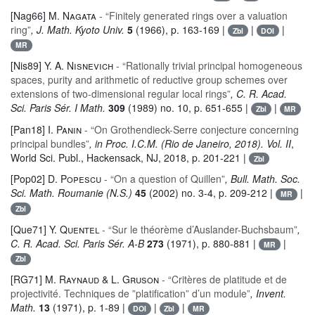
[Nag66]
M. Nagata
- “Finitely generated rings over a valuation
ring”
, J. Math. Kyoto Univ.
5
(1966), p. 163-169 |
|
|
Zbl
DOI
MR
[Nis89]
Y. A. Nisnevich
- “Rationally trivial principal homogeneous
spaces, purity and arithmetic of reductive group schemes over
extensions of two-dimensional regular local rings”
, C. R. Acad.
Sci. Paris Sér. I Math.
309
(1989) no. 10, p. 651-655 |
|
Zbl
MR
[Pan18]
I. Panin
- “On Grothendieck-Serre conjecture concerning
principal bundles”
, in Proc. I.C.M. (Rio de Janeiro, 2018). Vol. II
,
World Sci. Publ., Hackensack, NJ, 2018, p. 201-221 |
Zbl
[Pop02]
D. Popescu
- “On a question of Quillen”
, Bull. Math. Soc.
Sci. Math. Roumanie (N.S.)
45
(2002) no. 3-4, p. 209-212 |
|
MR
Zbl
[Que71]
Y. Quentel
- “Sur le théorème d’Auslander-Buchsbaum”
,
C. R. Acad. Sci. Paris Sér. A-B
273
(1971), p. 880-881 |
|
MR
Zbl
[RG71]
M. Raynaud & L. Gruson
- “Critères de platitude et de
projectivité. Techniques de ”platification” d’un module”
, Invent.
Math.
13
(1971), p. 1-89 |
|
|
DOI
Zbl
MR