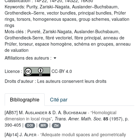
Classification :
14F22, 14F20, 14G22, 16K50
Keywords:
Purity, Zariski–Nagata, Auslander–Buchsbaum,
Grothendieck–Serre, vector bundles, principal bundles, Prüfer
rings, torsors, homogeneous spaces, group schemes, valuation
rings
Mots-clés :
Pureté, Zariski-Nagata, Auslander-Buchsbaum,
Grothendieck-Serre, fibré vectoriel, fibre principal, anneau de
Prüfer, torseur, espace homogène, schéma en groupes, anneau
de valuation
Affiliations des auteurs :
Licence :
CC-BY 4.0
Droits d'auteur : Les auteurs conservent leurs droits
Bibliographie
Cité par
[AB57]
M. Auslander & D. A. Buchsbaum
- “Homological
dimension in local rings”
, Trans. Amer. Math. Soc.
85
(1957), p.
390-405 |
|
|
DOI
MR
Zbl
[Alp14]
J. Alper
- “Adequate moduli spaces and geometrically