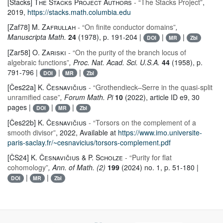
[Stacks]
The Stacks Project Authors
- “The Stacks Project”
,
2019,
https://stacks.math.columbia.edu
[Zaf78]
M. Zafrullah
- “On finite conductor domains”
,
Manuscripta Math.
24
(1978), p. 191-204 |
|
|
DOI
MR
Zbl
[Zar58]
O. Zariski
- “On the purity of the branch locus of
algebraic functions”
, Proc. Nat. Acad. Sci. U.S.A.
44
(1958), p.
791-796 |
|
|
DOI
MR
Zbl
[Čes22a]
K. Česnavičius
- “Grothendieck–Serre in the quasi-split
unramified case”
, Forum Math. Pi
10
(2022), article ID e9, 30
pages |
|
|
DOI
MR
Zbl
[Čes22b]
K. Česnavičius
- “Torsors on the complement of a
smooth divisor”
, 2022, Available at
https://www.imo.universite-
paris-saclay.fr/~cesnavicius/torsors-complement.pdf
[ČS24]
K. Česnavičius & P. Scholze
- “Purity for flat
cohomology”
, Ann. of Math. (2)
199
(2024) no. 1, p. 51-180 |
|
|
DOI
MR
Zbl