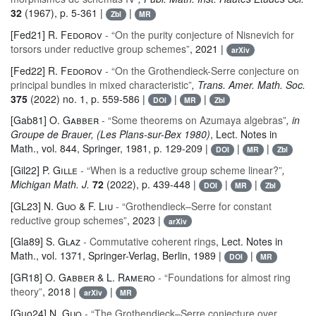
32
(1967), p. 5-361 |
|
Zbl
MR
[Fed21]
R. Fedorov
- “On the purity conjecture of Nisnevich for
torsors under reductive group schemes”
, 2021 |
arXiv
[Fed22]
R. Fedorov
- “On the Grothendieck-Serre conjecture on
principal bundles in mixed characteristic”
, Trans. Amer. Math. Soc.
375
(2022) no. 1, p. 559-586 |
|
|
DOI
MR
Zbl
[Gab81]
O. Gabber
- “Some theorems on Azumaya algebras”
, in
Groupe de Brauer, (Les Plans-sur-Bex 1980)
, Lect. Notes in
Math.
, vol. 844
, Springer, 1981, p. 129-209 |
|
|
DOI
MR
Zbl
[Gil22]
P. Gille
- “When is a reductive group scheme linear?”
,
Michigan Math. J.
72
(2022), p. 439-448 |
|
|
DOI
MR
Zbl
[GL23]
N. Guo & F. Liu
- “Grothendieck–Serre for constant
reductive group schemes”
, 2023 |
arXiv
[Gla89]
S. Glaz
- Commutative coherent rings
, Lect. Notes in
Math.
, vol. 1371
, Springer-Verlag, Berlin, 1989 |
|
DOI
MR
[GR18]
O. Gabber & L. Ramero
- “Foundations for almost ring
theory”
, 2018 |
|
arXiv
MR
[Guo24]
N. Guo
- “The Grothendieck–Serre conjecture over