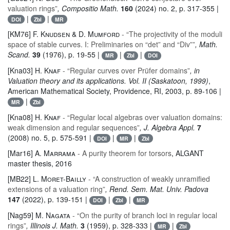
valuation rings”
, Compositio Math.
160
(2024) no. 2, p. 317-355 |
|
|
DOI
Zbl
MR
[KM76]
F. Knudsen & D. Mumford
- “The projectivity of the moduli
space of stable curves. I: Preliminaries on “det” and “Div””
, Math.
Scand.
39
(1976), p. 19-55 |
|
|
MR
Zbl
DOI
[Kna03]
H. Knaf
- “Regular curves over Prüfer domains”
, in
Valuation theory and its applications. Vol. II (Saskatoon, 1999)
,
American Mathematical Society, Providence, RI, 2003, p. 89-106 |
|
MR
Zbl
[Kna08]
H. Knaf
- “Regular local algebras over valuation domains:
weak dimension and regular sequences”
, J. Algebra Appl.
7
(2008) no. 5, p. 575-591 |
|
|
DOI
MR
Zbl
[Mar16]
A. Marrama
- A purity theorem for torsors
, ALGANT
master thesis, 2016
[MB22]
L. Moret-Bailly
- “A construction of weakly unramified
extensions of a valuation ring”
, Rend. Sem. Mat. Univ. Padova
147
(2022), p. 139-151 |
|
|
DOI
Zbl
MR
[Nag59]
M. Nagata
- “On the purity of branch loci in regular local
rings”
, Illinois J. Math.
3
(1959), p. 328-333 |
|
MR
Zbl