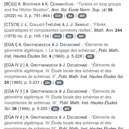
[BČ22]
A. Bouthier & K. Česnavičius
- “Torsors on loop groups
and the Hitchin fibration”
, Ann. Sci. École Norm. Sup. (4)
55
(2022) no. 3, p. 791–864 |
|
|
DOI
Zbl
MR
[CTS79]
J.-L. Colliot-Thélène & J.-J. Sansuc
- “Fibrés
quadratiques et composantes connexes réelles”
, Math. Ann.
244
(1979) no. 2, p. 105-134 |
|
|
DOI
Zbl
MR
[EGA I]
A. Grothendieck & J. Dieudonné
- “Éléments de
géométrie algébrique. I. Le langage des schémas”
, Publ. Math.
Inst. Hautes Études Sci.
4
(1960), p. 5-228 |
MR
[EGA IV 2 ]
A. Grothendieck & J. Dieudonné
- “Éléments de
géométrie algébrique. IV. Étude locale des schémas et des
morphismes de schémas. II”
, Publ. Math. Inst. Hautes Études Sci.
24
(1965), p. 5-231 |
|
Zbl
MR
[EGA IV 3 ]
A. Grothendieck & J. Dieudonné
- “Éléments de
géométrie algébrique. IV. Étude locale des schémas et des
morphismes de schémas. III”
, Publ. Math. Inst. Hautes Études
Sci.
28
(1966), p. 5-255 |
|
Zbl
MR
[EGA IV 4 ]
A. Grothendieck & J. Dieudonné
- “Éléments de
géométrie algébrique. IV. Étude locale des schémas et des
morphismes de schémas IV”
, Publ. Math. Inst. Hautes Études Sci.