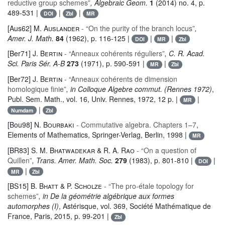
reductive group schemes”
, Algebraic Geom.
1
(2014) no. 4, p.
489-531 |
|
|
DOI
Zbl
MR
[Aus62]
M. Auslander
- “On the purity of the branch locus”
,
Amer. J. Math.
84
(1962), p. 116-125 |
|
|
DOI
MR
Zbl
[Ber71]
J. Bertin
- “Anneaux cohérents réguliers”
, C. R. Acad.
Sci. Paris Sér. A-B
273
(1971), p. 590-591 |
|
MR
Zbl
[Ber72]
J. Bertin
- “Anneaux cohérents de dimension
homologique finie”
, in Colloque Algebre commut. (Rennes 1972)
,
Publ. Sem. Math.
, vol. 16
, Univ. Rennes, 1972, 12 p. |
|
MR
|
Numdam
Zbl
[Bou98]
N. Bourbaki
- Commutative algebra. Chapters 1–7
,
Elements of Mathematics
, Springer-Verlag, Berlin, 1998 |
MR
[BR83]
S. M. Bhatwadekar & R. A. Rao
- “On a question of
Quillen”
, Trans. Amer. Math. Soc.
279
(1983), p. 801-810 |
|
DOI
|
MR
Zbl
[BS15]
B. Bhatt & P. Scholze
- “The pro-étale topology for
schemes”
, in De la géométrie algébrique aux formes
automorphes (I)
, Astérisque
, vol. 369
, Société Mathématique de
France, Paris, 2015, p. 99-201 |
Zbl