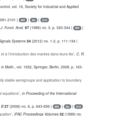
ontrol
, vol. 16
, Society for Industrial and Applied
2091-2101 |
|
|
MR
Zbl
DOI
 J. Funct. Anal.
67
(1986) no. 3, p. 320-344 |
|
MR
 Signals Systems
24
(2012) no. 1-2, p. 111-134 |
 à l’introduction des marées dans leurs lits”
, C. R.
s in Math.
, vol. 1932
, Springer, Berlin, 2008, p. 163-
ally stable semigroups and application to boundary
al equations”
, in Proceeding of the International
. B
27
(2006) no. 6, p. 643-656 |
|
|
MR
Zbl
DOI
quation”
, IFAC Proceedings Volumes
32
(1999) no.