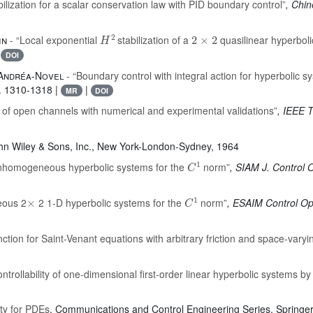
lization for a scalar conservation law with PID boundary control”
, Chin
H
2
2
×
2
in
- “Local exponential
stabilization of a
quasilinear hyperbol
|
DOI
d’Andréa-Novel
- “Boundary control with integral action for hyperbolic s
p. 1310-1318 |
|
MR
DOI
 of open channels with numerical and experimental validations”
, IEEE 
ohn Wiley & Sons, Inc., New York-London-Sydney, 1964
C
1
r inhomogeneous hyperbolic systems for the
norm”
, SIAM J. Control 
×
C
1
eous 2
2 1-D hyperbolic systems for the
norm”
, ESAIM Control Opt
ction for Saint-Venant equations with arbitrary friction and space-varyi
ontrollability of one-dimensional first-order linear hyperbolic systems 
ity for PDEs
, Communications and Control Engineering Series
, Springe