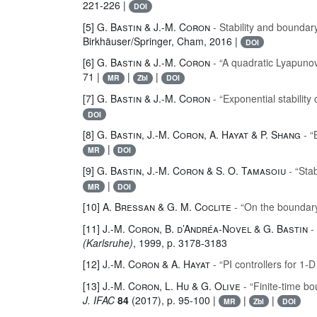
221-226 |
DOI
[5]
G. Bastin & J.-M. Coron
- Stability and boundary
Birkhäuser/Springer, Cham, 2016 |
DOI
[6]
G. Bastin & J.-M. Coron
- “A quadratic Lyapunov
71 |
|
|
MR
Zbl
DOI
[7]
G. Bastin & J.-M. Coron
- “Exponential stability 
DOI
[8]
G. Bastin, J.-M. Coron, A. Hayat & P. Shang
- “
|
MR
DOI
[9]
G. Bastin, J.-M. Coron & S. O. Tamasoiu
- “Stab
|
MR
DOI
[10]
A. Bressan & G. M. Coclite
- “On the boundary
[11]
J.-M. Coron, B. d’Andréa-Novel & G. Bastin
- 
(Karlsruhe)
, 1999, p. 3178-3183
[12]
J.-M. Coron & A. Hayat
- “PI controllers for 1-
[13]
J.-M. Coron, L. Hu & G. Olive
- “Finite-time bo
J. IFAC
84
(2017), p. 95-100 |
|
|
MR
Zbl
DOI