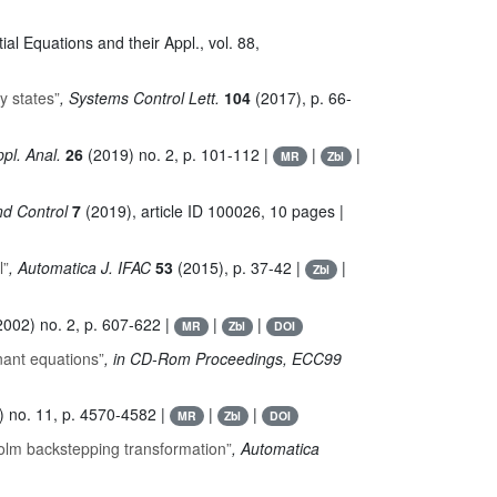
tial Equations and their Appl.
, vol. 88
,
y states”
, Systems Control Lett.
104
(2017), p. 66-
pl. Anal.
26
(2019) no. 2, p. 101-112 |
|
|
MR
Zbl
nd Control
7
(2019), article ID 100026, 10 pages |
l”
, Automatica J. IFAC
53
(2015), p. 37-42 |
|
Zbl
002) no. 2, p. 607-622 |
|
|
MR
Zbl
DOI
nant equations”
, in CD-Rom Proceedings, ECC99
 no. 11, p. 4570-4582 |
|
|
MR
Zbl
DOI
dholm backstepping transformation”
, Automatica