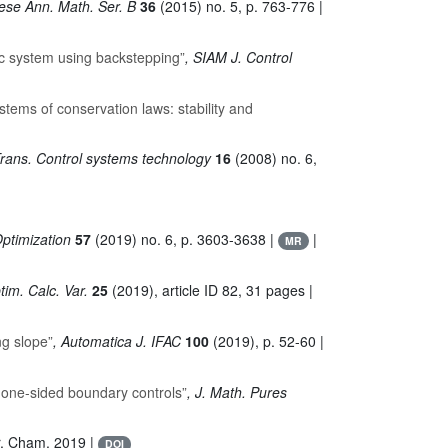
ese Ann. Math. Ser. B
36
(2015) no. 5, p. 763-776 |
ic system using backstepping”
, SIAM J. Control
ystems of conservation laws: stability and
Trans. Control systems technology
16
(2008) no. 6,
Optimization
57
(2019) no. 6, p. 3603-3638 |
|
MR
im. Calc. Var.
25
(2019), article ID 82, 31 pages |
ng slope”
, Automatica J. IFAC
100
(2019), p. 52-60 |
by one-sided boundary controls”
, J. Math. Pures
r, Cham, 2019 |
DOI