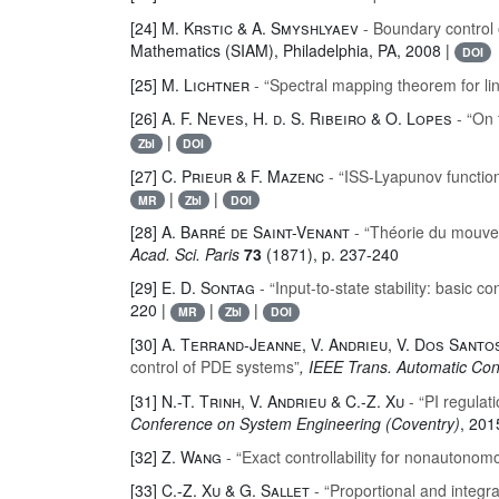
[24]
M. Krstic & A. Smyshlyaev
- Boundary control
Mathematics (SIAM), Philadelphia, PA, 2008 |
DOI
[25]
M. Lichtner
- “Spectral mapping theorem for li
[26]
A. F. Neves, H. d. S. Ribeiro & O. Lopes
- “On 
|
Zbl
DOI
[27]
C. Prieur & F. Mazenc
- “ISS-Lyapunov function
|
|
MR
Zbl
DOI
[28]
A. Barré de Saint-Venant
- “Théorie du mouvem
Acad. Sci. Paris
73
(1871), p. 237-240
[29]
E. D. Sontag
- “Input-to-state stability: basic c
220 |
|
|
MR
Zbl
DOI
[30]
A. Terrand-Jeanne, V. Andrieu, V. Dos Santo
control of PDE systems”
, IEEE Trans. Automatic Con
[31]
N.-T. Trinh, V. Andrieu & C.-Z. Xu
- “PI regulati
Conference on System Engineering (Coventry)
, 201
[32]
Z. Wang
- “Exact controllability for nonautonomo
[33]
C.-Z. Xu & G. Sallet
- “Proportional and integra