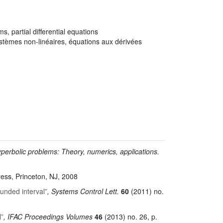
ms, partial differential equations
 systèmes non-linéaires, équations aux dérivées
yperbolic problems: Theory, numerics, applications.
ress, Princeton, NJ, 2008
unded interval”
, Systems Control Lett.
60
(2011) no.
l”
, IFAC Proceedings Volumes
46
(2013) no. 26, p.