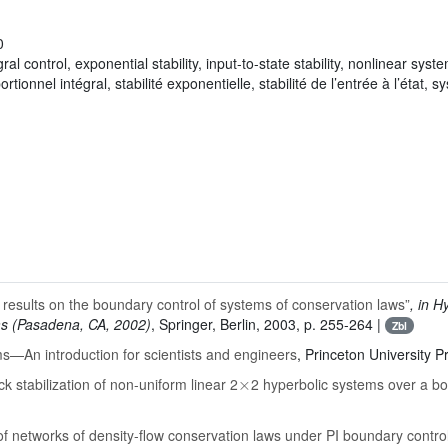
0
l control, exponential stability, input-to-state stability, nonlinear syste
tionnel intégral, stabilité exponentielle, stabilité de l’entrée à l’état,
results on the boundary control of systems of conservation laws”
, in H
ems (Pasadena, CA, 2002)
, Springer, Berlin, 2003, p. 255-264 |
Zbl
—An introduction for scientists and engineers
, Princeton University P
×
 stabilization of non-uniform linear 2
2 hyperbolic systems over a bo
 of networks of density-flow conservation laws under PI boundary contro