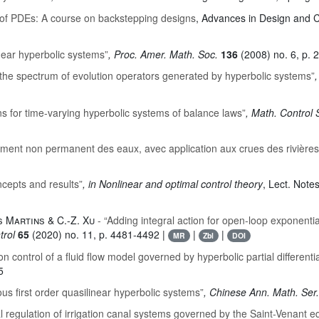
 of PDEs: A course on backstepping designs
, Advances in Design and C
near hyperbolic systems”
, Proc. Amer. Math. Soc.
136
(2008) no. 6, p. 
the spectrum of evolution operators generated by hyperbolic systems”
,
s for time-varying hyperbolic systems of balance laws”
, Math. Control
ent non permanent des eaux, avec application aux crues des rivières et
oncepts and results”
, in Nonlinear and optimal control theory
, Lect. Note
s Martins & C.-Z. Xu
- “Adding integral action for open-loop exponenti
trol
65
(2020) no. 11, p. 4481-4492 |
|
|
MR
Zbl
DOI
on control of a fluid flow model governed by hyperbolic partial differenti
5
us first order quasilinear hyperbolic systems”
, Chinese Ann. Math. Ser
l regulation of irrigation canal systems governed by the Saint-Venant e