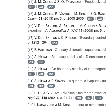
[14]
J.-M. Coron & S. O. Tamasoiu
- “Feedback stabi
|
|
MR
Zbl
DOI
[15]
J.-M. Coron, R. Vazquez, M. Krstic & G. Bast
Optim.
51
(2013) no. 3, p. 2005-2035 |
|
MR
Zbl
[16]
V. Dos Santos, G. Bastin, J.-M. Coron & B. 
experiments”
, Automatica J. IFAC
44
(2008) no. 5, 
[17]
V. Dos Santos & C. Prieur
- “Boundary control
p. 1252-1264 |
DOI
[18]
P. Hartman
- Ordinary differential equations
, J
[19]
A. Hayat
- “Boundary stability of 1-D nonlinea
|
Zbl
DOI
[20]
A. Hayat
- “On boundary stability of inhomogen
|
|
MR
Zbl
DOI
[21]
A. Hayat & P. Shang
- “A quadratic Lyapunov fun
|
|
Zbl
MR
DOI
[22]
L. Hu & G. Olive
- “Minimal time for the exact c
Appl. (9)
148
(2021), p. 24-74 |
|
|
MR
Zbl
DOI
[23]
I. Karafyllis & M. Krstic
- Input-to-state stabil