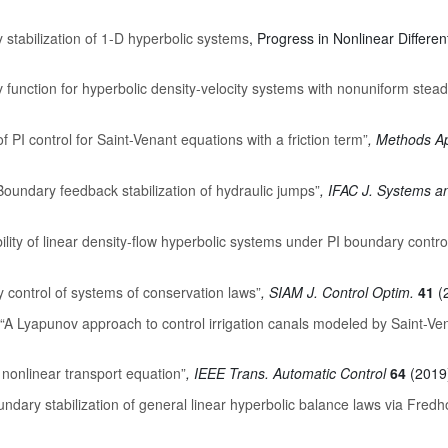
 stabilization of 1-D hyperbolic systems
, Progress in Nonlinear Differen
 function for hyperbolic density-velocity systems with nonuniform stead
of PI control for Saint-Venant equations with a friction term”
, Methods Ap
Boundary feedback stabilization of hydraulic jumps”
, IFAC J. Systems a
ility of linear density-flow hyperbolic systems under PI boundary contro
 control of systems of conservation laws”
, SIAM J. Control Optim.
41
(2
“A Lyapunov approach to control irrigation canals modeled by Saint-Ve
D nonlinear transport equation”
, IEEE Trans. Automatic Control
64
(2019)
undary stabilization of general linear hyperbolic balance laws via Fre