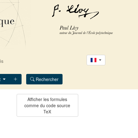
és
t
Rechercher