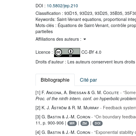
DOI :
10.5802/jep.210
Classification :
93D15, 93D23, 93D25, 35B35, 35F3
Keywords:
Saint-Venant equations, proportional integra
Mots-clés :
Équations de Saint-Venant, contrôle propor
partielles
Affiliations des auteurs :
Licence :
CC-BY 4.0
Droits d'auteur : Les auteurs conservent leurs droits
Bibliographie
Cité par
[1]
F. Ancona, A. Bressan & G. M. Coclite
- “Some 
Proc. of the ninth intern. conf. on hyperbolic probl
[2]
K. J. Åström & R. M. Murray
- Feedback systems
[3]
G. Bastin & J.-M. Coron
- “On boundary feedback
11, p. 900-906 |
|
|
MR
Zbl
DOI
[4]
G. Bastin & J.-M. Coron
- “Exponential stability