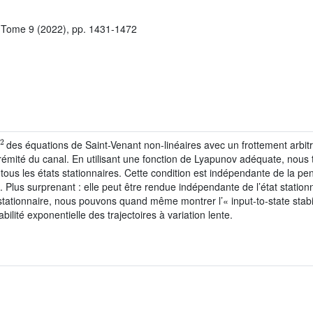
, Tome 9 (2022), pp. 1431-1472
2
des équations de Saint-Venant non-linéaires avec un frottement arbit
trémité du canal. En utilisant une fonction de Lyapunov adéquate, nous t
 tous les états stationnaires. Cette condition est indépendante de la pent
t. Plus surprenant : elle peut être rendue indépendante de l’état statio
 stationnaire, nous pouvons quand même montrer l’« input-to-state stabil
bilité exponentielle des trajectoires à variation lente.