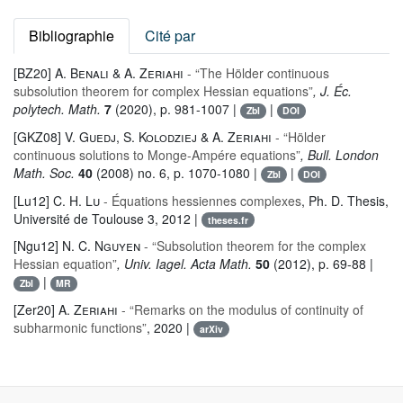
Bibliographie
Cité par
[BZ20]
A. Benali & A. Zeriahi
- “The Hölder continuous
subsolution theorem for complex Hessian equations”
, J. Éc.
polytech. Math.
7
(2020), p. 981-1007 |
|
Zbl
DOI
[GKZ08]
V. Guedj, S. Kolodziej & A. Zeriahi
- “Hölder
continuous solutions to Monge-Ampére equations”
, Bull. London
Math. Soc.
40
(2008) no. 6, p. 1070-1080 |
|
Zbl
DOI
[Lu12]
C. H. Lu
- Équations hessiennes complexes
, Ph. D. Thesis,
Université de Toulouse 3, 2012 |
theses.fr
[Ngu12]
N. C. Nguyen
- “Subsolution theorem for the complex
Hessian equation”
, Univ. Iagel. Acta Math.
50
(2012), p. 69-88 |
|
Zbl
MR
[Zer20]
A. Zeriahi
- “Remarks on the modulus of continuity of
subharmonic functions”
, 2020 |
arXiv