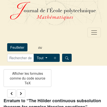
Feuilleter
ou
Tout
Erratum to “The Hölder continuous subsolution
theorem for complex Hessian equations”