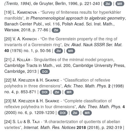
(Trento, 1994)
, de Gruyter, Berlin, 1996, p. 221-240 |
|
Zbl
MR
[19]
L. Kamenova
- “Survey of finiteness results for hyperkähler
manifolds”
, in Phenomenological approach to algebraic geometry
,
Banach Center Publ.
, vol. 116
, Polish Acad. Sci. Inst. Math.,
Warsaw, 2018, p. 77-86 |
Zbl
[20]
V. A. Khinich
- “On the Gorenstein property of the ring of
invariants of a Gorenstein ring”
, Izv. Akad. Nauk SSSR Ser. Mat.
40
(1976) no. 1, p. 50-56 |
|
Zbl
MR
[21]
J. Kollár
- Singularities of the minimal model program
,
Cambridge Tracts in Math.
, vol. 200
, Cambridge University Press,
Cambridge, 2013 |
DOI
[22]
M. Kreuzer & H. Skarke
- “Classification of reflexive
polyhedra in three dimensions”
, Adv. Theo. Math. Phys.
2
(1998)
no. 4, p. 853-871 |
|
|
DOI
Zbl
MR
[23]
M. Kreuzer & H. Skarke
- “Complete classification of
reflexive polyhedra in four dimensions”
, Adv. Theo. Math. Phys.
4
(2000) no. 6, p. 1209-1230 |
|
|
DOI
Zbl
MR
[24]
S. Lu & B. Taji
- “A characterization of quotients of abelian
varieties”
, Internat. Math. Res. Notices
2018
(2018), p. 292-319 |