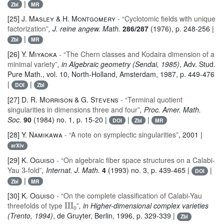
|
Zbl
MR
[25]
J. Masley & H. Montgomery
- “Cyclotomic fields with unique
factorization”
, J. reine angew. Math.
286/287
(1976), p. 248-256 |
|
Zbl
MR
[26]
Y. Miyaoka
- “The Chern classes and Kodaira dimension of a
minimal variety”
, in Algebraic geometry (Sendai, 1985)
, Adv. Stud.
Pure Math.
, vol. 10
, North-Holland, Amsterdam, 1987, p. 449-476
|
|
DOI
Zbl
[27]
D. R. Morrison & G. Stevens
- “Terminal quotient
singularities in dimensions three and four”
, Proc. Amer. Math.
Soc.
90
(1984) no. 1, p. 15-20 |
|
|
DOI
Zbl
MR
[28]
Y. Namikawa
- “A note on symplectic singularities”
, 2001 |
arXiv
[29]
K. Oguiso
- “On algebraic fiber space structures on a Calabi-
3
Yau
-fold”
, Internat. J. Math.
4
(1993) no. 3, p. 439-465 |
|
DOI
|
Zbl
MR
[30]
K. Oguiso
- “On the complete classification of Calabi-Yau
III
0
threefolds of type
”
, in Higher-dimensional complex varieties
(Trento, 1994)
, de Gruyter, Berlin, 1996, p. 329-339 |
Zbl