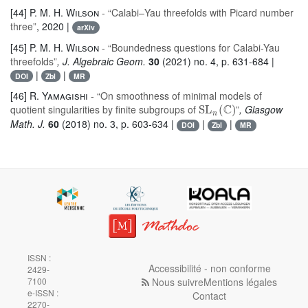
[44]
P. M. H. Wilson
- “Calabi–Yau threefolds with Picard number
three”
, 2020 |
arXiv
[45]
P. M. H. Wilson
- “Boundedness questions for Calabi-Yau
threefolds”
, J. Algebraic Geom.
30
(2021) no. 4, p. 631-684 |
|
|
DOI
Zbl
MR
[46]
R. Yamagishi
- “On smoothness of minimal models of
SL
n
(
ℂ
)
quotient singularities by finite subgroups of
”
, Glasgow
Math. J.
60
(2018) no. 3, p. 603-634 |
|
|
DOI
Zbl
MR
ISSN :
Accessibilité - non conforme
2429-
Nous suivre
Mentions légales
7100
e-ISSN :
Contact
2270-