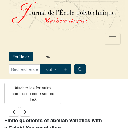
Feuilleter
ou
Tout
Finite quotients of abelian varieties with
a Calabi-Yau resolution