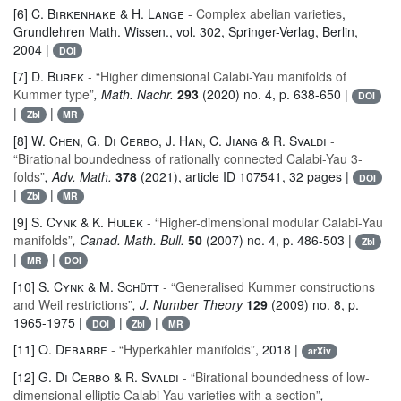
[6]
C. Birkenhake & H. Lange
- Complex abelian varieties
,
Grundlehren Math. Wissen.
, vol. 302
, Springer-Verlag, Berlin,
2004 |
DOI
[7]
D. Burek
- “Higher dimensional Calabi-Yau manifolds of
Kummer type”
, Math. Nachr.
293
(2020) no. 4, p. 638-650 |
DOI
|
|
Zbl
MR
[8]
W. Chen, G. Di Cerbo, J. Han, C. Jiang & R. Svaldi
-
“Birational boundedness of rationally connected Calabi-Yau 3-
folds”
, Adv. Math.
378
(2021), article ID 107541, 32 pages |
DOI
|
|
Zbl
MR
[9]
S. Cynk & K. Hulek
- “Higher-dimensional modular Calabi-Yau
manifolds”
, Canad. Math. Bull.
50
(2007) no. 4, p. 486-503 |
Zbl
|
|
MR
DOI
[10]
S. Cynk & M. Schütt
- “Generalised Kummer constructions
and Weil restrictions”
, J. Number Theory
129
(2009) no. 8, p.
1965-1975 |
|
|
DOI
Zbl
MR
[11]
O. Debarre
- “Hyperkähler manifolds”
, 2018 |
arXiv
[12]
G. Di Cerbo & R. Svaldi
- “Birational boundedness of low-
dimensional elliptic Calabi-Yau varieties with a section”
,