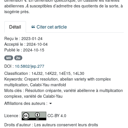
dimension
. En dimension quelconque, on classifie les variétés
A
abéliennes
susceptibles d’admettre des quotients de la sorte, à
isogénie près.
Détail
Citer cet article
Reçu le :
2023-01-24
Accepté le :
2024-10-04
Publié le :
2024-10-15
MR
Zbl
DOI :
10.5802/jep.277
Classification :
14J32, 14K22, 14E15, 14L30
Keywords:
Crepant resolution, abelian variety with complex
multiplication, Calabi-Yau manifold
Mots-clés :
Résolution crépante, variété abélienne à multiplication
complexe, variété de Calabi-Yau
Affiliations des auteurs :
Licence :
CC-BY 4.0
Droits d'auteur : Les auteurs conservent leurs droits