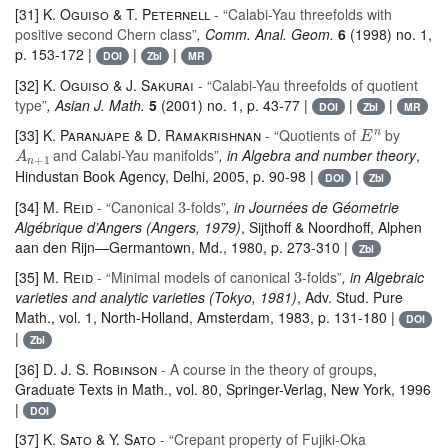
[31]
K. Oguiso & T. Peternell
- “Calabi-Yau threefolds with
positive second Chern class”
, Comm. Anal. Geom.
6
(1998) no. 1,
p. 153-172 |
|
|
DOI
Zbl
MR
[32]
K. Oguiso & J. Sakurai
- “Calabi-Yau threefolds of quotient
type”
, Asian J. Math.
5
(2001) no. 1, p. 43-77 |
|
|
DOI
Zbl
MR
E
n
[33]
K. Paranjape & D. Ramakrishnan
- “Quotients of
by
A
n
+
1
and Calabi-Yau manifolds”
, in Algebra and number theory
,
Hindustan Book Agency, Delhi, 2005, p. 90-98 |
|
DOI
Zbl
3
[34]
M. Reid
- “Canonical
-folds”
, in Journées de Géometrie
Algébrique d’Angers (Angers, 1979)
, Sijthoff & Noordhoff, Alphen
aan den Rijn—Germantown, Md., 1980, p. 273-310 |
Zbl
3
[35]
M. Reid
- “Minimal models of canonical
-folds”
, in Algebraic
varieties and analytic varieties (Tokyo, 1981)
, Adv. Stud. Pure
Math.
, vol. 1
, North-Holland, Amsterdam, 1983, p. 131-180 |
DOI
|
Zbl
[36]
D. J. S. Robinson
- A course in the theory of groups
,
Graduate Texts in Math.
, vol. 80
, Springer-Verlag, New York, 1996
|
DOI
[37]
K. Sato & Y. Sato
- “Crepant property of Fujiki-Oka