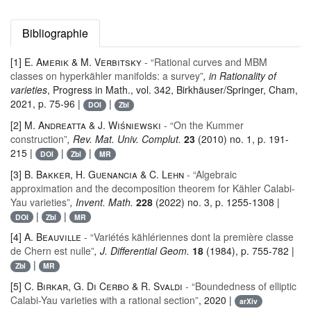
Bibliographie
[1]
E. Amerik & M. Verbitsky
- “Rational curves and MBM
classes on hyperkähler manifolds: a survey”
, in Rationality of
varieties
, Progress in Math.
, vol. 342
, Birkhäuser/Springer, Cham,
2021, p. 75-96 |
|
DOI
Zbl
[2]
M. Andreatta & J. Wiśniewski
- “On the Kummer
construction”
, Rev. Mat. Univ. Complut.
23
(2010) no. 1, p. 191-
215 |
|
|
DOI
Zbl
MR
[3]
B. Bakker, H. Guenancia & C. Lehn
- “Algebraic
approximation and the decomposition theorem for Kähler Calabi-
Yau varieties”
, Invent. Math.
228
(2022) no. 3, p. 1255-1308 |
|
|
DOI
Zbl
MR
[4]
A. Beauville
- “Variétés kählériennes dont la première classe
de Chern est nulle”
, J. Differential Geom.
18
(1984), p. 755-782 |
|
Zbl
MR
[5]
C. Birkar, G. Di Cerbo & R. Svaldi
- “Boundedness of elliptic
Calabi-Yau varieties with a rational section”
, 2020 |
arXiv