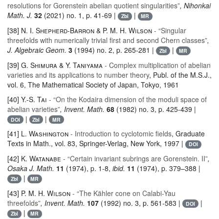
resolutions for Gorenstein abelian quotient singularities”
, Nihonkai
Math. J.
32
(2021) no. 1, p. 41-69 |
|
Zbl
MR
[38]
N. I. Shepherd-Barron & P. M. H. Wilson
- “Singular
threefolds with numerically trivial first and second Chern classes”
,
J. Algebraic Geom.
3
(1994) no. 2, p. 265-281 |
|
Zbl
MR
[39]
G. Shimura & Y. Taniyama
- Complex multiplication of abelian
varieties and its applications to number theory
, Publ. of the M.S.J.
,
vol. 6
, The Mathematical Society of Japan, Tokyo, 1961
[40]
Y.-S. Tai
- “On the Kodaira dimension of the moduli space of
abelian varieties”
, Invent. Math.
68
(1982) no. 3, p. 425-439 |
|
|
DOI
Zbl
MR
[41]
L. Washington
- Introduction to cyclotomic fields
, Graduate
Texts in Math.
, vol. 83
, Springer-Verlag, New York, 1997 |
DOI
[42]
K. Watanabe
- “Certain invariant subrings are Gorenstein. II”
,
Osaka J. Math.
11
(1974), p. 1-8,
ibid.
11
(1974), p. 379–388 |
|
Zbl
MR
[43]
P. M. H. Wilson
- “The Kähler cone on Calabi-Yau
threefolds”
, Invent. Math.
107
(1992) no. 3, p. 561-583 |
|
DOI
|
Zbl
MR