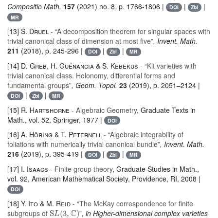
Compositio Math.
157
(2021) no. 8, p. 1766-1806 |
|
|
DOI
Zbl
MR
[13]
S. Druel
- “A decomposition theorem for singular spaces with
trivial canonical class of dimension at most five”
, Invent. Math.
211
(2018), p. 245-296 |
|
|
DOI
Zbl
MR
[14]
D. Greb, H. Guénancia & S. Kebekus
- “Klt varieties with
trivial canonical class. Holonomy, differential forms and
fundamental groups”
, Geom. Topol.
23
(2019), p. 2051–2124 |
|
|
DOI
Zbl
MR
[15]
R. Hartshorne
- Algebraic Geometry
, Graduate Texts in
Math.
, vol. 52
, Springer, 1977 |
DOI
[16]
A. Höring & T. Peternell
- “Algebraic integrability of
foliations with numerically trivial canonical bundle”
, Invent. Math.
216
(2019), p. 395-419 |
|
|
DOI
Zbl
MR
[17]
I. Isaacs
- Finite group theory
, Graduate Studies in Math.
,
vol. 92
, American Mathematical Society, Providence, RI, 2008 |
DOI
[18]
Y. Ito & M. Reid
- “The McKay correspondence for finite
S
L
(
3
,
ℂ
)
subgroups of
”
, in Higher-dimensional complex varieties