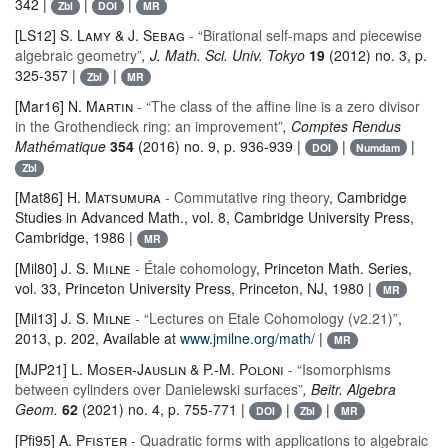
342 |
|
|
Zbl
DOI
MR
[LS12]
S. Lamy & J. Sebag
- “Birational self-maps and piecewise
algebraic geometry”
, J. Math. Sci. Univ. Tokyo
19
(2012) no. 3, p.
325-357 |
|
Zbl
MR
[Mar16]
N. Martin
- “The class of the affine line is a zero divisor
in the Grothendieck ring: an improvement”
, Comptes Rendus
Mathématique
354
(2016) no. 9, p. 936-939 |
|
|
DOI
Numdam
Zbl
[Mat86]
H. Matsumura
- Commutative ring theory
, Cambridge
Studies in Advanced Math.
, vol. 8
, Cambridge University Press,
Cambridge, 1986 |
MR
[Mil80]
J. S. Milne
- Étale cohomology
, Princeton Math. Series
,
vol. 33
, Princeton University Press, Princeton, NJ, 1980 |
MR
[Mil13]
J. S. Milne
- “Lectures on Etale Cohomology (v2.21)”
,
2013, p. 202, Available at
www.jmilne.org/math/
|
MR
[MJP21]
L. Moser-Jauslin & P.-M. Poloni
- “Isomorphisms
between cylinders over Danielewski surfaces”
, Beitr. Algebra
Geom.
62
(2021) no. 4, p. 755-771 |
|
|
DOI
Zbl
MR
[Pfi95]
A. Pfister
- Quadratic forms with applications to algebraic