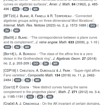
curves on algebraic surfaces”
, Amer. J. Math.
84
(1962), p. 485-
496 |
|
|
DOI
Zbl
MR
[BFT23]
J. Blanc, A. Fanelli & R. Terpereau
- “Connected
algebraic groups acting on three-dimensional Mori fibrations”
,
Internat. Math. Res. Notices
(2023) no. 2, p. 1572-1689 |
|
DOI
|
Zbl
MR
[Bla09]
J. Blanc
- “The correspondence between a plane curve
and its complement”
, J. reine angew. Math.
633
(2009), p. 1-10 |
|
|
DOI
Zbl
MR
[Bor18]
L. A. Borisov
- “The class of the affine line is a zero
divisor in the Grothendieck ring”
, J. Algebraic Geom.
27
(2018)
no. 2, p. 203-209 |
|
|
DOI
Zbl
MR
[CDP18]
I. Cheltsov, A. Dubouloz & J. Park
- “Super-rigid affine
Fano varieties”
, Compositio Math.
154
(2018) no. 11, p. 2462-
2484 |
|
|
DOI
Zbl
MR
[Cos12]
P. Costa
- “New distinct curves having the same
complement in the projective plane”
, Math. Z.
271
(2012) no. 3-4,
p. 1185-1191 |
|
|
DOI
Zbl
MR
[Cra04]
A. J. Crachiola
- On the AK invariant of certain domains
,