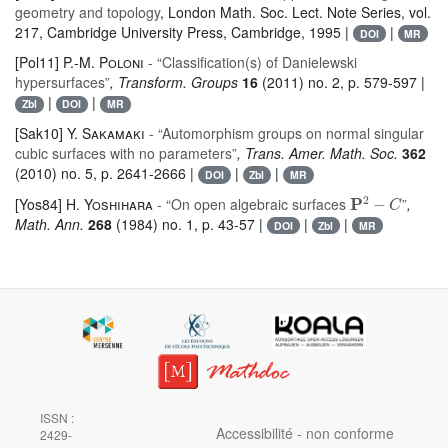
geometry and topology
, London Math. Soc. Lect. Note Series
, vol.
217
, Cambridge University Press, Cambridge, 1995 |
|
DOI
MR
[Pol11]
P.-M. Poloni
- “Classification(s) of Danielewski
hypersurfaces”
, Transform. Groups
16
(2011) no. 2, p. 579-597 |
|
|
Zbl
DOI
MR
[Sak10]
Y. Sakamaki
- “Automorphism groups on normal singular
cubic surfaces with no parameters”
, Trans. Amer. Math. Soc.
362
(2010) no. 5, p. 2641-2666 |
|
|
DOI
Zbl
MR
P
2
-
C
[Yos84]
H. Yoshihara
- “On open algebraic surfaces
”
,
Math. Ann.
268
(1984) no. 1, p. 43-57 |
|
|
DOI
Zbl
MR
ISSN :
Accessibilité - non conforme
2429-