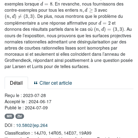
d
=
8
exemples lorsque
. En revanche, nous fournissons des
n
,
d
≥
3
contre-exemples pour tous les entiers
avec
(
n
,
d
)
≠
(
3
,
3
)
. De plus, nous montrons que le problème du
d
=
2
complémentaire a une réponse affirmative pour
et
(
n
,
d
)
=
(
3
,
3
)
donnons des résultats partiels dans le cas où
. Au
cours de l’exposition, nous prouvons que les surfaces projectives
normales rationnelles admettant une désingularisation par des
arbres de courbes rationnelles lisses sont isomorphes par
morceaux si et seulement si elles coïncident dans l’anneau de
Grothendieck, répondant ainsi positivement à une question posée
par Larsen et Lunts pour de telles surfaces.
Détail
Citer cet article
Reçu le :
2023-07-28
Accepté le :
2024-06-17
Publié le :
2024-07-09
MR
Zbl
DOI :
10.5802/jep.264
Classification :
14J70, 14R05, 14E07, 19A99