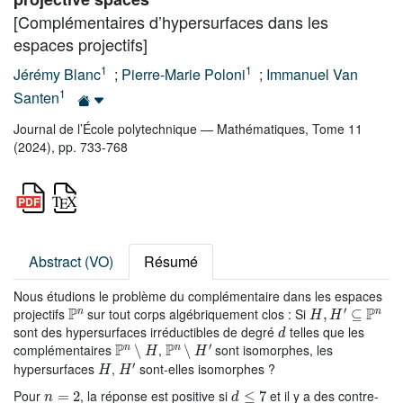
[Complémentaires d’hypersurfaces dans les
espaces projectifs]
1
1
Jérémy Blanc
;
Pierre-Marie Poloni
;
Immanuel Van
1
Santen
Journal de l’École polytechnique — Mathématiques, Tome 11
(2024), pp. 733-768
Abstract (VO)
Résumé
Nous étudions le problème du complémentaire dans les espaces
ℙ
n
H
,
H
′
⊆
ℙ
n
projectifs
sur tout corps algébriquement clos : Si
d
sont des hypersurfaces irréductibles de degré
telles que les
ℙ
n
∖
H
ℙ
n
∖
H
′
complémentaires
,
sont isomorphes, les
H
H
′
hypersurfaces
,
sont-elles isomorphes ?
n
=
2
d
≤
7
Pour
, la réponse est positive si
et il y a des contre-