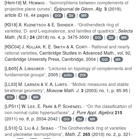
[Hem19]
M. Hemmig
- “Isomorphisms between complements of
projective plane curves”
, Épijournal de Géom. Alg.
3
(2019),
article ID 16, 44 pages |
|
|
DOI
Zbl
MR
[KS18]
A. Kuznetsov & E. Shinder
- “Grothendieck ring of
varieties, D- and L-equivalence, and families of quadrics”
, Selecta
Math. (N.S.)
24
(2018) no. 4, p. 3475-3500 |
|
|
DOI
Zbl
MR
[KSC04]
J. Kollár, K. E. Smith & A. Corti
- Rational and nearly
rational varieties
, Cambridge Studies in Advanced Math.
, vol. 92
,
Cambridge University Press, Cambridge, 2004 |
|
DOI
MR
[Lib05]
A. Libgober
- “Lectures on topology of complements and
fundamental groups”
, 2005 |
|
arXiv
DOI
[LL03]
M. Larsen & V. A. Lunts
- “Motivic measures and stable
birational geometry”
, Moscow Math. J.
3
(2003) no. 1, p. 85-95 |
|
|
DOI
Zbl
MR
[LPS11]
W. Lee, E. Park & P. Schenzel
- “On the classification of
non-normal cubic hypersurfaces”
, J. Pure Appl. Algebra
215
(2011) no. 8, p. 2034-2042 |
|
|
DOI
Zbl
MR
[LS10]
Q. Liu & J. Sebag
- “The Grothendieck ring of varieties
and piecewise isomorphisms”
, Math. Z.
265
(2010) no. 2, p. 321-