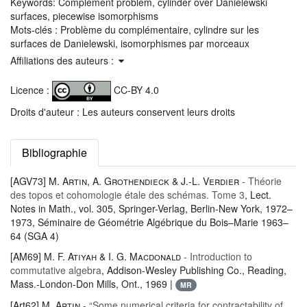
Keywords:
Complement problem, cylinder over Danielewski
surfaces, piecewise isomorphisms
Mots-clés :
Problème du complémentaire, cylindre sur les
surfaces de Danielewski, isomorphismes par morceaux
Affiliations des auteurs :
Licence :
CC-BY 4.0
Droits d'auteur : Les auteurs conservent leurs droits
Bibliographie
[AGV73]
M. Artin, A. Grothendieck & J.-L. Verdier
- Théorie
des topos et cohomologie étale des schémas. Tome 3
, Lect.
Notes in Math.
, vol. 305
, Springer-Verlag, Berlin-New York, 1972–
1973, Séminaire de Géométrie Algébrique du Bois–Marie 1963–
64 (SGA 4)
[AM69]
M. F. Atiyah & I. G. Macdonald
- Introduction to
commutative algebra
, Addison-Wesley Publishing Co., Reading,
Mass.-London-Don Mills, Ont., 1969 |
MR
[Art62]
M. Artin
- “Some numerical criteria for contractability of