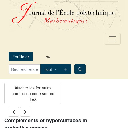
Feuilleter
ou
Tout
Complements of hypersurfaces in
projective spaces