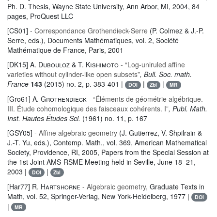
Ph. D. Thesis, Wayne State University, Ann Arbor, MI, 2004, 84
pages, ProQuest LLC
[CS01]
- Correspondance Grothendieck-Serre
(P. Colmez & J.-P.
Serre, eds.)
, Documents Mathématiques
, vol. 2
, Société
Mathématique de France, Paris, 2001
[DK15]
A. Dubouloz & T. Kishimoto
- “Log-uniruled affine
varieties without cylinder-like open subsets”
, Bull. Soc. math.
France
143
(2015) no. 2, p. 383-401 |
|
|
DOI
Zbl
MR
[Gro61]
A. Grothendieck
- “Éléments de géométrie algébrique.
III. Étude cohomologique des faisceaux cohérents. I”
, Publ. Math.
Inst. Hautes Études Sci.
(1961) no. 11, p. 167
[GSY05]
- Affine algebraic geometry
(J. Gutierrez, V. Shpilrain &
J.-T. Yu, eds.)
, Contemp. Math.
, vol. 369
, American Mathematical
Society, Providence, RI, 2005, Papers from the Special Session at
the 1st Joint AMS-RSME Meeting held in Seville, June 18–21,
2003 |
|
DOI
Zbl
[Har77]
R. Hartshorne
- Algebraic geometry
, Graduate Texts in
Math
, vol. 52
, Springer-Verlag, New York-Heidelberg, 1977 |
DOI
|
MR