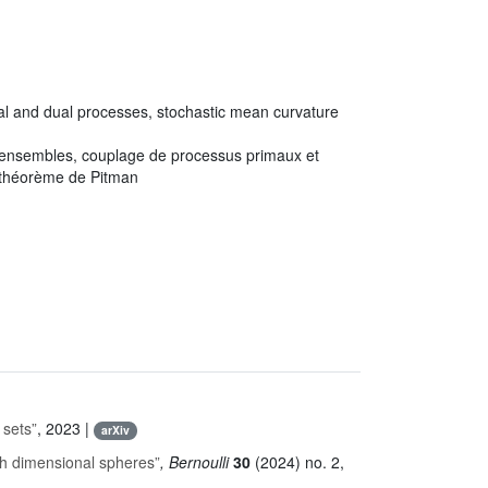
mal and dual processes, stochastic mean curvature
 ensembles, couplage de processus primaux et
u théorème de Pitman
 sets”
, 2023 |
arXiv
gh dimensional spheres”
, Bernoulli
30
(2024) no. 2,