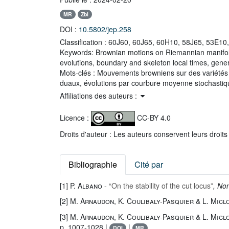
MR
Zbl
DOI :
10.5802/jep.258
Classification :
60J60, 60J65, 60H10, 58J65, 53E10
Keywords:
Brownian motions on Riemannian manifolds
evolutions, boundary and skeleton local times, gen
Mots-clés :
Mouvements browniens sur des variétés 
duaux, évolutions par courbure moyenne stochastique
Affiliations des auteurs :
Licence :
CC-BY 4.0
Droits d'auteur : Les auteurs conservent leurs droits
Bibliographie
Cité par
[1]
P. Albano
- “On the stability of the cut locus”
, Non
[2]
M. Arnaudon, K. Coulibaly-Pasquier & L. Micl
[3]
M. Arnaudon, K. Coulibaly-Pasquier & L. Micl
p. 1007-1028 |
|
DOI
MR