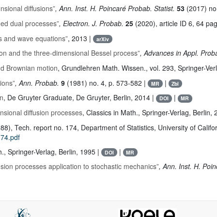
nsional diffusions”
, Ann. Inst. H. Poincaré Probab. Statist.
53
(2017) no.
ued dual processes”
, Electron. J. Probab.
25
(2020), article ID 6, 64 pa
ons and wave equations”
, 2013 |
arXiv
n and the three-dimensional Bessel process”
, Advances in Appl. Proba
nd Brownian motion
, Grundlehren Math. Wissen.
, vol. 293
, Springer-Ver
ions”
, Ann. Probab.
9
(1981) no. 4, p. 573-582 |
|
MR
Zbl
n
, De Gruyter Graduate
, De Gruyter, Berlin, 2014 |
|
DOI
MR
nsional diffusion processes
, Classics in Math.
, Springer-Verlag, Berlin,
88), Tech. report no. 174, Department of Statistics, University of Califo
174.pdf
h.
, Springer-Verlag, Berlin, 1995 |
|
DOI
MR
fusion processes application to stochastic mechanics”
, Ann. Inst. H. Poi