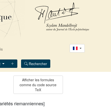
és
t
Rechercher
riétés riemanniennes]