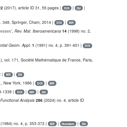
2
(2017), article ID 31, 55 pages |
|
|
DOI
Zbl
l. 348
, Springer, Cham, 2014 |
|
DOI
MR
cesses”
, Rev. Mat. Iberoamericana
14
(1998) no. 2,
ential Geom. Appl.
1
(1991) no. 4, p. 391-401 |
DOI
.)
, vol. 171
, Société Mathématique de France, Paris,
2 |
|
MR
Zbl
c., New York, 1986 |
|
DOI
MR
8-1338 |
|
|
DOI
MR
Zbl
. Functional Analysis
286
(2024) no. 4, article ID
(1984) no. 4, p. 353-372 |
|
|
MR
Numdam
Zbl