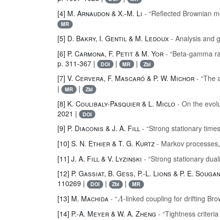
[4]
M. Arnaudon & X.-M. Li
- “Reflected Brownian mo
MR
[5]
D. Bakry, I. Gentil & M. Ledoux
- Analysis and 
[6]
P. Carmona, F. Petit & M. Yor
- “Beta-gamma ran
p. 311-367 |
|
|
DOI
MR
Zbl
[7]
V. Cervera, F. Mascaró & P. W. Michor
- “The 
|
|
MR
Zbl
[8]
K. Coulibaly-Pasquier & L. Miclo
- On the evolu
2021 |
DOI
[9]
P. Diaconis & J. A. Fill
- “Strong stationary times
[10]
S. N. Ethier & T. G. Kurtz
- Markov processes
[11]
J. A. Fill & V. Lyzinski
- “Strong stationary duali
[12]
P. Gassiat, B. Gess, P.-L. Lions & P. E. Sougan
110269 |
|
|
DOI
Zbl
MR
Λ
[13]
M. Machida
- “
-linked coupling for drifting Br
[14]
P.-A. Meyer & W. A. Zheng
- “Tightness criteria