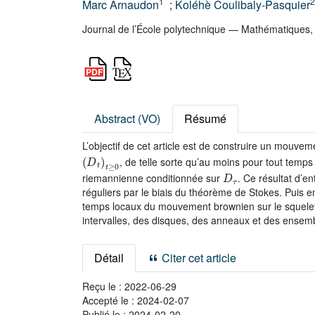
1
2
Marc Arnaudon
;
Koléhè Coulibaly-Pasquier
Journal de l’École polytechnique — Mathématiques,
Abstract (VO)
Résumé
L’objectif de cet article est de construire un mouv
(
D
t
)
t
≥
0
, de telle sorte qu’au moins pour tout temps
D
τ
riemannienne conditionnée sur
. Ce résultat d’
réguliers par le biais du théorème de Stokes. Puis en
temps locaux du mouvement brownien sur le squelett
intervalles, des disques, des anneaux et des ensem
Détail
Citer cet article
Reçu le :
2022-06-29
Accepté le :
2024-02-07
Publié le :
2024-02-20