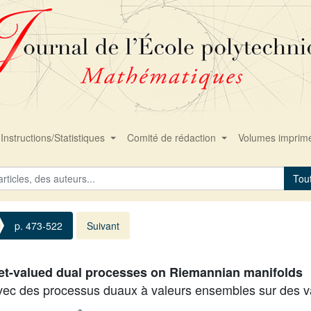
Instructions/Statistiques
Comité de rédaction
Volumes imprim
Tou
p. 473-522
Suivant
et-valued dual processes on Riemannian manifolds
c des processus duaux à valeurs ensembles sur des va