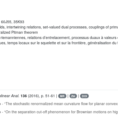
, 60J55, 35K93
, intertwining relations, set-valued dual processes, couplings of pri
eralized Pitman theorem
riemanniennes, relations d’entrelacement, processus duaux à valeurs
s, temps locaux sur le squelette et sur la frontière, généralisation d
linear Anal.
136
(2016), p. 51-61 |
|
|
MR
Zbl
DOI
o
- “The stochastic renormalized mean curvature flow for planar convex
o
- “On the separation cut-off phenomenon for Brownian motions on hi