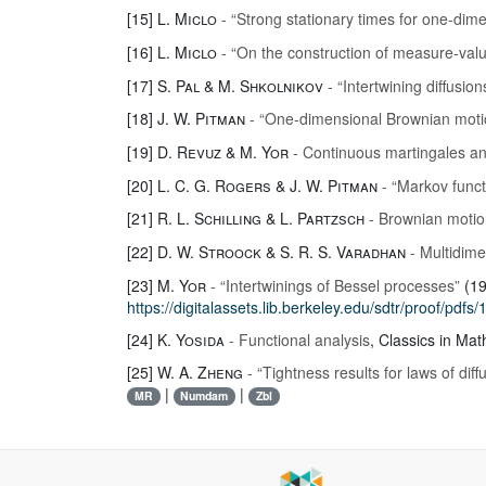
[15]
L. Miclo
- “Strong stationary times for one-dime
[16]
L. Miclo
- “On the construction of measure-val
[17]
S. Pal & M. Shkolnikov
- “Intertwining diffusi
[18]
J. W. Pitman
- “One-dimensional Brownian motio
[19]
D. Revuz & M. Yor
- Continuous martingales a
[20]
L. C. G. Rogers & J. W. Pitman
- “Markov funct
[21]
R. L. Schilling & L. Partzsch
- Brownian motio
[22]
D. W. Stroock & S. R. S. Varadhan
- Multidime
[23]
M. Yor
- “Intertwinings of Bessel processes”
(19
https://digitalassets.lib.berkeley.edu/sdtr/proof/pdfs/
[24]
K. Yosida
- Functional analysis
, Classics in Mat
[25]
W. A. Zheng
- “Tightness results for laws of dif
|
|
MR
Numdam
Zbl