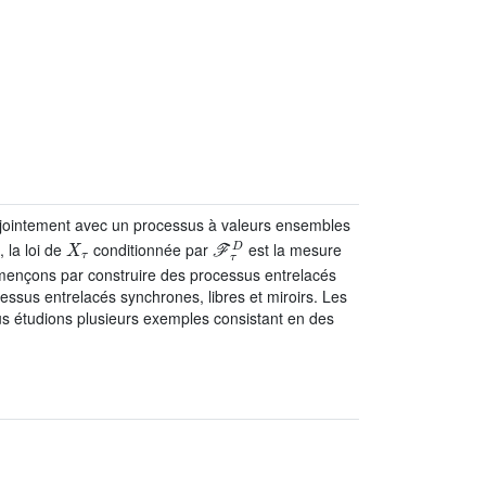
ointement avec un processus à valeurs ensembles
0
X
τ
ℱ
τ
D
, la loi de
conditionnée par
est la mesure
mençons par construire des processus entrelacés
cessus entrelacés synchrones, libres et miroirs. Les
us étudions plusieurs exemples consistant en des