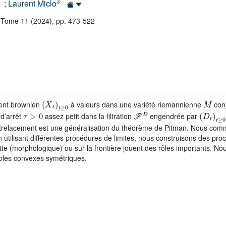
3
;
Laurent Miclo
 Tome 11 (2024), pp. 473-522
(
X
t
)
t
≥
0
M
ement brownien
à valeurs dans une variété riemannienne
conj
τ
>
0
ℱ
D
(
D
t
)
t
≥
 d’arrêt
assez petit dans la filtration
engendrée par
entrelacement est une généralisation du théorème de Pitman. Nous com
 utilisant différentes procédures de limites, nous construisons des pro
e (morphologique) ou sur la frontière jouent des rôles importants. No
bles convexes symétriques.