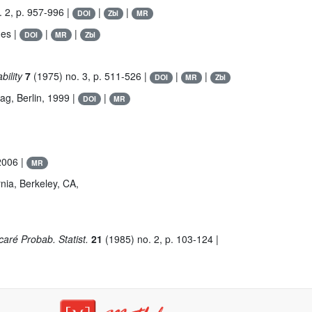
 2, p. 957-996 |
|
|
DOI
Zbl
MR
ges |
|
|
DOI
MR
Zbl
bility
7
(1975) no. 3, p. 511-526 |
|
|
DOI
MR
Zbl
lag, Berlin, 1999 |
|
DOI
MR
 2006 |
MR
rnia, Berkeley, CA,
ncaré Probab. Statist.
21
(1985) no. 2, p. 103-124 |