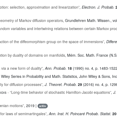
tion: selection, approximation and linearization”
, Electron. J. Probab.
2
geometry of Markov diffusion operators
, Grundlehren Math. Wissen.
, vo
dom variables and intertwining relations between certain Markov pro
action of the diffeomorphism group on the space of immersions”
, Differ
tion by duality of domains on manifolds
, Mém. Soc. Math. France (N.S
 via a new form of duality”
, Ann. Probab.
18
(1990) no. 4, p. 1483-152
, Wiley Series in Probability and Math. Statistics
, John Wiley & Sons, In
ty for diffusion processes”
, J. Theoret. Probab.
29
(2016) no. 4, p. 129
idis
- “Long-time behavior of stochastic Hamilton-Jacobi equations”
, J
ownian motions”
, 2019 |
arXiv
 for laws of semimartingales”
, Ann. Inst. H. Poincaré Probab. Statist.
20