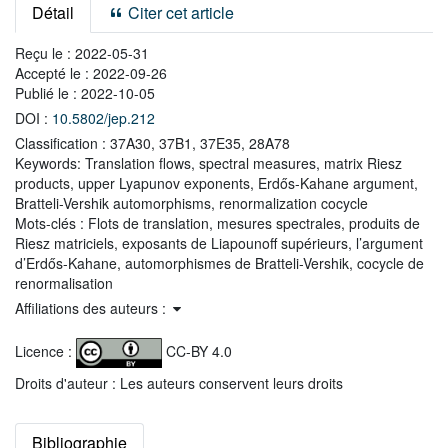
Détail
Citer cet article
Reçu le :
2022-05-31
Accepté le :
2022-09-26
Publié le :
2022-10-05
DOI :
10.5802/jep.212
Classification :
37A30, 37B1, 37E35, 28A78
Keywords:
Translation flows, spectral measures, matrix Riesz
products, upper Lyapunov exponents, Erdős-Kahane argument,
Bratteli-Vershik automorphisms, renormalization cocycle
Mots-clés :
Flots de translation, mesures spectrales, produits de
Riesz matriciels, exposants de Liapounoff supérieurs, l’argument
d’Erdős-Kahane, automorphismes de Bratteli-Vershik, cocycle de
renormalisation
Affiliations des auteurs :
Licence :
CC-BY 4.0
Droits d'auteur : Les auteurs conservent leurs droits
Bibliographie