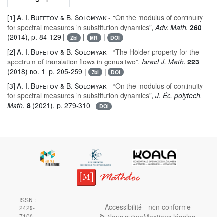
[1]
A. I. Bufetov & B. Solomyak
- “On the modulus of continuity
for spectral measures in substitution dynamics”
, Adv. Math.
260
(2014), p. 84-129 |
|
|
Zbl
MR
DOI
[2]
A. I. Bufetov & B. Solomyak
- “The Hölder property for the
spectrum of translation flows in genus two”
, Israel J. Math.
223
(2018) no. 1, p. 205-259 |
|
Zbl
DOI
[3]
A. I. Bufetov & B. Solomyak
- “On the modulus of continuity
for spectral measures in substitution dynamics”
, J. Éc. polytech.
Math.
8
(2021), p. 279-310 |
DOI
ISSN :
Accessibilité - non conforme
2429-
Nous suivre
Mentions légales
7100