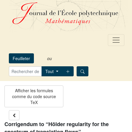
Feuilleter
ou
Tout
Corrigendum to “Hölder regularity for the
spectrum of translation flows”