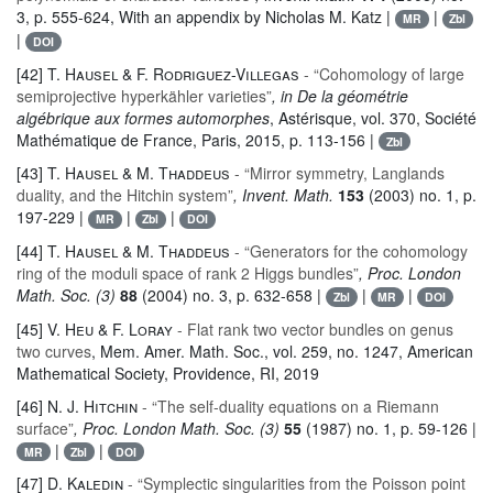
3, p. 555-624, With an appendix by Nicholas M. Katz |
|
MR
Zbl
|
DOI
[42]
T. Hausel & F. Rodriguez-Villegas
- “Cohomology of large
semiprojective hyperkähler varieties”
, in De la géométrie
algébrique aux formes automorphes
, Astérisque
, vol. 370
, Société
Mathématique de France, Paris, 2015, p. 113-156 |
Zbl
[43]
T. Hausel & M. Thaddeus
- “Mirror symmetry, Langlands
duality, and the Hitchin system”
, Invent. Math.
153
(2003) no. 1, p.
197-229 |
|
|
MR
Zbl
DOI
[44]
T. Hausel & M. Thaddeus
- “Generators for the cohomology
ring of the moduli space of rank 2 Higgs bundles”
, Proc. London
Math. Soc. (3)
88
(2004) no. 3, p. 632-658 |
|
|
Zbl
MR
DOI
[45]
V. Heu & F. Loray
- Flat rank two vector bundles on genus
two curves
, Mem. Amer. Math. Soc.
, vol. 259, no. 1247
, American
Mathematical Society, Providence, RI, 2019
[46]
N. J. Hitchin
- “The self-duality equations on a Riemann
surface”
, Proc. London Math. Soc. (3)
55
(1987) no. 1, p. 59-126 |
|
|
MR
Zbl
DOI
[47]
D. Kaledin
- “Symplectic singularities from the Poisson point