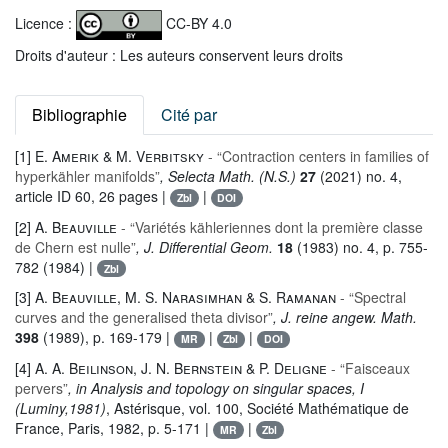
Licence :
CC-BY 4.0
Droits d'auteur : Les auteurs conservent leurs droits
Bibliographie
Cité par
[1]
E. Amerik & M. Verbitsky
- “Contraction centers in families of
hyperkähler manifolds”
, Selecta Math. (N.S.)
27
(2021) no. 4,
article ID 60, 26 pages |
|
Zbl
DOI
[2]
A. Beauville
- “Variétés kähleriennes dont la première classe
de Chern est nulle”
, J. Differential Geom.
18
(1983) no. 4, p. 755-
782 (1984) |
Zbl
[3]
A. Beauville, M. S. Narasimhan & S. Ramanan
- “Spectral
curves and the generalised theta divisor”
, J. reine angew. Math.
398
(1989), p. 169-179 |
|
|
MR
Zbl
DOI
[4]
A. A. Beilinson, J. N. Bernstein & P. Deligne
- “Faisceaux
pervers”
, in Analysis and topology on singular spaces, I
(Luminy,1981)
, Astérisque
, vol. 100
, Société Mathématique de
France, Paris, 1982, p. 5-171 |
|
MR
Zbl