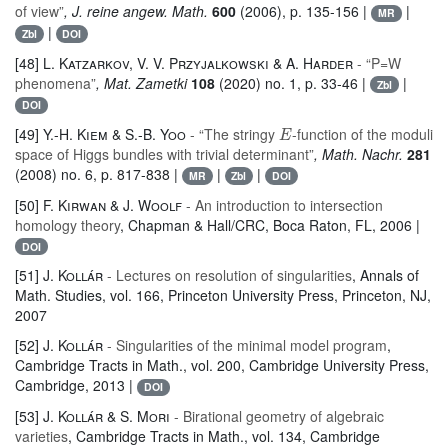
of view”
, J. reine angew. Math.
600
(2006), p. 135-156 |
|
MR
|
Zbl
DOI
[48]
L. Katzarkov, V. V. Przyjalkowski & A. Harder
- “P=W
phenomena”
, Mat. Zametki
108
(2020) no. 1, p. 33-46 |
|
Zbl
DOI
E
[49]
Y.-H. Kiem & S.-B. Yoo
- “The stringy
-function of the moduli
space of Higgs bundles with trivial determinant”
, Math. Nachr.
281
(2008) no. 6, p. 817-838 |
|
|
MR
Zbl
DOI
[50]
F. Kirwan & J. Woolf
- An introduction to intersection
homology theory
, Chapman & Hall/CRC, Boca Raton, FL, 2006 |
DOI
[51]
J. Kollár
- Lectures on resolution of singularities
, Annals of
Math. Studies
, vol. 166
, Princeton University Press, Princeton, NJ,
2007
[52]
J. Kollár
- Singularities of the minimal model program
,
Cambridge Tracts in Math.
, vol. 200
, Cambridge University Press,
Cambridge, 2013 |
DOI
[53]
J. Kollár & S. Mori
- Birational geometry of algebraic
varieties
, Cambridge Tracts in Math.
, vol. 134
, Cambridge