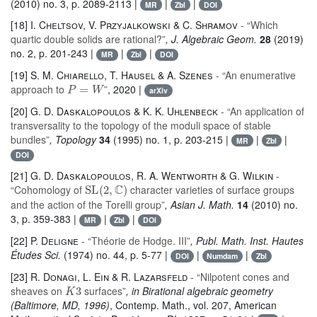
(2010) no. 3, p. 2089-2113 |
|
|
MR
Zbl
DOI
[18]
I. Cheltsov, V. Przyjalkowski & C. Shramov
- “Which
quartic double solids are rational?”
, J. Algebraic Geom.
28
(2019)
no. 2, p. 201-243 |
|
|
MR
Zbl
DOI
[19]
S. M. Chiarello, T. Hausel & A. Szenes
- “An enumerative
P
=
W
approach to
”
, 2020 |
arXiv
[20]
G. D. Daskalopoulos & K. K. Uhlenbeck
- “An application of
transversality to the topology of the moduli space of stable
bundles”
, Topology
34
(1995) no. 1, p. 203-215 |
|
|
MR
Zbl
DOI
[21]
G. D. Daskalopoulos, R. A. Wentworth & G. Wilkin
-
SL
(
2
,
ℂ
)
“Cohomology of
character varieties of surface groups
and the action of the Torelli group”
, Asian J. Math.
14
(2010) no.
3, p. 359-383 |
|
|
MR
Zbl
DOI
[22]
P. Deligne
- “Théorie de Hodge. III”
, Publ. Math. Inst. Hautes
Études Sci.
(1974) no. 44, p. 5-77 |
|
|
DOI
Numdam
Zbl
[23]
R. Donagi, L. Ein & R. Lazarsfeld
- “Nilpotent cones and
K
3
sheaves on
surfaces”
, in Birational algebraic geometry
(Baltimore, MD, 1996)
, Contemp. Math.
, vol. 207
, American