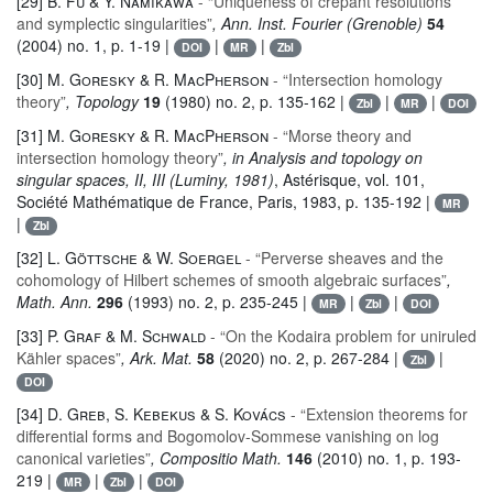
[29]
B. Fu & Y. Namikawa
- “Uniqueness of crepant resolutions
and symplectic singularities”
, Ann. Inst. Fourier (Grenoble)
54
(2004) no. 1, p. 1-19 |
|
|
DOI
MR
Zbl
[30]
M. Goresky & R. MacPherson
- “Intersection homology
theory”
, Topology
19
(1980) no. 2, p. 135-162 |
|
|
Zbl
MR
DOI
[31]
M. Goresky & R. MacPherson
- “Morse theory and
intersection homology theory”
, in Analysis and topology on
singular spaces, II, III (Luminy, 1981)
, Astérisque
, vol. 101
,
Société Mathématique de France, Paris, 1983, p. 135-192 |
MR
|
Zbl
[32]
L. Göttsche & W. Soergel
- “Perverse sheaves and the
cohomology of Hilbert schemes of smooth algebraic surfaces”
,
Math. Ann.
296
(1993) no. 2, p. 235-245 |
|
|
MR
Zbl
DOI
[33]
P. Graf & M. Schwald
- “On the Kodaira problem for uniruled
Kähler spaces”
, Ark. Mat.
58
(2020) no. 2, p. 267-284 |
|
Zbl
DOI
[34]
D. Greb, S. Kebekus & S. Kovács
- “Extension theorems for
differential forms and Bogomolov-Sommese vanishing on log
canonical varieties”
, Compositio Math.
146
(2010) no. 1, p. 193-
219 |
|
|
MR
Zbl
DOI