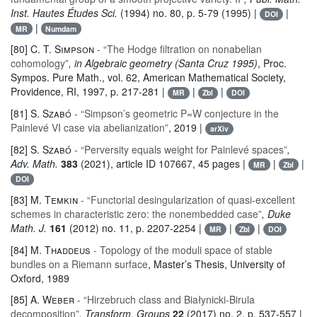
Inst. Hautes Études Sci.
(1994) no. 80, p. 5-79 (1995) |
|
DOI
|
MR
Numdam
[80]
C. T. Simpson
- “The Hodge filtration on nonabelian
cohomology”
, in Algebraic geometry (Santa Cruz 1995)
, Proc.
Sympos. Pure Math.
, vol. 62
, American Mathematical Society,
Providence, RI, 1997, p. 217-281 |
|
|
MR
Zbl
DOI
[81]
S. Szabó
- “Simpson’s geometric P=W conjecture in the
Painlevé VI case via abelianization”
, 2019 |
arXiv
[82]
S. Szabó
- “Perversity equals weight for Painlevé spaces”
,
Adv. Math.
383
(2021), article ID 107667, 45 pages |
|
|
MR
Zbl
DOI
[83]
M. Temkin
- “Functorial desingularization of quasi-excellent
schemes in characteristic zero: the nonembedded case”
, Duke
Math. J.
161
(2012) no. 11, p. 2207-2254 |
|
|
MR
Zbl
DOI
[84]
M. Thaddeus
- Topology of the moduli space of stable
bundles on a Riemann surface
, Master’s Thesis, University of
Oxford, 1989
[85]
A. Weber
- “Hirzebruch class and Białynicki-Birula
decomposition”
, Transform. Groups
22
(2017) no. 2, p. 537-557 |