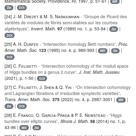
Mathematical Society, Providence, RI, 1997, p. 51-61 |
|
MR
|
Zbl
DOI
[24]
J.-M. Drezet & M. S. Narasimhan
- “Groupe de Picard des
variétés de modules de fibrés semi-stables sur les courbes
algébriques”
, Invent. Math.
97
(1989) no. 1, p. 53-94 |
|
Zbl
DOI
[25]
A. H. Durfee
- “Intersection homology Betti numbers”
, Proc.
Amer. Math. Soc.
123
(1995) no. 4, p. 989-993 |
|
|
MR
Zbl
DOI
[26]
C. Felisetti
- “Intersection cohomology of the moduli space
of Higgs bundles on a genus 2 curve”
, J. Inst. Math. Jussieu
(2021), p. 1-50 |
DOI
[27]
C. Felisetti, J. Shen & Q. Yin
- “On intersection cohomology
and Lagrangian fibrations of irreducible symplectic varieties”
,
Trans. Amer. Math. Soc.
375
(2022) no. 4, p. 2987-3001 |
|
MR
|
Zbl
DOI
[28]
E. Franco, O. Garcia-Prada & P. E. Newstead
- “Higgs
bundles over elliptic curves”
, Illinois J. Math.
58
(2014) no. 1, p.
43-96 |
|
MR
Zbl