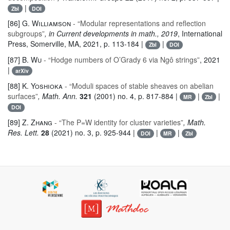
|
Zbl
DOI
[86]
G. Williamson
- “Modular representations and reflection
subgroups”
, in Current developments in math., 2019
, International
Press, Somerville, MA, 2021, p. 113-184 |
|
Zbl
DOI
[87]
B. Wu
- “Hodge numbers of O’Grady 6 via Ngô strings”
, 2021
|
arXiv
[88]
K. Yoshioka
- “Moduli spaces of stable sheaves on abelian
surfaces”
, Math. Ann.
321
(2001) no. 4, p. 817-884 |
|
|
MR
Zbl
DOI
[89]
Z. Zhang
- “The P=W identity for cluster varieties”
, Math.
Res. Lett.
28
(2021) no. 3, p. 925-944 |
|
|
DOI
MR
Zbl