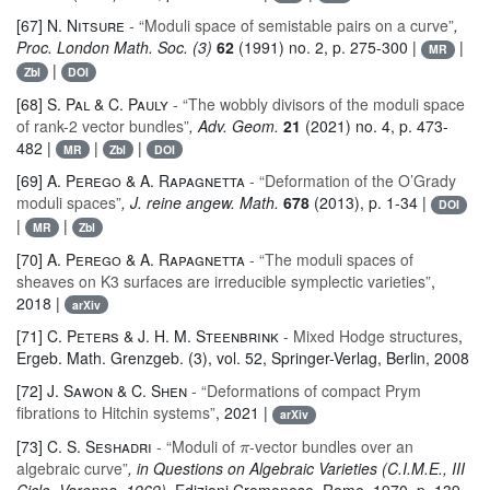
[67]
N. Nitsure
- “Moduli space of semistable pairs on a curve”
,
Proc. London Math. Soc. (3)
62
(1991) no. 2, p. 275-300 |
|
MR
|
Zbl
DOI
[68]
S. Pal & C. Pauly
- “The wobbly divisors of the moduli space
of rank-2 vector bundles”
, Adv. Geom.
21
(2021) no. 4, p. 473-
482 |
|
|
MR
Zbl
DOI
[69]
A. Perego & A. Rapagnetta
- “Deformation of the O’Grady
moduli spaces”
, J. reine angew. Math.
678
(2013), p. 1-34 |
DOI
|
|
MR
Zbl
[70]
A. Perego & A. Rapagnetta
- “The moduli spaces of
sheaves on K3 surfaces are irreducible symplectic varieties”
,
2018 |
arXiv
[71]
C. Peters & J. H. M. Steenbrink
- Mixed Hodge structures
,
Ergeb. Math. Grenzgeb. (3)
, vol. 52
, Springer-Verlag, Berlin, 2008
[72]
J. Sawon & C. Shen
- “Deformations of compact Prym
fibrations to Hitchin systems”
, 2021 |
arXiv
π
[73]
C. S. Seshadri
- “Moduli of
-vector bundles over an
algebraic curve”
, in Questions on Algebraic Varieties (C.I.M.E., III