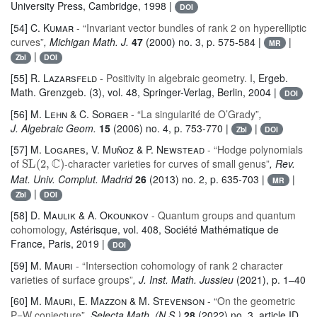
University Press, Cambridge, 1998 |
DOI
[54]
C. Kumar
- “Invariant vector bundles of rank 2 on hyperelliptic
curves”
, Michigan Math. J.
47
(2000) no. 3, p. 575-584 |
|
MR
|
Zbl
DOI
[55]
R. Lazarsfeld
- Positivity in algebraic geometry. I
, Ergeb.
Math. Grenzgeb. (3)
, vol. 48
, Springer-Verlag, Berlin, 2004 |
DOI
[56]
M. Lehn & C. Sorger
- “La singularité de O’Grady”
,
J. Algebraic Geom.
15
(2006) no. 4, p. 753-770 |
|
Zbl
DOI
[57]
M. Logares, V. Muñoz & P. Newstead
- “Hodge polynomials
SL
(
2
,
ℂ
)
of
-character varieties for curves of small genus”
, Rev.
Mat. Univ. Complut. Madrid
26
(2013) no. 2, p. 635-703 |
|
MR
|
Zbl
DOI
[58]
D. Maulik & A. Okounkov
- Quantum groups and quantum
cohomology
, Astérisque
, vol. 408
, Société Mathématique de
France, Paris, 2019 |
DOI
[59]
M. Mauri
- “Intersection cohomology of rank 2 character
varieties of surface groups”
, J. Inst. Math. Jussieu
(2021), p. 1–40
[60]
M. Mauri, E. Mazzon & M. Stevenson
- “On the geometric
P=W conjecture”
, Selecta Math. (N.S.)
28
(2022) no. 3, article ID