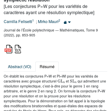
[Les conjectures P=W pour les variétés de
caractères ayant une résolution symplectique]
1
2
Camilla Felisetti
;
Mirko Mauri
Journal de l’École polytechnique — Mathématiques, Tome 9
(2022), pp. 853-905
Abstract (VO)
Résumé
On établit les conjectures P=W et PI=WI pour les variétés de
GL
n
SL
n
caractères avec groupe structurel
et
qui admettent une
1
résolution symplectique, c’est-à-dire pour le genre
en rang
2
2
arbitraire, et le genre
en rang
. On formule la conjecture P=W
pour une résolution et on la prouve pour les résolutions
symplectiques. Pour la démonstration on fait appel à la topologie
des modifications birationnelles et quasi-étales des espaces de
modules de fibrés de Higgs. Pour cela, on démontre des résultats