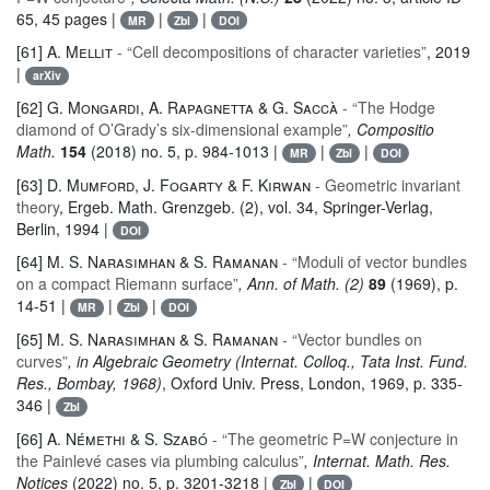
65, 45 pages |
|
|
MR
Zbl
DOI
[61]
A. Mellit
- “Cell decompositions of character varieties”
, 2019
|
arXiv
[62]
G. Mongardi, A. Rapagnetta & G. Saccà
- “The Hodge
diamond of O’Grady’s six-dimensional example”
, Compositio
Math.
154
(2018) no. 5, p. 984-1013 |
|
|
MR
Zbl
DOI
[63]
D. Mumford, J. Fogarty & F. Kirwan
- Geometric invariant
theory
, Ergeb. Math. Grenzgeb. (2)
, vol. 34
, Springer-Verlag,
Berlin, 1994 |
DOI
[64]
M. S. Narasimhan & S. Ramanan
- “Moduli of vector bundles
on a compact Riemann surface”
, Ann. of Math. (2)
89
(1969), p.
14-51 |
|
|
MR
Zbl
DOI
[65]
M. S. Narasimhan & S. Ramanan
- “Vector bundles on
curves”
, in Algebraic Geometry (Internat. Colloq., Tata Inst. Fund.
Res., Bombay, 1968)
, Oxford Univ. Press, London, 1969, p. 335-
346 |
Zbl
[66]
A. Némethi & S. Szabó
- “The geometric P=W conjecture in
the Painlevé cases via plumbing calculus”
, Internat. Math. Res.
Notices
(2022) no. 5, p. 3201-3218 |
|
Zbl
DOI