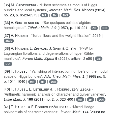
[35]
M. Groechenig
- “Hilbert schemes as moduli of Higgs
bundles and local systems”
, Internat. Math. Res. Notices
(2014)
no. 23, p. 6523-6575 |
|
|
MR
Zbl
DOI
[36]
A. Grothendieck
- “Sur quelques points d’algèbre
homologique”
, Tôhoku Math. J.
9
(1957), p. 119-221 |
|
Zbl
DOI
[37]
A. Harder
- “Torus fibers and the weight filtration”
, 2019 |
arXiv
[38]
A. Harder, L. Zhiyuan, J. Shen & Q. Yin
- “P=W for
Lagrangian fibrations and degenerations of hyper-Kähler
manifolds”
, Forum Math. Sigma
9
(2021), article ID e50 |
|
Zbl
DOI
[39]
T. Hausel
- “Vanishing of intersection numbers on the moduli
space of Higgs bundles”
, Adv. Theo. Math. Phys.
2
(1998) no. 5,
p. 1011-1040 |
|
|
MR
Zbl
DOI
[40]
T. Hausel, E. Letellier & F. Rodriguez-Villegas
-
“Arithmetic harmonic analysis on character and quiver varieties”
,
Duke Math. J.
160
(2011) no. 2, p. 323-400 |
|
|
MR
Zbl
DOI
[41]
T. Hausel & F. Rodriguez-Villegas
- “Mixed Hodge
polynomials of character varieties”
, Invent. Math.
174
(2008) no.