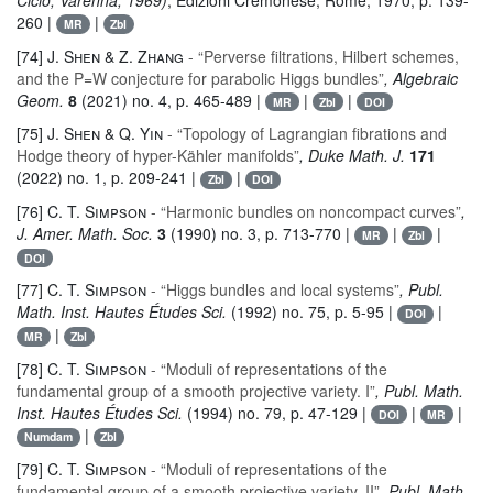
Ciclo, Varenna, 1969)
, Edizioni Cremonese, Rome, 1970, p. 139-
260 |
|
MR
Zbl
[74]
J. Shen & Z. Zhang
- “Perverse filtrations, Hilbert schemes,
and the P=W conjecture for parabolic Higgs bundles”
, Algebraic
Geom.
8
(2021) no. 4, p. 465-489 |
|
|
MR
Zbl
DOI
[75]
J. Shen & Q. Yin
- “Topology of Lagrangian fibrations and
Hodge theory of hyper-Kähler manifolds”
, Duke Math. J.
171
(2022) no. 1, p. 209-241 |
|
Zbl
DOI
[76]
C. T. Simpson
- “Harmonic bundles on noncompact curves”
,
J. Amer. Math. Soc.
3
(1990) no. 3, p. 713-770 |
|
|
MR
Zbl
DOI
[77]
C. T. Simpson
- “Higgs bundles and local systems”
, Publ.
Math. Inst. Hautes Études Sci.
(1992) no. 75, p. 5-95 |
|
DOI
|
MR
Zbl
[78]
C. T. Simpson
- “Moduli of representations of the
fundamental group of a smooth projective variety. I”
, Publ. Math.
Inst. Hautes Études Sci.
(1994) no. 79, p. 47-129 |
|
|
DOI
MR
|
Numdam
Zbl
[79]
C. T. Simpson
- “Moduli of representations of the
fundamental group of a smooth projective variety. II”
, Publ. Math.