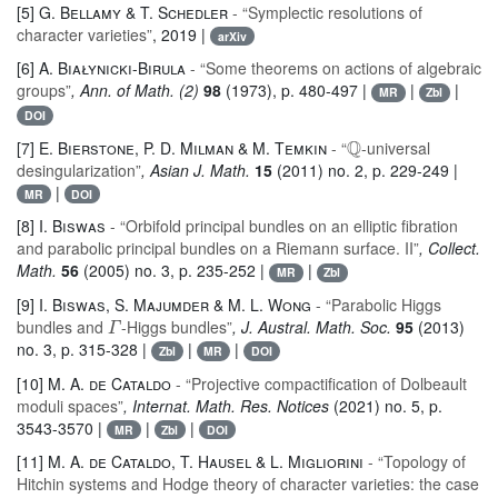
[5]
G. Bellamy & T. Schedler
- “Symplectic resolutions of
character varieties”
, 2019 |
arXiv
[6]
A. Białynicki-Birula
- “Some theorems on actions of algebraic
groups”
, Ann. of Math. (2)
98
(1973), p. 480-497 |
|
|
MR
Zbl
DOI
ℚ
[7]
E. Bierstone, P. D. Milman & M. Temkin
- “
-universal
desingularization”
, Asian J. Math.
15
(2011) no. 2, p. 229-249 |
|
MR
DOI
[8]
I. Biswas
- “Orbifold principal bundles on an elliptic fibration
and parabolic principal bundles on a Riemann surface. II”
, Collect.
Math.
56
(2005) no. 3, p. 235-252 |
|
MR
Zbl
[9]
I. Biswas, S. Majumder & M. L. Wong
- “Parabolic Higgs
Γ
bundles and
-Higgs bundles”
, J. Austral. Math. Soc.
95
(2013)
no. 3, p. 315-328 |
|
|
Zbl
MR
DOI
[10]
M. A. de Cataldo
- “Projective compactification of Dolbeault
moduli spaces”
, Internat. Math. Res. Notices
(2021) no. 5, p.
3543-3570 |
|
|
MR
Zbl
DOI
[11]
M. A. de Cataldo, T. Hausel & L. Migliorini
- “Topology of
Hitchin systems and Hodge theory of character varieties: the case
A
1