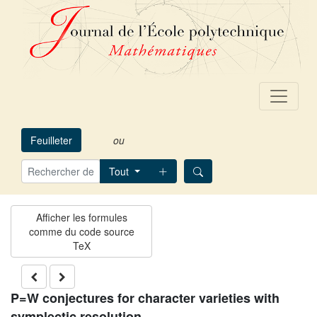
Feuilleter
ou
Tout
P=W conjectures for character varieties with
symplectic resolution