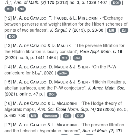
”
, Ann. of Math. (2)
175
(2012) no. 3, p. 1329-1407 |
|
DOI
|
MR
Zbl
[12]
M. A. de Cataldo, T. Hausel & L. Migliorini
- “Exchange
between perverse and weight filtration for the Hilbert schemes of
points of two surfaces”
, J. Singul.
7
(2013), p. 23-38 |
|
MR
Zbl
|
DOI
[13]
M. A. de Cataldo & D. Maulik
- “The perverse filtration for
the Hitchin fibration is locally constant”
, Pure Appl. Math. Q
16
(2020) no. 5, p. 1441-1464 |
|
MR
DOI
[14]
M. A. de Cataldo, D. Maulik & J. Shen
- “On the P=W
SL
n
conjecture for
”
, 2020 |
arXiv
[15]
M. A. de Cataldo, D. Maulik & J. Shen
- “Hitchin fibrations,
abelian surfaces, and the P=W conjecture”
, J. Amer. Math. Soc.
(2021), online, 47 p. |
DOI
[16]
M. A. de Cataldo & L. Migliorini
- “The Hodge theory of
algebraic maps”
, Ann. Sci. École Norm. Sup. (4)
38
(2005) no. 5,
p. 693-750 |
|
|
|
MR
Numdam
Zbl
DOI
[17]
M. A. de Cataldo & L. Migliorini
- “The perverse filtration
and the Lefschetz hyperplane theorem”
, Ann. of Math. (2)
171