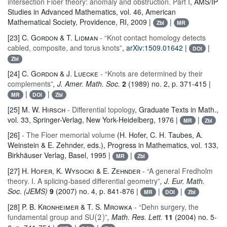
intersection Floer theory: anomaly and obstruction. Part I
, AMS/IP
Studies in Advanced Mathematics
, vol. 46
, American
Mathematical Society, Providence, RI, 2009 |
|
Zbl
MR
[23]
C. Gordon & T. Lidman
- “Knot contact homology detects
cabled, composite, and torus knots”
,
arXiv:1509.01642
|
|
DOI
Zbl
[24]
C. Gordon & J. Luecke
- “Knots are determined by their
complements”
, J. Amer. Math. Soc.
2
(1989) no. 2, p. 371-415 |
|
|
MR
DOI
Zbl
[25]
M. W. Hirsch
- Differential topology
, Graduate Texts in Math.
,
vol. 33
, Springer-Verlag, New York-Heidelberg, 1976 |
|
MR
Zbl
[26]
- The Floer memorial volume
(H. Hofer, C. H. Taubes, A.
Weinstein & E. Zehnder, eds.)
, Progress in Mathematics
, vol. 133
,
Birkhäuser Verlag, Basel, 1995 |
|
MR
Zbl
[27]
H. Hofer, K. Wysocki & E. Zehnder
- “A general Fredholm
theory. I. A splicing-based differential geometry”
, J. Eur. Math.
Soc. (JEMS)
9
(2007) no. 4, p. 841-876 |
|
|
MR
DOI
Zbl
[28]
P. B. Kronheimer & T. S. Mrowka
- “Dehn surgery, the
(
2
)
fundamental group and SU
”
, Math. Res. Lett.
11
(2004) no. 5-