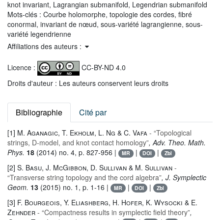
knot invariant, Lagrangian submanifold, Legendrian submanifold
Mots-clés :
Courbe holomorphe, topologie des cordes, fibré
conormal, invariant de nœud, sous-variété lagrangienne, sous-
variété legendrienne
Affiliations des auteurs :
Licence :
CC-BY-ND 4.0
Droits d'auteur : Les auteurs conservent leurs droits
Bibliographie
Cité par
[1]
M. Aganagic, T. Ekholm, L. Ng & C. Vafa
- “Topological
strings, D-model, and knot contact homology”
, Adv. Theo. Math.
Phys.
18
(2014) no. 4, p. 827-956 |
|
|
MR
DOI
Zbl
[2]
S. Basu, J. McGibbon, D. Sullivan & M. Sullivan
-
“Transverse string topology and the cord algebra”
, J. Symplectic
Geom.
13
(2015) no. 1, p. 1-16 |
|
|
MR
DOI
Zbl
[3]
F. Bourgeois, Y. Eliashberg, H. Hofer, K. Wysocki & E.
Zehnder
- “Compactness results in symplectic field theory”
,