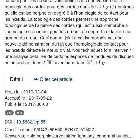
contact pour les nœuds. Nous définissons une version de la
ℝ
3
∪
L
K
topologie des cordes pour des cordes dans
et montrons
0
qu’elle est isomorphe en degré
à l’homologie de contact pour
les nœuds. La topologie des cordes permet une approche
topologique de l’algèbre des cordes (qui est aussi isomorphe à
0
l’homologie de contact pour les nœuds en degré
) et la relie au
groupe du nœud. Ceci donne, joint à cet isomorphisme, une
nouvelle démonstration du fait que l’homologie de contact pour
les nœuds détecte le nœud trivial. Nos techniques font intervenir
une analyse détaillée de certains espaces de modules de disques
T
*
ℝ
3
ℝ
3
∪
L
K
holomorphes dans
avec bord dans
.
Détail
Citer cet article
Reçu le :
2016-02-04
Accepté le :
2017-05-22
Publié le :
2017-06-08
Zbl
MR
DOI :
10.5802/jep.55
Classification :
53D42, 55P50, 57R17, 57M27
Keywords:
Holomorphic curve, string topology, conormal bundle,