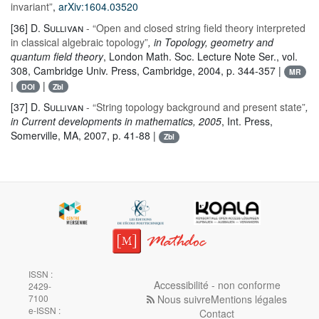
invariant”
,
arXiv:1604.03520
[36]
D. Sullivan
- “Open and closed string field theory interpreted
in classical algebraic topology”
, in Topology, geometry and
quantum field theory
, London Math. Soc. Lecture Note Ser.
, vol.
308
, Cambridge Univ. Press, Cambridge, 2004, p. 344-357 |
MR
|
|
DOI
Zbl
[37]
D. Sullivan
- “String topology background and present state”
,
in Current developments in mathematics, 2005
, Int. Press,
Somerville, MA, 2007, p. 41-88 |
Zbl
ISSN :
Accessibilité - non conforme
2429-
Nous suivre
Mentions légales
7100
e-ISSN :
Contact