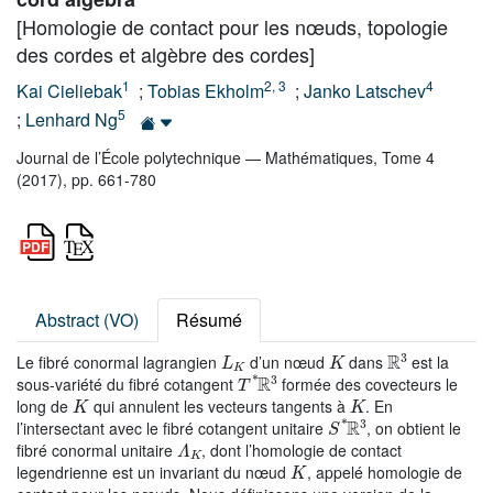
[Homologie de contact pour les nœuds, topologie
des cordes et algèbre des cordes]
1
2
,
3
4
Kai Cieliebak
;
Tobias Ekholm
;
Janko Latschev
5
;
Lenhard Ng
Journal de l’École polytechnique — Mathématiques, Tome 4
(2017), pp. 661-780
Abstract (VO)
Résumé
L
K
K
ℝ
3
Le fibré conormal lagrangien
d’un nœud
dans
est la
T
*
ℝ
3
sous-variété du fibré cotangent
formée des covecteurs le
K
K
long de
qui annulent les vecteurs tangents à
. En
S
*
ℝ
3
l’intersectant avec le fibré cotangent unitaire
, on obtient le
Λ
K
fibré conormal unitaire
, dont l’homologie de contact
K
legendrienne est un invariant du nœud
, appelé homologie de