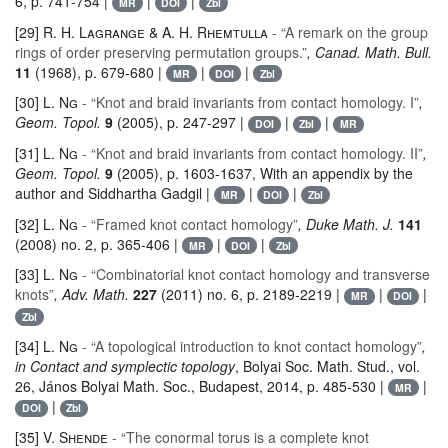
6, p. 741-754 |
|
|
MR
DOI
Zbl
[29]
R. H. Lagrange & A. H. Rhemtulla
- “A remark on the group
rings of order preserving permutation groups.”
, Canad. Math. Bull.
11
(1968), p. 679-680 |
|
|
MR
DOI
Zbl
[30]
L. Ng
- “Knot and braid invariants from contact homology. I”
,
Geom. Topol.
9
(2005), p. 247-297 |
|
|
DOI
Zbl
MR
[31]
L. Ng
- “Knot and braid invariants from contact homology. II”
,
Geom. Topol.
9
(2005), p. 1603-1637, With an appendix by the
author and Siddhartha Gadgil |
|
|
MR
DOI
Zbl
[32]
L. Ng
- “Framed knot contact homology”
, Duke Math. J.
141
(2008) no. 2, p. 365-406 |
|
|
MR
DOI
Zbl
[33]
L. Ng
- “Combinatorial knot contact homology and transverse
knots”
, Adv. Math.
227
(2011) no. 6, p. 2189-2219 |
|
|
MR
DOI
Zbl
[34]
L. Ng
- “A topological introduction to knot contact homology”
,
in Contact and symplectic topology
, Bolyai Soc. Math. Stud.
, vol.
26
, János Bolyai Math. Soc., Budapest, 2014, p. 485-530 |
|
MR
|
DOI
Zbl
[35]
V. Shende
- “The conormal torus is a complete knot