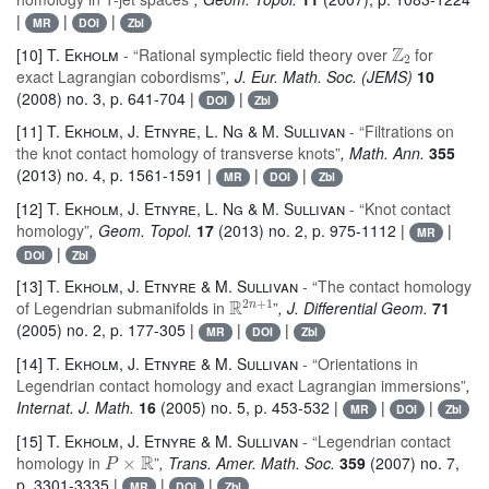
|
|
|
MR
DOI
Zbl
ℤ
2
[10]
T. Ekholm
- “Rational symplectic field theory over
for
exact Lagrangian cobordisms”
, J. Eur. Math. Soc. (JEMS)
10
(2008) no. 3, p. 641-704 |
|
DOI
Zbl
[11]
T. Ekholm, J. Etnyre, L. Ng & M. Sullivan
- “Filtrations on
the knot contact homology of transverse knots”
, Math. Ann.
355
(2013) no. 4, p. 1561-1591 |
|
|
MR
DOI
Zbl
[12]
T. Ekholm, J. Etnyre, L. Ng & M. Sullivan
- “Knot contact
homology”
, Geom. Topol.
17
(2013) no. 2, p. 975-1112 |
|
MR
|
DOI
Zbl
[13]
T. Ekholm, J. Etnyre & M. Sullivan
- “The contact homology
ℝ
2
n
+
1
of Legendrian submanifolds in
”
, J. Differential Geom.
71
(2005) no. 2, p. 177-305 |
|
|
MR
DOI
Zbl
[14]
T. Ekholm, J. Etnyre & M. Sullivan
- “Orientations in
Legendrian contact homology and exact Lagrangian immersions”
,
Internat. J. Math.
16
(2005) no. 5, p. 453-532 |
|
|
MR
DOI
Zbl
[15]
T. Ekholm, J. Etnyre & M. Sullivan
- “Legendrian contact
P
×
ℝ
homology in
”
, Trans. Amer. Math. Soc.
359
(2007) no. 7,
p. 3301-3335 |
|
|
MR
DOI
Zbl