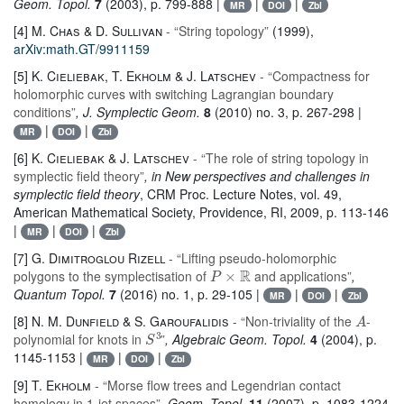
Geom. Topol.
7
(2003), p. 799-888 |
|
|
MR
DOI
Zbl
[4]
M. Chas & D. Sullivan
- “String topology”
(1999),
arXiv:math.GT/9911159
[5]
K. Cieliebak, T. Ekholm & J. Latschev
- “Compactness for
holomorphic curves with switching Lagrangian boundary
conditions”
, J. Symplectic Geom.
8
(2010) no. 3, p. 267-298 |
|
|
MR
DOI
Zbl
[6]
K. Cieliebak & J. Latschev
- “The role of string topology in
symplectic field theory”
, in New perspectives and challenges in
symplectic field theory
, CRM Proc. Lecture Notes
, vol. 49
,
American Mathematical Society, Providence, RI, 2009, p. 113-146
|
|
|
MR
DOI
Zbl
[7]
G. Dimitroglou Rizell
- “Lifting pseudo-holomorphic
P
×
ℝ
polygons to the symplectisation of
and applications”
,
Quantum Topol.
7
(2016) no. 1, p. 29-105 |
|
|
MR
DOI
Zbl
A
[8]
N. M. Dunfield & S. Garoufalidis
- “Non-triviality of the
-
S
3
polynomial for knots in
”
, Algebraic Geom. Topol.
4
(2004), p.
1145-1153 |
|
|
MR
DOI
Zbl
[9]
T. Ekholm
- “Morse flow trees and Legendrian contact
homology in 1-jet spaces”
, Geom. Topol.
11
(2007), p. 1083-1224