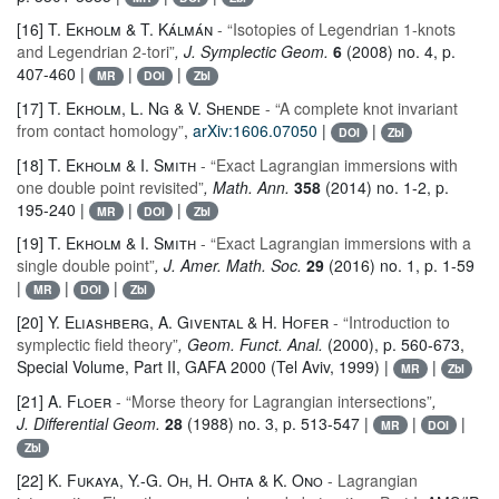
[16]
T. Ekholm & T. Kálmán
- “Isotopies of Legendrian 1-knots
and Legendrian 2-tori”
, J. Symplectic Geom.
6
(2008) no. 4, p.
407-460 |
|
|
MR
DOI
Zbl
[17]
T. Ekholm, L. Ng & V. Shende
- “A complete knot invariant
from contact homology”
,
arXiv:1606.07050
|
|
DOI
Zbl
[18]
T. Ekholm & I. Smith
- “Exact Lagrangian immersions with
one double point revisited”
, Math. Ann.
358
(2014) no. 1-2, p.
195-240 |
|
|
MR
DOI
Zbl
[19]
T. Ekholm & I. Smith
- “Exact Lagrangian immersions with a
single double point”
, J. Amer. Math. Soc.
29
(2016) no. 1, p. 1-59
|
|
|
MR
DOI
Zbl
[20]
Y. Eliashberg, A. Givental & H. Hofer
- “Introduction to
symplectic field theory”
, Geom. Funct. Anal.
(2000), p. 560-673,
Special Volume, Part II, GAFA 2000 (Tel Aviv, 1999) |
|
MR
Zbl
[21]
A. Floer
- “Morse theory for Lagrangian intersections”
,
J. Differential Geom.
28
(1988) no. 3, p. 513-547 |
|
|
MR
DOI
Zbl
[22]
K. Fukaya, Y.-G. Oh, H. Ohta & K. Ono
- Lagrangian