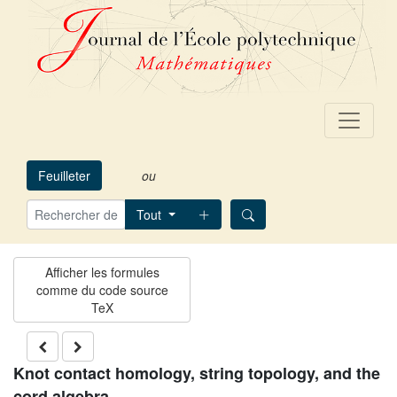
Feuilleter
ou
Tout
Knot contact homology, string topology, and the
cord algebra