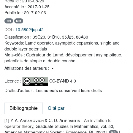
Reçu le :
2016-08-29
Accepté le :
2017-01-25
Publié le :
2017-02-06
Zbl
MR
DOI :
10.5802/jep.42
Classification :
35C20, 31B10, 35J25, 86A60
Keywords:
Lamé operator, asymptotic expansions, single and
double layer potentials
Mots-clés :
Opérateur de Lamé, développement asymptotique,
potentiels de simple et double couche
Affiliations des auteurs :
Licence :
CC-BY-ND 4.0
Droits d'auteur : Les auteurs conservent leurs droits
Bibliographie
Cité par
[1]
Y. A. Abramovich & C. D. Aliprantis
- An invitation to
operator theory
, Graduate Studies in Mathematics
, vol. 50
,
American Mathematical Society, Providence, RI, 2002 |
|
MR