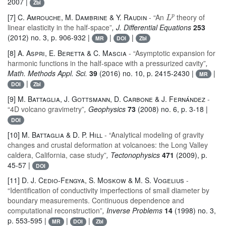
2007 |
Zbl
L
p
[7]
C. Amrouche, M. Dambrine & Y. Raudin
- “An
theory of
linear elasticity in the half-space”
, J. Differential Equations
253
(2012) no. 3, p. 906-932 |
|
|
MR
DOI
Zbl
[8]
A. Aspri, E. Beretta & C. Mascia
- “Asymptotic expansion for
harmonic functions in the half-space with a pressurized cavity”
,
Math. Methods Appl. Sci.
39
(2016) no. 10, p. 2415-2430 |
|
MR
|
DOI
Zbl
[9]
M. Battaglia, J. Gottsmann, D. Carbone & J. Fernández
-
“4D volcano gravimetry”
, Geophysics
73
(2008) no. 6, p. 3-18 |
DOI
[10]
M. Battaglia & D. P. Hill
- “Analytical modeling of gravity
changes and crustal deformation at volcanoes: the Long Valley
caldera, California, case study”
, Tectonophysics
471
(2009), p.
45-57 |
DOI
[11]
D. J. Cedio-Fengya, S. Moskow & M. S. Vogelius
-
“Identification of conductivity imperfections of small diameter by
boundary measurements. Continuous dependence and
computational reconstruction”
, Inverse Problems
14
(1998) no. 3,
p. 553-595 |
|
|
MR
DOI
Zbl