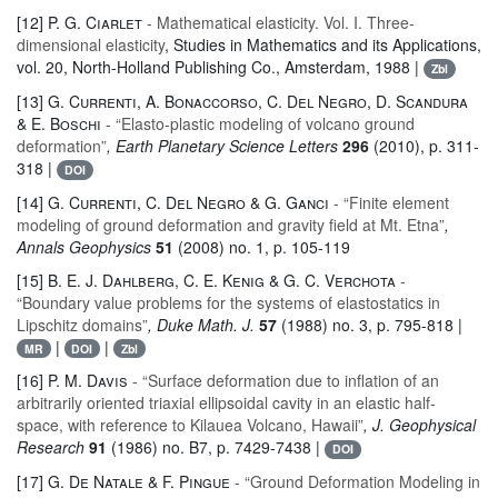
[12]
P. G. Ciarlet
- Mathematical elasticity. Vol. I. Three-
dimensional elasticity
, Studies in Mathematics and its Applications
,
vol. 20
, North-Holland Publishing Co., Amsterdam, 1988 |
Zbl
[13]
G. Currenti, A. Bonaccorso, C. Del Negro, D. Scandura
& E. Boschi
- “Elasto-plastic modeling of volcano ground
deformation”
, Earth Planetary Science Letters
296
(2010), p. 311-
318 |
DOI
[14]
G. Currenti, C. Del Negro & G. Ganci
- “Finite element
modeling of ground deformation and gravity field at Mt. Etna”
,
Annals Geophysics
51
(2008) no. 1, p. 105-119
[15]
B. E. J. Dahlberg, C. E. Kenig & G. C. Verchota
-
“Boundary value problems for the systems of elastostatics in
Lipschitz domains”
, Duke Math. J.
57
(1988) no. 3, p. 795-818 |
|
|
MR
DOI
Zbl
[16]
P. M. Davis
- “Surface deformation due to inflation of an
arbitrarily oriented triaxial ellipsoidal cavity in an elastic half-
space, with reference to Kilauea Volcano, Hawaii”
, J. Geophysical
Research
91
(1986) no. B7, p. 7429-7438 |
DOI
[17]
G. De Natale & F. Pingue
- “Ground Deformation Modeling in