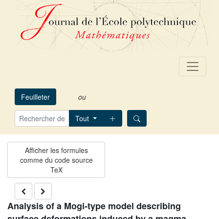
Feuilleter
ou
Tout
Analysis of a Mogi-type model describing
surface deformations induced by a magma