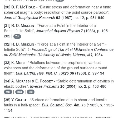
[30]
D. F. McTigue
- “Elastic stress and deformation near a finite
spherical magma body: resolution of the point source paradox”
,
Journal Geophysical Research
92
(1987) no. 12, p. 931-940
[31]
R. D. Mindlin
- “Force at a Point in the Interior of a
SemiInfinite Solid”
, Journal of Applied Physics
7
(1936), p. 195-
202 |
Zbl
[32]
R. D. Mindlin
- “Force at a Point in the Interior of a Semi-
Infinite Solid”
, in Proceedings of The First Midwestern Conference
on Solid Mechanics (University of Illinois, Urbana, Ill.)
, 1954
[33]
K. Mogi
- “Relations between the eruptions of various
volcanoes and the deformation of the ground surfaces around
them”
, Bull. Earthq. Res. Inst. U. Tokyo
36
(1958), p. 99-134
[34]
A. Morassi & E. Rosset
- “Stable determination of cavities in
elastic bodies”
, Inverse Problems
20
(2004) no. 2, p. 453-480 |
|
|
MR
DOI
Zbl
[35]
Y. Okada
- “Surface deformation due to shear and tensile
faults in a half-space”
, Bull. Seismol. Soc. Am.
75
(1985), p. 1135-
1154
[36]
P. Segall
- Earthquake and volcano deformation
, Princeton