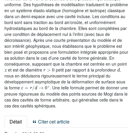
uniforme. Des hypothèses de modélisation traduisent le problème
en un système élasto-statique (homogène et isotrope) classique
dans un demi-espace avec une cavité incluse. Les conditions au
bord sont sans traction au bord air/croûte, et uniformément
hydrostatiques au bord de la chambre. Elles sont complétées par
une condition de déplacement nul à l’infini (avec taux de
décroissance). Après une courte présentation du modèle et de
son intérêt géophysique, nous établissons que le problème est
bien posé et proposons une formulation intégrale appropriée pour
sa solution dans le cas d’une cavité de forme générale. En
conséquence, supposant que la chambre est centrée en un point
z
r
>
0
d
et est de diamètre
petit par rapport à la profondeur
,
nous en déduisons rigoureusement le terme principal du
développement asymptotique de la déformation de surface sous
ε
=
r
/
d
→
0
+
la forme
. Une telle formule permet de donner une
preuve rigoureuse du modèle des points sources de Mogi dans le
cas des cavités de forme arbitraire, qui généralise celle dans le
cas des cavités sphériques.
Détail
Citer cet article