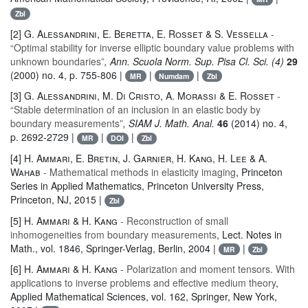
Zbl
[2]
G. Alessandrini, E. Beretta, E. Rosset & S. Vessella
-
“Optimal stability for inverse elliptic boundary value problems with
unknown boundaries”
, Ann. Scuola Norm. Sup. Pisa Cl. Sci. (4)
29
(2000) no. 4, p. 755-806 |
|
|
MR
Numdam
Zbl
[3]
G. Alessandrini, M. Di Cristo, A. Morassi & E. Rosset
-
“Stable determination of an inclusion in an elastic body by
boundary measurements”
, SIAM J. Math. Anal.
46
(2014) no. 4,
p. 2692-2729 |
|
|
MR
DOI
Zbl
[4]
H. Ammari, E. Bretin, J. Garnier, H. Kang, H. Lee & A.
Wahab
- Mathematical methods in elasticity imaging
, Princeton
Series in Applied Mathematics
, Princeton University Press,
Princeton, NJ, 2015 |
Zbl
[5]
H. Ammari & H. Kang
- Reconstruction of small
inhomogeneities from boundary measurements
, Lect. Notes in
Math.
, vol. 1846
, Springer-Verlag, Berlin, 2004 |
|
MR
Zbl
[6]
H. Ammari & H. Kang
- Polarization and moment tensors. With
applications to inverse problems and effective medium theory
,
Applied Mathematical Sciences
, vol. 162
, Springer, New York,