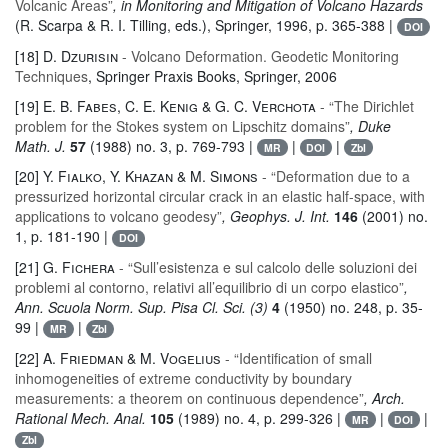
Volcanic Areas”
, in Monitoring and Mitigation of Volcano Hazards
(R. Scarpa & R. I. Tilling, eds.), Springer, 1996, p. 365-388 |
DOI
[18]
D. Dzurisin
- Volcano Deformation. Geodetic Monitoring
Techniques
, Springer Praxis Books
, Springer, 2006
[19]
E. B. Fabes, C. E. Kenig & G. C. Verchota
- “The Dirichlet
problem for the Stokes system on Lipschitz domains”
, Duke
Math. J.
57
(1988) no. 3, p. 769-793 |
|
|
MR
DOI
Zbl
[20]
Y. Fialko, Y. Khazan & M. Simons
- “Deformation due to a
pressurized horizontal circular crack in an elastic half-space, with
applications to volcano geodesy”
, Geophys. J. Int.
146
(2001) no.
1, p. 181-190 |
DOI
[21]
G. Fichera
- “Sull’esistenza e sul calcolo delle soluzioni dei
problemi al contorno, relativi all’equilibrio di un corpo elastico”
,
Ann. Scuola Norm. Sup. Pisa Cl. Sci. (3)
4
(1950) no. 248, p. 35-
99 |
|
MR
Zbl
[22]
A. Friedman & M. Vogelius
- “Identification of small
inhomogeneities of extreme conductivity by boundary
measurements: a theorem on continuous dependence”
, Arch.
Rational Mech. Anal.
105
(1989) no. 4, p. 299-326 |
|
|
MR
DOI
Zbl