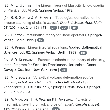
[23]
M. E. Gurtin
- The Linear Theory of Elasticity, Encyclopedia
of Physics, Vol. VI a/2
, Springer-Verlag, 1972
[24]
B. B. Guzina & M. Bonnet
- “Topological derivative for the
inverse scattering of elastic waves”
, Quart. J. Mech. Appl. Math.
57
(2004) no. 2, p. 161-179 |
|
|
MR
DOI
Zbl
[25]
T. Kato
- Perturbation theory for linear operators
, Springer-
Verlag, Berlin, 1995 |
Zbl
[26]
R. Kress
- Linear integral equations
, Applied Mathematical
Sciences
, vol. 82
, Springer-Verlag, Berlin, 1989 |
MR
[27]
V. D. Kupradze
- Potential methods in the theory of elasticity
,
Israel Program for Scientific Translations, Jerusalem; Daniel
Davey & Co., Inc., New York, 1965 |
Zbl
[28]
M. Lisowski
- “Analytical volcano deformation source
models”
, in Volcano Deformation. Geodetic Monitoring
Techniques
(D. Dzurisin, ed.)
, Springer Praxis Books
, Springer,
2006, p. 279-304
[29]
A. Manconi, T. R. Walter & F. Amelung
- “Effects of
mechanical layering on volcano deformation”
, Geophys. J. Int.
170
(2007) no. 2, p. 952-958 |
DOI