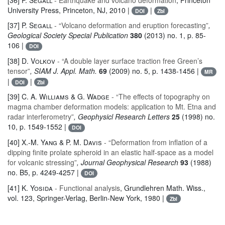
University Press, Princeton, NJ, 2010 |
|
DOI
Zbl
[37]
P. Segall
- “Volcano deformation and eruption forecasting”
,
Geological Society Special Publication
380
(2013) no. 1, p. 85-
106 |
DOI
[38]
D. Volkov
- “A double layer surface traction free Green’s
tensor”
, SIAM J. Appl. Math.
69
(2009) no. 5, p. 1438-1456 |
MR
|
|
DOI
Zbl
[39]
C. A. Williams & G. Wadge
- “The effects of topography on
magma chamber deformation models: application to Mt. Etna and
radar interferometry”
, Geophysicl Research Letters
25
(1998) no.
10, p. 1549-1552 |
DOI
[40]
X.-M. Yang & P. M. Davis
- “Deformation from inflation of a
dipping finite prolate spheroid in an elastic half-space as a model
for volcanic stressing”
, Journal Geophysical Research
93
(1988)
no. B5, p. 4249-4257 |
DOI
[41]
K. Yosida
- Functional analysis
, Grundlehren Math. Wiss.
,
vol. 123
, Springer-Verlag, Berlin-New York, 1980 |
Zbl