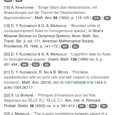
[18]
A. Khintchine
- “Einige Sätze über Kettenbrüche, mit
Anwendungen auf die Theorie der Diophantischen
Approximationen”
, Math. Ann.
92
(1924), p. 115-125 |
|
DOI
Zbl
[19]
D. Y. Kleinbock & G. A. Margulis
- “Bounded orbits of
nonquasiunipotent flows on homogeneous spaces”
, in Sinaĭ’s
Moscow Seminar on Dynamical Systems
, Amer. Math. Soc.
Transl. Ser. 2
, vol. 171
, American Mathematical Society,
Providence, RI, 1996, p. 141-172 |
|
MR
Zbl
[20]
D. Y. Kleinbock & G. A. Margulis
- “Logarithm laws for flows
on homogeneous spaces”
, Invent. Math.
138
(1999) no. 3, p.
451-494 |
|
|
MR
DOI
Zbl
[21]
D. Y. Kleinbock, R. Shi & B. Weiss
- “Pointwise
equidistribution with an error rate and with respect to unbounded
functions”
, Math. Ann.
(2016),
doi:10.1007/s00208-016-1404-3
,
arXiv:1505.06717
[22]
S. Le Borgne
- “Principes d’invariance pour les flots
SL
(
d
,
ℝ
)
/
SL
(
d
,
ℤ
)
diagonaux sur
”
, Ann. Inst. H. Poincaré
Probab. Statist.
38
(2002) no. 4, p. 581-612 |
|
|
MR
DOI
Zbl
n
[23]
J. Marklof
- “The
-point correlations between values of a