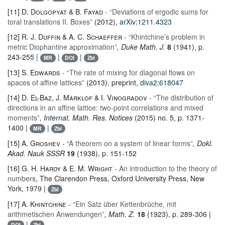
[11]
D. Dolgopyat & B. Fayad
- “Deviations of ergodic sums for
toral translations II. Boxes”
(2012),
arXiv:1211.4323
[12]
R. J. Duffin & A. C. Schaeffer
- “Khintchine’s problem in
metric Diophantine approximation”
, Duke Math. J.
8
(1941), p.
243-255 |
|
|
MR
DOI
Zbl
[13]
S. Edwards
- “The rate of mixing for diagonal flows on
spaces of affine lattices”
(2013), preprint,
diva2:618047
[14]
D. El-Baz, J. Marklof & I. Vinogradov
- “The distribution of
directions in an affine lattice: two-point correlations and mixed
moments”
, Internat. Math. Res. Notices
(2015) no. 5, p. 1371-
1400 |
|
MR
Zbl
[15]
A. Groshev
- “A theorem on a system of linear forms”
, Dokl.
Akad. Nauk SSSR
19
(1938), p. 151-152
[16]
G. H. Hardy & E. M. Wright
- An introduction to the theory of
numbers
, The Clarendon Press, Oxford University Press, New
York, 1979 |
Zbl
[17]
A. Khintchine
- “Ein Satz über Kettenbrüche, mit
arithmetischen Anwendungen”
, Math. Z.
18
(1923), p. 289-306 |
|
DOI
Zbl