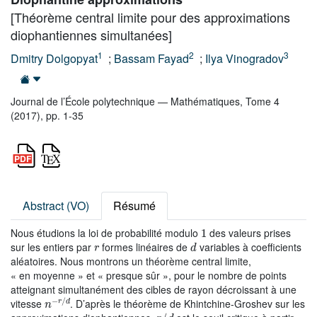
[Théorème central limite pour des approximations
diophantiennes simultanées]
1
2
3
Dmitry Dolgopyat
;
Bassam Fayad
;
Ilya Vinogradov
Journal de l’École polytechnique — Mathématiques, Tome 4
(2017), pp. 1-35
Abstract (VO)
Résumé
1
Nous étudions la loi de probabilité modulo
des valeurs prises
r
d
sur les entiers par
formes linéaires de
variables à coefficients
aléatoires. Nous montrons un théorème central limite,
« en moyenne » et « presque sûr », pour le nombre de points
atteignant simultanément des cibles de rayon décroissant à une
n
-
r
/
d
vitesse
. D’après le théorème de Khintchine-Groshev sur les
r
/
d