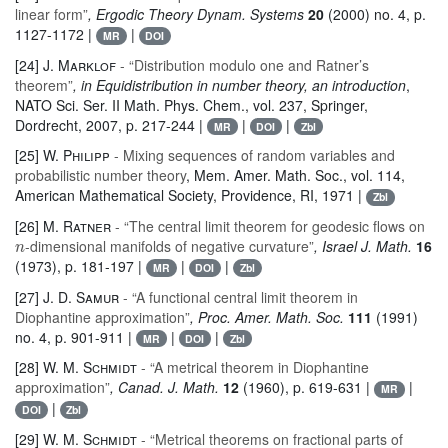
linear form”
, Ergodic Theory Dynam. Systems
20
(2000) no. 4, p.
1127-1172 |
|
MR
DOI
[24]
J. Marklof
- “Distribution modulo one and Ratner’s
theorem”
, in Equidistribution in number theory, an introduction
,
NATO Sci. Ser. II Math. Phys. Chem.
, vol. 237
, Springer,
Dordrecht, 2007, p. 217-244 |
|
|
MR
DOI
Zbl
[25]
W. Philipp
- Mixing sequences of random variables and
probabilistic number theory
, Mem. Amer. Math. Soc.
, vol. 114
,
American Mathematical Society, Providence, RI, 1971 |
Zbl
[26]
M. Ratner
- “The central limit theorem for geodesic flows on
n
-dimensional manifolds of negative curvature”
, Israel J. Math.
16
(1973), p. 181-197 |
|
|
MR
DOI
Zbl
[27]
J. D. Samur
- “A functional central limit theorem in
Diophantine approximation”
, Proc. Amer. Math. Soc.
111
(1991)
no. 4, p. 901-911 |
|
|
MR
DOI
Zbl
[28]
W. M. Schmidt
- “A metrical theorem in Diophantine
approximation”
, Canad. J. Math.
12
(1960), p. 619-631 |
|
MR
|
DOI
Zbl
[29]
W. M. Schmidt
- “Metrical theorems on fractional parts of