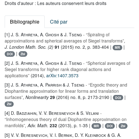
Droits d'auteur : Les auteurs conservent leurs droits
Bibliographie
Cité par
[1]
J. S. Athreya, A. Ghosh & J. Tseng
- “Spiraling of
approximations and spherical averages of Siegel transforms”
,
J. London Math. Soc. (2)
91
(2015) no. 2, p. 383-404 |
|
MR
|
DOI
Zbl
[2]
J. S. Athreya, A. Ghosh & J. Tseng
- “Spherical averages of
Siegel transforms for higher rank diagonal actions and
applications”
(2014),
arXiv:1407.3573
[3]
J. S. Athreya, A. Parrish & J. Tseng
- “Ergodic theory and
Diophantine approximation for linear forms and translation
surfaces”
, Nonlinearity
29
(2016) no. 8, p. 2173-2190 |
|
DOI
Zbl
[4]
D. Badziahin, V. V. Beresnevich & S. Velani
-
“Inhomogeneous theory of dual Diophantine approximation on
manifolds”
, Adv. Math.
232
(2013), p. 1-35 |
|
|
MR
DOI
Zbl
[5]
V. V. Beresnevich, V. I. Bernik, D. Y. Kleinbock & G. A.