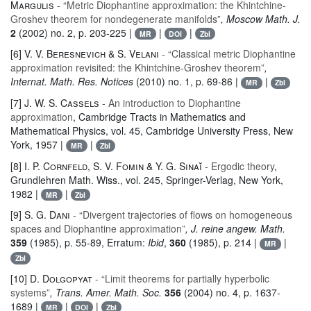
Margulis
- “Metric Diophantine approximation: the Khintchine-
Groshev theorem for nondegenerate manifolds”
, Moscow Math. J.
2
(2002) no. 2, p. 203-225 |
|
|
MR
DOI
Zbl
[6]
V. V. Beresnevich & S. Velani
- “Classical metric Diophantine
approximation revisited: the Khintchine-Groshev theorem”
,
Internat. Math. Res. Notices
(2010) no. 1, p. 69-86 |
|
MR
Zbl
[7]
J. W. S. Cassels
- An introduction to Diophantine
approximation
, Cambridge Tracts in Mathematics and
Mathematical Physics
, vol. 45
, Cambridge University Press, New
York, 1957 |
|
MR
Zbl
[8]
I. P. Cornfeld, S. V. Fomin & Y. G. Sinaĭ
- Ergodic theory
,
Grundlehren Math. Wiss.
, vol. 245
, Springer-Verlag, New York,
1982 |
|
MR
Zbl
[9]
S. G. Dani
- “Divergent trajectories of flows on homogeneous
spaces and Diophantine approximation”
, J. reine angew. Math.
359
(1985), p. 55-89, Erratum:
Ibid
,
360
(1985), p. 214 |
|
MR
Zbl
[10]
D. Dolgopyat
- “Limit theorems for partially hyperbolic
systems”
, Trans. Amer. Math. Soc.
356
(2004) no. 4, p. 1637-
1689 |
|
|
MR
DOI
Zbl