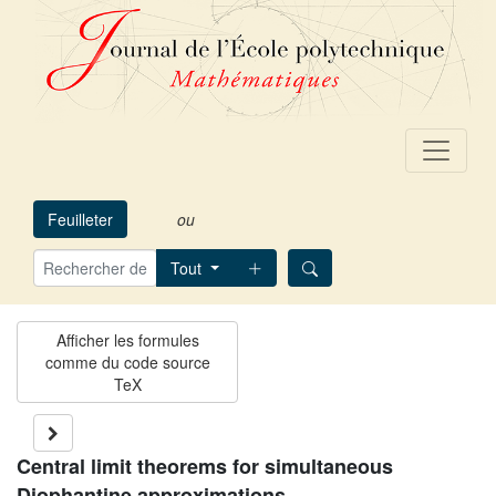
Feuilleter
ou
Tout
Central limit theorems for simultaneous
Diophantine approximations