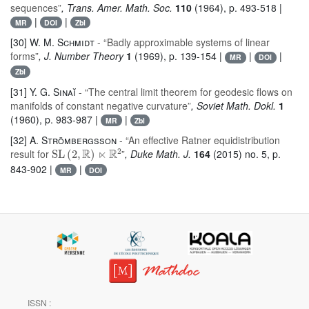
sequences”
, Trans. Amer. Math. Soc.
110
(1964), p. 493-518 |
|
|
MR
DOI
Zbl
[30]
W. M. Schmidt
- “Badly approximable systems of linear
forms”
, J. Number Theory
1
(1969), p. 139-154 |
|
|
MR
DOI
Zbl
[31]
Y. G. Sinaĭ
- “The central limit theorem for geodesic flows on
manifolds of constant negative curvature”
, Soviet Math. Dokl.
1
(1960), p. 983-987 |
|
MR
Zbl
[32]
A. Strömbergsson
- “An effective Ratner equidistribution
SL
(
2
,
ℝ
)
⋉
ℝ
2
result for
”
, Duke Math. J.
164
(2015) no. 5, p.
843-902 |
|
MR
DOI
ISSN :