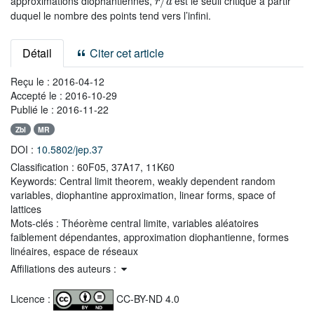
approximations diophantiennes,
est le seuil critique à partir
duquel le nombre des points tend vers l’infini.
Détail
Citer cet article
Reçu le :
2016-04-12
Accepté le :
2016-10-29
Publié le :
2016-11-22
Zbl
MR
DOI :
10.5802/jep.37
Classification :
60F05, 37A17, 11K60
Keywords:
Central limit theorem, weakly dependent random
variables, diophantine approximation, linear forms, space of
lattices
Mots-clés :
Théorème central limite, variables aléatoires
faiblement dépendantes, approximation diophantienne, formes
linéaires, espace de réseaux
Affiliations des auteurs :
Licence :
CC-BY-ND 4.0