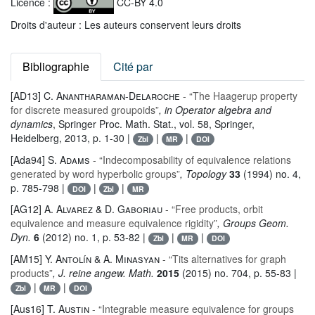
Licence :
CC-BY 4.0
Droits d'auteur : Les auteurs conservent leurs droits
Bibliographie
Cité par
[AD13]
C. Anantharaman-Delaroche
- “The Haagerup property
for discrete measured groupoids”
, in Operator algebra and
dynamics
, Springer Proc. Math. Stat.
, vol. 58
, Springer,
Heidelberg, 2013, p. 1-30 |
|
|
Zbl
MR
DOI
[Ada94]
S. Adams
- “Indecomposability of equivalence relations
generated by word hyperbolic groups”
, Topology
33
(1994) no. 4,
p. 785-798 |
|
|
DOI
Zbl
MR
[AG12]
A. Alvarez & D. Gaboriau
- “Free products, orbit
equivalence and measure equivalence rigidity”
, Groups Geom.
Dyn.
6
(2012) no. 1, p. 53-82 |
|
|
Zbl
MR
DOI
[AM15]
Y. Antolín & A. Minasyan
- “Tits alternatives for graph
products”
, J. reine angew. Math.
2015
(2015) no. 704, p. 55-83 |
|
|
Zbl
MR
DOI
[Aus16]
T. Austin
- “Integrable measure equivalence for groups