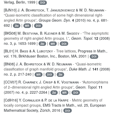
Verlag, Berlin, 1999 |
DOI
[BJN10]
J. A. Behrstock, T. Januszkiewicz & W. D. Neumann
-
“Quasi-isometric classification of some high dimensional right-
angled Artin groups”
, Groups Geom. Dyn.
4
(2010) no. 4, p. 681-
692 |
|
|
Zbl
MR
DOI
[BKS08]
M. Bestvina, B. Kleiner & M. Sageev
- “The asymptotic
geometry of right-angled Artin groups. I.”
, Geom. Topol.
12
(2008)
no. 3, p. 1653-1699 |
|
|
Zbl
MR
DOI
[BL01]
H. Bass & A. Lubotzky
- Tree lattices
, Progress in Math.
,
vol. 176
, Birkhäuser Boston, Inc., Boston, MA, 2001 |
DOI
[BN08]
J. A. Behrstock & W. D. Neumann
- “Quasi-isometric
classification of graph manifold groups”
, Duke Math. J.
141
(2008)
no. 2, p. 217-240 |
|
|
MR
DOI
Zbl
[CCV07]
R. Charney, J. Crisp & K. Vogtmann
- “Automorphisms
of 2–dimensional right-angled Artin groups”
, Geom. Topol.
11
(2007) no. 4, p. 2227-2264 |
|
|
Zbl
MR
DOI
[CdlH16]
Y. Cornulier & P. de la Harpe
- Metric geometry of
locally compact groups
, EMS Tracts in Math.
, vol. 25
, European
Mathematical Society, Zürich, 2016 |
DOI