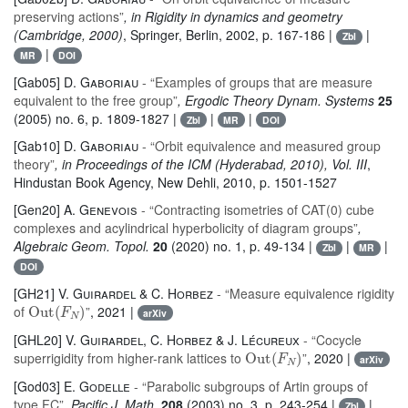
preserving actions”
, in Rigidity in dynamics and geometry
(Cambridge, 2000)
, Springer, Berlin, 2002, p. 167-186 |
|
Zbl
|
MR
DOI
[Gab05]
D. Gaboriau
- “Examples of groups that are measure
equivalent to the free group”
, Ergodic Theory Dynam. Systems
25
(2005) no. 6, p. 1809-1827 |
|
|
Zbl
MR
DOI
[Gab10]
D. Gaboriau
- “Orbit equivalence and measured group
theory”
, in Proceedings of the ICM (Hyderabad, 2010), Vol. III
,
Hindustan Book Agency, New Dehli, 2010, p. 1501-1527
[Gen20]
A. Genevois
- “Contracting isometries of CAT(0) cube
complexes and acylindrical hyperbolicity of diagram groups”
,
Algebraic Geom. Topol.
20
(2020) no. 1, p. 49-134 |
|
|
Zbl
MR
DOI
[GH21]
V. Guirardel & C. Horbez
- “Measure equivalence rigidity
Out
(
F
N
)
of
”
, 2021 |
arXiv
[GHL20]
V. Guirardel, C. Horbez & J. Lécureux
- “Cocycle
Out
(
F
N
)
superrigidity from higher-rank lattices to
”
, 2020 |
arXiv
[God03]
E. Godelle
- “Parabolic subgroups of Artin groups of
type FC”
, Pacific J. Math.
208
(2003) no. 3, p. 243-254 |
|
Zbl