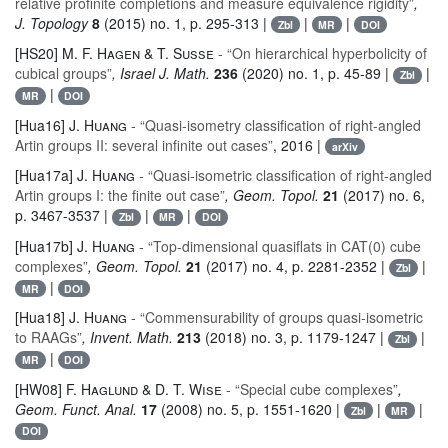
relative profinite completions and measure equivalence rigidity”
,
J. Topology
8
(2015) no. 1, p. 295-313 |
|
|
Zbl
MR
DOI
[HS20]
M. F. Hagen & T. Susse
- “On hierarchical hyperbolicity of
cubical groups”
, Israel J. Math.
236
(2020) no. 1, p. 45-89 |
|
Zbl
|
MR
DOI
[Hua16]
J. Huang
- “Quasi-isometry classification of right-angled
Artin groups II: several infinite out cases”
, 2016 |
arXiv
[Hua17a]
J. Huang
- “Quasi-isometric classification of right-angled
Artin groups I: the finite out case”
, Geom. Topol.
21
(2017) no. 6,
p. 3467-3537 |
|
|
Zbl
MR
DOI
[Hua17b]
J. Huang
- “Top-dimensional quasiflats in CAT(0) cube
complexes”
, Geom. Topol.
21
(2017) no. 4, p. 2281-2352 |
|
Zbl
|
MR
DOI
[Hua18]
J. Huang
- “Commensurability of groups quasi-isometric
to RAAGs”
, Invent. Math.
213
(2018) no. 3, p. 1179-1247 |
|
Zbl
|
MR
DOI
[HW08]
F. Haglund & D. T. Wise
- “Special cube complexes”
,
Geom. Funct. Anal.
17
(2008) no. 5, p. 1551-1620 |
|
|
Zbl
MR
DOI