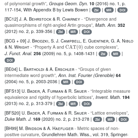
of polynomial growth”
, Groups Geom. Dyn.
10
(2016) no. 1, p.
117-154, With Appendix B by Lewis Bowen |
|
|
Zbl
MR
DOI
[BC12]
J. A. Behrstock & R. Charney
- “Divergence and
quasimorphisms of right-angled Artin groups”
, Math. Ann.
352
(2012) no. 2, p. 339-356 |
|
|
Zbl
MR
DOI
[BCG + 09]
J. Brodzki, S. J. Campbell, E. Guentner, G. A. Niblo
CAT
(
0
)
& N. Wright
- “Property A and
cube complexes”
,
J. Funct. Anal.
256
(2009) no. 5, p. 1408-1431 |
|
|
Zbl
MR
DOI
[BE04]
L. Bartholdi & A. Erschler
- “Groups of given
intermediate word growth”
, Ann. Inst. Fourier (Grenoble)
64
(2004) no. 5, p. 2003-2036 |
|
MR
DOI
[BFS13]
U. Bader, A. Furman & R. Sauer
- “Integrable measure
equivalence and rigidity of hyperbolic lattices”
, Invent. Math.
194
(2013) no. 2, p. 313-379 |
|
|
Zbl
MR
DOI
[BFS20]
U. Bader, A. Furman & R. Sauer
- “Lattice envelopes”
,
Duke Math. J.
169
(2020) no. 2, p. 213-278 |
|
|
Zbl
MR
DOI
[BH99]
M. Bridson & A. Haefliger
- Metric spaces of non-
positive curvature
, Grundlehren Math. Wiss.
, vol. 319
, Springer-