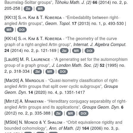
Baumslag-Solitar groups”
, Tôhoku Math. J. (2)
66
(2014) no. 2, p.
205-258 |
|
Zbl
MR
[KK13]
S.-h. Kim & T. Koberda
- “Embedability between right-
angled Artin groups”
, Geom. Topol.
17
(2013) no. 1, p. 493-530 |
|
MR
DOI
[KK14]
S.-h. Kim & T. Koberda
- “The geometry of the curve
graph of a right-angled Artin group”
, Internat. J. Algebra Comput.
24
(2014) no. 2, p. 121-169 |
|
|
Zbl
MR
DOI
[Lau95]
M. R. Laurence
- “A generating set for the automorphism
group of a graph group”
, J. London Math. Soc. (2)
52
(1995) no.
2, p. 318-334 |
|
|
Zbl
MR
DOI
[Mar20]
A. Margolis
- “Quasi-isometry classification of right-
angled Artin groups that split over cyclic subgroups”
, Groups
Geom. Dyn.
14
(2020) no. 4, p. 1351-1417
[Min12]
A. Minasyan
- “Hereditary conjugacy separability of right-
angled Artin groups and its applications”
, Groups Geom. Dyn.
6
(2012) no. 2, p. 335-388 |
|
|
Zbl
MR
DOI
[MS06]
N. Monod & Y. Shalom
- “Orbit equivalence rigidity and
bounded cohomology”
, Ann. of Math. (2)
164
(2006) no. 3, p.