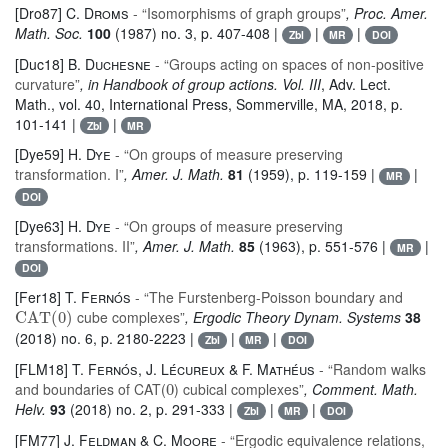
[Dro87]
C. Droms
- “Isomorphisms of graph groups”
, Proc. Amer.
Math. Soc.
100
(1987) no. 3, p. 407-408 |
|
|
Zbl
MR
DOI
[Duc18]
B. Duchesne
- “Groups acting on spaces of non-positive
curvature”
, in Handbook of group actions. Vol. III
, Adv. Lect.
Math.
, vol. 40
, International Press, Sommerville, MA, 2018, p.
101-141 |
|
Zbl
MR
[Dye59]
H. Dye
- “On groups of measure preserving
transformation. I”
, Amer. J. Math.
81
(1959), p. 119-159 |
|
MR
DOI
[Dye63]
H. Dye
- “On groups of measure preserving
transformations. II”
, Amer. J. Math.
85
(1963), p. 551-576 |
|
MR
DOI
[Fer18]
T. Fernós
- “The Furstenberg-Poisson boundary and
CAT
(
0
)
cube complexes”
, Ergodic Theory Dynam. Systems
38
(2018) no. 6, p. 2180-2223 |
|
|
Zbl
MR
DOI
[FLM18]
T. Fernós, J. Lécureux & F. Mathéus
- “Random walks
0
and boundaries of CAT(
) cubical complexes”
, Comment. Math.
Helv.
93
(2018) no. 2, p. 291-333 |
|
|
Zbl
MR
DOI
[FM77]
J. Feldman & C. Moore
- “Ergodic equivalence relations,