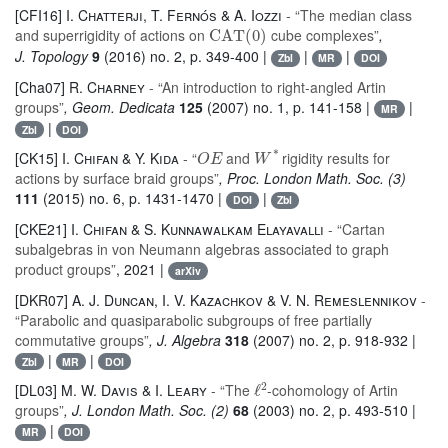
[CFI16]
I. Chatterji, T. Fernós & A. Iozzi
- “The median class
CAT
(
0
)
and superrigidity of actions on
cube complexes”
,
J. Topology
9
(2016) no. 2, p. 349-400 |
|
|
Zbl
MR
DOI
[Cha07]
R. Charney
- “An introduction to right-angled Artin
groups”
, Geom. Dedicata
125
(2007) no. 1, p. 141-158 |
|
MR
|
Zbl
DOI
O
E
W
*
[CK15]
I. Chifan & Y. Kida
- “
and
rigidity results for
actions by surface braid groups”
, Proc. London Math. Soc. (3)
111
(2015) no. 6, p. 1431-1470 |
|
DOI
Zbl
[CKE21]
I. Chifan & S. Kunnawalkam Elayavalli
- “Cartan
subalgebras in von Neumann algebras associated to graph
product groups”
, 2021 |
arXiv
[DKR07]
A. J. Duncan, I. V. Kazachkov & V. N. Remeslennikov
-
“Parabolic and quasiparabolic subgroups of free partially
commutative groups”
, J. Algebra
318
(2007) no. 2, p. 918-932 |
|
|
Zbl
MR
DOI
ℓ
2
[DL03]
M. W. Davis & I. Leary
- “The
-cohomology of Artin
groups”
, J. London Math. Soc. (2)
68
(2003) no. 2, p. 493-510 |
|
MR
DOI