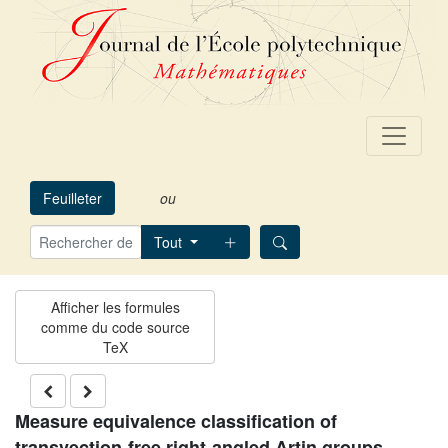
Feuilleter
ou
Tout
Measure equivalence classification of
transvection-free right-angled Artin groups