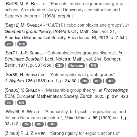
[Rol98]
M. A. Roller
- “Poc sets, median algebras and group
actions. An extended study of Dunwoody’s construction and
Sageev’s theorem”
(1998), preprint
CAT
(
0
)
[Sag12]
M. Sageev
- “
cube complexes and groups”
, in
Geometric group theory
, IAS/Park City Math. Ser.
, vol. 21
,
American Mathematical Society, Providence, RI, 2012, p. 7-54 |
|
Zbl
DOI
[Ser71]
J.-P. Serre
- “Cohomologie des groupes discrets”
, in
Séminaire Bourbaki
, Lect. Notes in Math.
, vol. 244
, Springer,
Berlin, 1971, p. 337-350 |
|
|
Zbl
Numdam
MR
[Ser89]
H. Servatius
- “Automorphisms of graph groups”
,
J. Algebra
126
(1989) no. 1, p. 34-60 |
|
|
Zbl
MR
DOI
[Sha05]
Y. Shalom
- “Measurable group theory”
, in Proceedings
ECM
, European Mathematical Society, Zürich, 2005, p. 391-423 |
|
Zbl
MR
[Why99]
K. Whyte
- “Amenability, bi-Lipschitz equivalence, and
the von Neumann conjecture”
, Duke Math. J.
99
(1999) no. 1, p.
93-112 |
|
|
Zbl
MR
DOI
[Zim80]
R. J. Zimmer
- “Strong rigidity for ergodic actions of