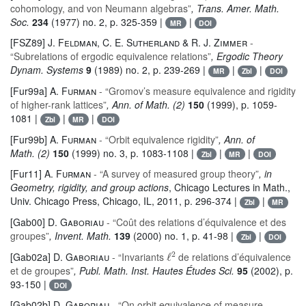
cohomology, and von Neumann algebras”
, Trans. Amer. Math.
Soc.
234
(1977) no. 2, p. 325-359 |
|
MR
DOI
[FSZ89]
J. Feldman, C. E. Sutherland & R. J. Zimmer
-
“Subrelations of ergodic equivalence relations”
, Ergodic Theory
Dynam. Systems
9
(1989) no. 2, p. 239-269 |
|
|
MR
Zbl
DOI
[Fur99a]
A. Furman
- “Gromov’s measure equivalence and rigidity
of higher-rank lattices”
, Ann. of Math. (2)
150
(1999), p. 1059-
1081 |
|
|
Zbl
MR
DOI
[Fur99b]
A. Furman
- “Orbit equivalence rigidity”
, Ann. of
Math. (2)
150
(1999) no. 3, p. 1083-1108 |
|
|
Zbl
MR
DOI
[Fur11]
A. Furman
- “A survey of measured group theory”
, in
Geometry, rigidity, and group actions
, Chicago Lectures in Math.
,
Univ. Chicago Press, Chicago, IL, 2011, p. 296-374 |
|
Zbl
MR
[Gab00]
D. Gaboriau
- “Coût des relations d’équivalence et des
groupes”
, Invent. Math.
139
(2000) no. 1, p. 41-98 |
|
Zbl
DOI
ℓ
2
[Gab02a]
D. Gaboriau
- “Invariants
de relations d’équivalence
et de groupes”
, Publ. Math. Inst. Hautes Études Sci.
95
(2002), p.
93-150 |
DOI
[Gab02b]
D. Gaboriau
- “On orbit equivalence of measure