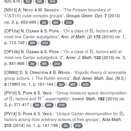
825-878 |
|
|
Zbl
MR
DOI
[NS13]
A. Nevo & M. Sageev
- “The Poisson boundary of
CAT
(
0
)
cube complex groups”
, Groups Geom. Dyn.
7
(2013)
no. 3, p. 653-695 |
|
|
Zbl
MR
DOI
II
1
[OP10a]
N. Ozawa & S. Popa
- “On a class of
factors with at
most one Cartan subalgebra”
, Ann. of Math. (2)
172
(2010) no. 1,
p. 713-749 |
|
MR
DOI
II
1
[OP10b]
N. Ozawa & S. Popa
- “On a class of
factors with at
most one Cartan subalgebra, II”
, Amer. J. Math.
132
(2010) no. 3,
p. 841-866 |
|
|
Zbl
MR
DOI
[OW80]
D. S. Ornstein & B. Weiss
- “Ergodic theory of amenable
group actions. I. The Rohlin lemma”
, Bull. Amer. Math. Soc. (N.S.)
2
(1980) no. 1, p. 161-164 |
|
|
Zbl
MR
DOI
[PV10]
S. Popa & S. Vaes
- “Group measure space decomposition
II
1
W
*
of
factors and
-superrigidity”
, Invent. Math.
182
(2010) no.
2, p. 371-417 |
|
|
Zbl
MR
DOI
II
1
[PV14]
S. Popa & S. Vaes
- “Unique Cartan decomposition for
factors arising from arbitrary actions of free groups”
, Acta Math.
212
(2014) no. 1, p. 141-198 |
|
Zbl
DOI