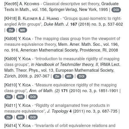
[Kec95]
A. Kechris
- Classical descriptive set theory
, Graduate
Texts in Math.
, vol. 156
, Springer-Verlag, New York, 1995 |
DOI
[KH18]
B. Kleiner & J. Huang
- “Groups quasi-isometric to right-
angled Artin groups”
, Duke Math. J.
167
(2018) no. 3, p. 537-602
|
|
Zbl
MR
[Kid08]
Y. Kida
- The mapping class group from the viewpoint of
measure equivalence theory
, Mem. Amer. Math. Soc.
, vol. 196,
no. 916
, American Mathematical Society, Providence, RI, 2008
[Kid09]
Y. Kida
- “Introduction to measurable rigidity of mapping
class groups”
, in Handbook of Teichmüller theory, II
, IRMA Lect.
Math. Theor. Phys.
, vol. 13
, European Mathematical Society,
Zürich, 2009, p. 297-367 |
|
|
Zbl
MR
DOI
[Kid10]
Y. Kida
- “Measure equivalence rigidity of the mapping
class group”
, Ann. of Math. (2)
171
(2010) no. 3, p. 1851-1901 |
|
|
Zbl
MR
DOI
[Kid11]
Y. Kida
- “Rigidity of amalgamated free products in
measure equivalence”
, J. Topology
4
(2011) no. 3, p. 687-735 |
|
|
Zbl
MR
DOI
[Kid14]
Y. Kida
- “Invariants of orbit equivalence relations and