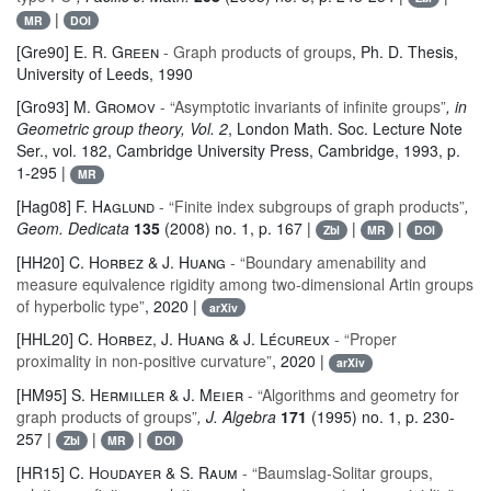
|
MR
DOI
[Gre90]
E. R. Green
- Graph products of groups
, Ph. D. Thesis,
University of Leeds, 1990
[Gro93]
M. Gromov
- “Asymptotic invariants of infinite groups”
, in
Geometric group theory, Vol. 2
, London Math. Soc. Lecture Note
Ser.
, vol. 182
, Cambridge University Press, Cambridge, 1993, p.
1-295 |
MR
[Hag08]
F. Haglund
- “Finite index subgroups of graph products”
,
Geom. Dedicata
135
(2008) no. 1, p. 167 |
|
|
Zbl
MR
DOI
[HH20]
C. Horbez & J. Huang
- “Boundary amenability and
measure equivalence rigidity among two-dimensional Artin groups
of hyperbolic type”
, 2020 |
arXiv
[HHL20]
C. Horbez, J. Huang & J. Lécureux
- “Proper
proximality in non-positive curvature”
, 2020 |
arXiv
[HM95]
S. Hermiller & J. Meier
- “Algorithms and geometry for
graph products of groups”
, J. Algebra
171
(1995) no. 1, p. 230-
257 |
|
|
Zbl
MR
DOI
[HR15]
C. Houdayer & S. Raum
- “Baumslag-Solitar groups,