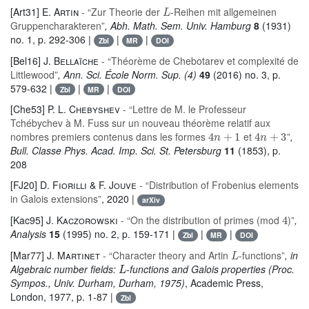
L
[Art31]
E. Artin
- “Zur Theorie der
-Reihen mit allgemeinen
Gruppencharakteren”
, Abh. Math. Sem. Univ. Hamburg
8
(1931)
no. 1, p. 292-306 |
|
|
Zbl
MR
DOI
[Bel16]
J. Bellaïche
- “Théorème de Chebotarev et complexité de
Littlewood”
, Ann. Sci. École Norm. Sup. (4)
49
(2016) no. 3, p.
579-632 |
|
|
Zbl
MR
DOI
[Che53]
P. L. Chebyshev
- “Lettre de M. le Professeur
Tchébychev à M. Fuss sur un nouveau théorème relatif aux
4
n
+
1
4
n
+
3
nombres premiers contenus dans les formes
et
”
,
Bull. Classe Phys. Acad. Imp. Sci. St. Petersburg
11
(1853), p.
208
[FJ20]
D. Fiorilli & F. Jouve
- “Distribution of Frobenius elements
in Galois extensions”
, 2020 |
arXiv
4
[Kac95]
J. Kaczorowski
- “On the distribution of primes (mod
)”
,
Analysis
15
(1995) no. 2, p. 159-171 |
|
|
Zbl
MR
DOI
L
[Mar77]
J. Martinet
- “Character theory and Artin
-functions”
, in
L
Algebraic number fields:
-functions and Galois properties (Proc.
Sympos., Univ. Durham, Durham, 1975)
, Academic Press,
London, 1977, p. 1-87 |
Zbl