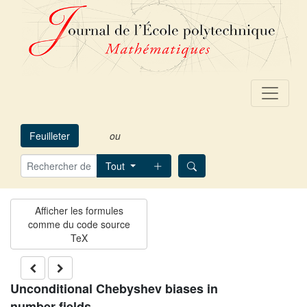
Feuilleter
ou
Tout
Unconditional Chebyshev biases in
number fields