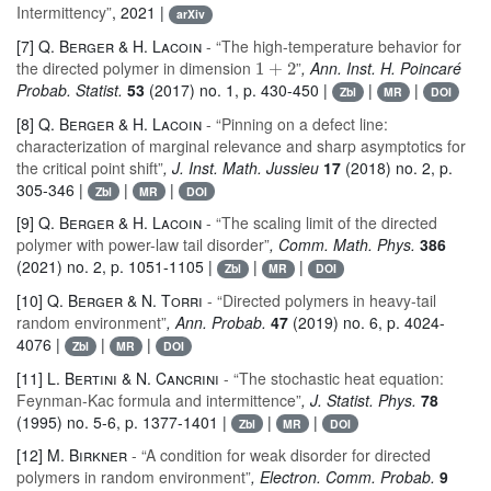
Intermittency”
, 2021 |
arXiv
[7]
Q. Berger & H. Lacoin
- “The high-temperature behavior for
1
+
2
the directed polymer in dimension
”
, Ann. Inst. H. Poincaré
Probab. Statist.
53
(2017) no. 1, p. 430-450 |
|
|
Zbl
MR
DOI
[8]
Q. Berger & H. Lacoin
- “Pinning on a defect line:
characterization of marginal relevance and sharp asymptotics for
the critical point shift”
, J. Inst. Math. Jussieu
17
(2018) no. 2, p.
305-346 |
|
|
Zbl
MR
DOI
[9]
Q. Berger & H. Lacoin
- “The scaling limit of the directed
polymer with power-law tail disorder”
, Comm. Math. Phys.
386
(2021) no. 2, p. 1051-1105 |
|
|
Zbl
MR
DOI
[10]
Q. Berger & N. Torri
- “Directed polymers in heavy-tail
random environment”
, Ann. Probab.
47
(2019) no. 6, p. 4024-
4076 |
|
|
Zbl
MR
DOI
[11]
L. Bertini & N. Cancrini
- “The stochastic heat equation:
Feynman-Kac formula and intermittence”
, J. Statist. Phys.
78
(1995) no. 5-6, p. 1377-1401 |
|
|
Zbl
MR
DOI
[12]
M. Birkner
- “A condition for weak disorder for directed
polymers in random environment”
, Electron. Comm. Probab.
9