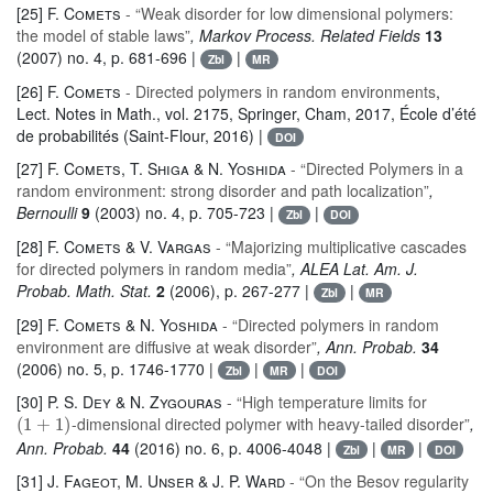
[25]
F. Comets
- “Weak disorder for low dimensional polymers:
the model of stable laws”
, Markov Process. Related Fields
13
(2007) no. 4, p. 681-696 |
|
Zbl
MR
[26]
F. Comets
- Directed polymers in random environments
,
Lect. Notes in Math.
, vol. 2175
, Springer, Cham, 2017, École d’été
de probabilités (Saint-Flour, 2016) |
DOI
[27]
F. Comets, T. Shiga & N. Yoshida
- “Directed Polymers in a
random environment: strong disorder and path localization”
,
Bernoulli
9
(2003) no. 4, p. 705-723 |
|
Zbl
DOI
[28]
F. Comets & V. Vargas
- “Majorizing multiplicative cascades
for directed polymers in random media”
, ALEA Lat. Am. J.
Probab. Math. Stat.
2
(2006), p. 267-277 |
|
Zbl
MR
[29]
F. Comets & N. Yoshida
- “Directed polymers in random
environment are diffusive at weak disorder”
, Ann. Probab.
34
(2006) no. 5, p. 1746-1770 |
|
|
Zbl
MR
DOI
[30]
P. S. Dey & N. Zygouras
- “High temperature limits for
(
1
+
1
)
-dimensional directed polymer with heavy-tailed disorder”
,
Ann. Probab.
44
(2016) no. 6, p. 4006-4048 |
|
|
Zbl
MR
DOI
[31]
J. Fageot, M. Unser & J. P. Ward
- “On the Besov regularity