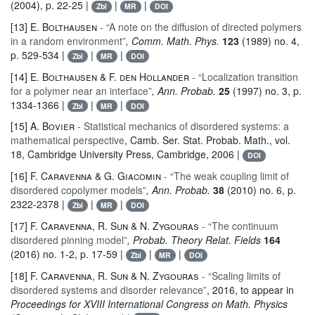
(2004), p. 22-25 |
|
|
Zbl
MR
DOI
[13]
E. Bolthausen
- “A note on the diffusion of directed polymers
in a random environment”
, Comm. Math. Phys.
123
(1989) no. 4,
p. 529-534 |
|
|
Zbl
MR
DOI
[14]
E. Bolthausen & F. den Hollander
- “Localization transition
for a polymer near an interface”
, Ann. Probab.
25
(1997) no. 3, p.
1334-1366 |
|
|
Zbl
MR
DOI
[15]
A. Bovier
- Statistical mechanics of disordered systems: a
mathematical perspective
, Camb. Ser. Stat. Probab. Math.
, vol.
18
, Cambridge University Press, Cambridge, 2006 |
DOI
[16]
F. Caravenna & G. Giacomin
- “The weak coupling limit of
disordered copolymer models”
, Ann. Probab.
38
(2010) no. 6, p.
2322-2378 |
|
|
Zbl
MR
DOI
[17]
F. Caravenna, R. Sun & N. Zygouras
- “The continuum
disordered pinning model”
, Probab. Theory Relat. Fields
164
(2016) no. 1-2, p. 17-59 |
|
|
Zbl
MR
DOI
[18]
F. Caravenna, R. Sun & N. Zygouras
- “Scaling limits of
disordered systems and disorder relevance”
, 2016, to appear in
Proceedings for XVIII International Congress on Math. Physics