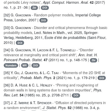
of periodic Lévy noises”
, Appl. Comput. Harmon. Anal.
42
(2017)
no. 1, p. 21 -36 |
|
Zbl
DOI
[32]
G. Giacomin
- Random polymer models
, Imperial College
Press, London, 2007 |
DOI
[33]
G. Giacomin
- Disorder and critical phenomena through basic
probability models
, Lect. Notes in Math.
, vol. 2025
, Springer-
Verlag, Heidelberg, 2011, École d’été de probabilités (Saint-Flour,
2010) |
DOI
[34]
G. Giacomin, H. Lacoin & F. L. Toninelli
- “Disorder
relevance at marginality and critical point shift”
, Ann. Inst. H.
Poincaré Probab. Statist.
47
(2011) no. 1, p. 148-175 |
|
Zbl
|
|
Numdam
MR
DOI
[35]
Y. Gu, J. Quastel & L.-C. Tsai
- “Moments of the 2D SHE at
criticality”
, Probab. Math. Phys.
2
(2021) no. 1, p. 179-219 |
DOI
[36]
D. A. Huse & C. L. Henley
- “Pinning and roughening of
domain walls in Ising systems due to random impurities”
, Phys.
Rev. Lett.
54
(1985) no. 25, p. 2708-2711 |
DOI
[37]
J. Z. Imbrie & T. Spencer
- “Diffusion of directed polymers in
a random environment”
, J. Statist. Phys.
52
(1988) no. 3-4, p.