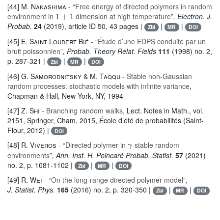
[44]
M. Nakashima
- “Free energy of directed polymers in random
1
+
1
environment in
dimension at high temperature”
, Electron. J.
Probab.
24
(2019), article ID 50, 43 pages |
|
|
Zbl
MR
DOI
[45]
E. Saint Loubert Bié
- “Étude d’une EDPS conduite par un
bruit poissonnien”
, Probab. Theory Relat. Fields
111
(1998) no. 2,
p. 287-321 |
|
|
Zbl
MR
DOI
[46]
G. Samorodnitsky & M. Taqqu
- Stable non-Gaussian
random processes: stochastic models with infinite variance
,
Chapman & Hall, New York, NY, 1994
[47]
Z. Shi
- Branching random walks
, Lect. Notes in Math.
, vol.
2151
, Springer, Cham, 2015, École d’été de probabilités (Saint-
Flour, 2012) |
DOI
γ
[48]
R. Viveros
- “Directed polymer in
-stable random
environments”
, Ann. Inst. H. Poincaré Probab. Statist.
57
(2021)
no. 2, p. 1081-1102 |
|
|
Zbl
MR
DOI
[49]
R. Wei
- “On the long-range directed polymer model”
,
J. Statist. Phys.
165
(2016) no. 2, p. 320-350 |
|
|
Zbl
MR
DOI