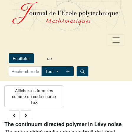
Feuilleter
ou
Tout
The continuum directed polymer in Lévy noise
[Polymère dirigé continu dans un bruit de Lévy]