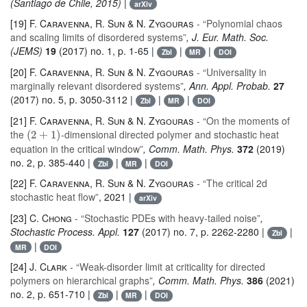
(Santiago de Chile, 2015)
|
arXiv
[19]
F. Caravenna, R. Sun & N. Zygouras
- “Polynomial chaos
and scaling limits of disordered systems”
, J. Eur. Math. Soc.
(JEMS)
19
(2017) no. 1, p. 1-65 |
|
|
Zbl
MR
DOI
[20]
F. Caravenna, R. Sun & N. Zygouras
- “Universality in
marginally relevant disordered systems”
, Ann. Appl. Probab.
27
(2017) no. 5, p. 3050-3112 |
|
|
Zbl
MR
DOI
[21]
F. Caravenna, R. Sun & N. Zygouras
- “On the moments of
(
2
+
1
)
the
-dimensional directed polymer and stochastic heat
equation in the critical window”
, Comm. Math. Phys.
372
(2019)
no. 2, p. 385-440 |
|
|
Zbl
MR
DOI
[22]
F. Caravenna, R. Sun & N. Zygouras
- “The critical 2d
stochastic heat flow”
, 2021 |
arXiv
[23]
C. Chong
- “Stochastic PDEs with heavy-tailed noise”
,
Stochastic Process. Appl.
127
(2017) no. 7, p. 2262-2280 |
|
Zbl
|
MR
DOI
[24]
J. Clark
- “Weak-disorder limit at criticality for directed
polymers on hierarchical graphs”
, Comm. Math. Phys.
386
(2021)
no. 2, p. 651-710 |
|
|
Zbl
MR
DOI