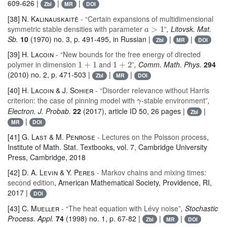
609-626 |
|
|
Zbl
MR
DOI
[38]
N. Kalinauskaitė
- “Certain expansions of multidimensional
a
>
1
symmetric stable densities with parameter
”
, Litovsk. Mat.
Sb.
10
(1970) no. 3, p. 491-495, in Russian |
|
|
Zbl
MR
DOI
[39]
H. Lacoin
- “New bounds for the free energy of directed
1
+
1
1
+
2
polymer in dimension
and
”
, Comm. Math. Phys.
294
(2010) no. 2, p. 471-503 |
|
|
Zbl
MR
DOI
[40]
H. Lacoin & J. Sohier
- “Disorder relevance without Harris
γ
criterion: the case of pinning model with
-stable environment”
,
Electron. J. Probab.
22
(2017), article ID 50, 26 pages |
|
Zbl
|
MR
DOI
[41]
G. Last & M. Penrose
- Lectures on the Poisson process
,
Institute of Math. Stat. Textbooks
, vol. 7
, Cambridge University
Press, Cambridge, 2018
[42]
D. A. Levin & Y. Peres
- Markov chains and mixing times:
second edition
, American Mathematical Society, Providence, RI,
2017 |
DOI
[43]
C. Mueller
- “The heat equation with Lévy noise”
, Stochastic
Process. Appl.
74
(1998) no. 1, p. 67-82 |
|
|
Zbl
MR
DOI