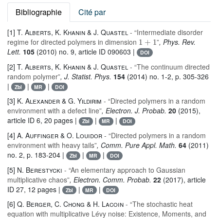
Bibliographie
Cité par
[1]
T. Alberts, K. Khanin & J. Quastel
- “Intermediate disorder
1
+
1
regime for directed polymers in dimension
”
, Phys. Rev.
Lett.
105
(2010) no. 9, article ID 090603 |
DOI
[2]
T. Alberts, K. Khanin & J. Quastel
- “The continuum directed
random polymer”
, J. Statist. Phys.
154
(2014) no. 1-2, p. 305-326
|
|
|
Zbl
MR
DOI
[3]
K. Alexander & G. Yıldırım
- “Directed polymers in a random
environment with a defect line”
, Electron. J. Probab.
20
(2015),
article ID 6, 20 pages |
|
|
Zbl
MR
DOI
[4]
A. Auffinger & O. Louidor
- “Directed polymers in a random
environment with heavy tails”
, Comm. Pure Appl. Math.
64
(2011)
no. 2, p. 183-204 |
|
|
Zbl
MR
DOI
[5]
N. Berestycki
- “An elementary approach to Gaussian
multiplicative chaos”
, Electron. Comm. Probab.
22
(2017), article
ID 27, 12 pages |
|
|
Zbl
MR
DOI
[6]
Q. Berger, C. Chong & H. Lacoin
- “The stochastic heat
equation with multiplicative Lévy noise: Existence, Moments, and