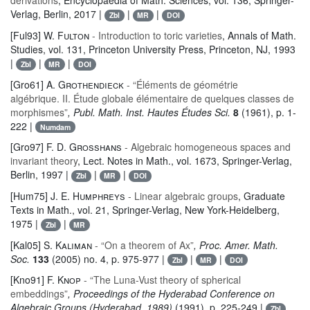
derivations
, Encyclopaedia of Math. Sciences
, vol. 136
, Springer-
Verlag, Berlin, 2017 |
|
|
Zbl
MR
DOI
[Ful93]
W. Fulton
- Introduction to toric varieties
, Annals of Math.
Studies
, vol. 131
, Princeton University Press, Princeton, NJ, 1993
|
|
|
Zbl
MR
DOI
[Gro61]
A. Grothendieck
- “Éléments de géométrie
algébrique. II. Étude globale élémentaire de quelques classes de
morphismes”
, Publ. Math. Inst. Hautes Études Sci.
8
(1961), p. 1-
222 |
Numdam
[Gro97]
F. D. Grosshans
- Algebraic homogeneous spaces and
invariant theory
, Lect. Notes in Math.
, vol. 1673
, Springer-Verlag,
Berlin, 1997 |
|
|
Zbl
MR
DOI
[Hum75]
J. E. Humphreys
- Linear algebraic groups
, Graduate
Texts in Math.
, vol. 21
, Springer-Verlag, New York-Heidelberg,
1975 |
|
Zbl
MR
[Kal05]
S. Kaliman
- “On a theorem of Ax”
, Proc. Amer. Math.
Soc.
133
(2005) no. 4, p. 975-977 |
|
|
Zbl
MR
DOI
[Kno91]
F. Knop
- “The Luna-Vust theory of spherical
embeddings”
, Proceedings of the Hyderabad Conference on
Algebraic Groups (Hyderabad, 1989)
(1991), p. 225-249 |
Zbl