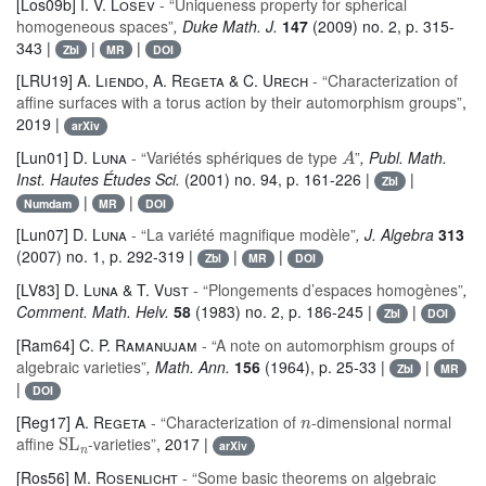
[Los09b]
I. V. Losev
- “Uniqueness property for spherical
homogeneous spaces”
, Duke Math. J.
147
(2009) no. 2, p. 315-
343 |
|
|
Zbl
MR
DOI
[LRU19]
A. Liendo, A. Regeta & C. Urech
- “Characterization of
affine surfaces with a torus action by their automorphism groups”
,
2019 |
arXiv
A
[Lun01]
D. Luna
- “Variétés sphériques de type
”
, Publ. Math.
Inst. Hautes Études Sci.
(2001) no. 94, p. 161-226 |
|
Zbl
|
|
Numdam
MR
DOI
[Lun07]
D. Luna
- “La variété magnifique modèle”
, J. Algebra
313
(2007) no. 1, p. 292-319 |
|
|
Zbl
MR
DOI
[LV83]
D. Luna & T. Vust
- “Plongements d’espaces homogènes”
,
Comment. Math. Helv.
58
(1983) no. 2, p. 186-245 |
|
Zbl
DOI
[Ram64]
C. P. Ramanujam
- “A note on automorphism groups of
algebraic varieties”
, Math. Ann.
156
(1964), p. 25-33 |
|
Zbl
MR
|
DOI
n
[Reg17]
A. Regeta
- “Characterization of
-dimensional normal
SL
n
affine
-varieties”
, 2017 |
arXiv
[Ros56]
M. Rosenlicht
- “Some basic theorems on algebraic