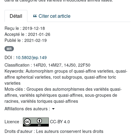
Détail
Citer cet article
Reçu le :
2019-12-18
Accepté le :
2021-01-26
Publié le :
2021-02-19
MR
DOI :
10.5802/jep.149
Classification :
14R20, 14M27, 14J50, 22F50
Keywords:
Automorphism groups of quasi-affine varieties, quasi-
affine spherical varieties, root subgroups, quasi-affine toric
varieties
Mots-clés :
Groupes des automorphismes des variétés quasi-
affines, variétés sphériques quasi-affines, sous-groupes de
racines, variétés toriques quasi-affines
Affiliations des auteurs :
Licence :
CC-BY 4.0
Droits d'auteur : Les auteurs conservent leurs droits