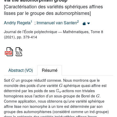
[Caractérisation des variétés sphériques affines
lisses par le groupe des automorphismes]
1
2
Andriy Regeta
;
Immanuel van Santen
Journal de l’École polytechnique — Mathématiques, Tome 8
(2021), pp. 379-414
Abstract (VO)
Résumé
G
Soit
un groupe réductif connexe. Nous montrons que le
G
monoïde des poids d’une variété
-sphérique quasi-affine est
𝔾
a
déterminé par les poids de ses
-actions non triviales
G
homogènes sous l’action d’un sous-groupe de Borel de
.
Comme application, nous obtenons qu’une variété sphérique
affine lisse non isomorphe à un tore est déterminée par son
groupe des automorphismes (considéré comme un ind-groupe)
dans la catégorie des variétés irréductibles affines lisses.