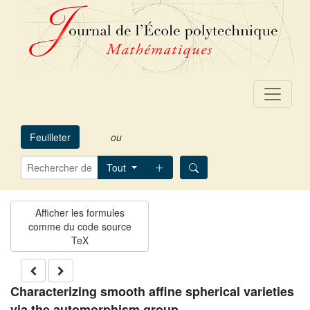
Feuilleter
ou
Tout
Characterizing smooth affine spherical varieties
via the automorphism group