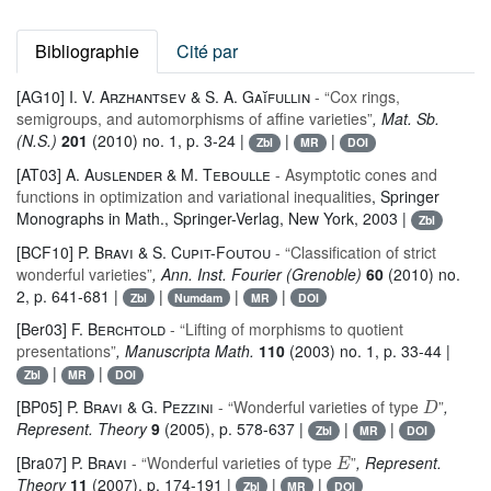
Bibliographie
Cité par
[AG10]
I. V. Arzhantsev & S. A. Gaĭfullin
- “Cox rings,
semigroups, and automorphisms of affine varieties”
, Mat. Sb.
(N.S.)
201
(2010) no. 1, p. 3-24 |
|
|
Zbl
MR
DOI
[AT03]
A. Auslender & M. Teboulle
- Asymptotic cones and
functions in optimization and variational inequalities
, Springer
Monographs in Math.
, Springer-Verlag, New York, 2003 |
Zbl
[BCF10]
P. Bravi & S. Cupit-Foutou
- “Classification of strict
wonderful varieties”
, Ann. Inst. Fourier (Grenoble)
60
(2010) no.
2, p. 641-681 |
|
|
|
Zbl
Numdam
MR
DOI
[Ber03]
F. Berchtold
- “Lifting of morphisms to quotient
presentations”
, Manuscripta Math.
110
(2003) no. 1, p. 33-44 |
|
|
Zbl
MR
DOI
D
[BP05]
P. Bravi & G. Pezzini
- “Wonderful varieties of type
”
,
Represent. Theory
9
(2005), p. 578-637 |
|
|
Zbl
MR
DOI
E
[Bra07]
P. Bravi
- “Wonderful varieties of type
”
, Represent.
Theory
11
(2007), p. 174-191 |
|
|
Zbl
MR
DOI