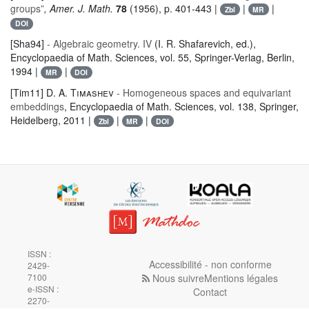
groups”
, Amer. J. Math.
78
(1956), p. 401-443 |
|
|
Zbl
MR
DOI
[Sha94]
- Algebraic geometry. IV
(I. R. Shafarevich, ed.)
,
Encyclopaedia of Math. Sciences
, vol. 55
, Springer-Verlag, Berlin,
1994 |
|
MR
DOI
[Tim11]
D. A. Timashev
- Homogeneous spaces and equivariant
embeddings
, Encyclopaedia of Math. Sciences
, vol. 138
, Springer,
Heidelberg, 2011 |
|
|
Zbl
MR
DOI
ISSN :
Accessibilité - non conforme
2429-
Nous suivre
Mentions légales
7100
e-ISSN :
Contact
2270-