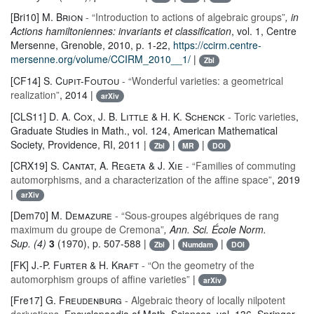
[Bri10]
M. Brion
- “Introduction to actions of algebraic groups”
, in
Actions hamiltoniennes: invariants et classification
, vol. 1
, Centre
Mersenne, Grenoble, 2010, p. 1-22,
https://ccirm.centre-
mersenne.org/volume/CCIRM_2010__1/
|
Zbl
[CF14]
S. Cupit-Foutou
- “Wonderful varieties: a geometrical
realization”
, 2014 |
arXiv
[CLS11]
D. A. Cox, J. B. Little & H. K. Schenck
- Toric varieties
,
Graduate Studies in Math.
, vol. 124
, American Mathematical
Society, Providence, RI, 2011 |
|
|
Zbl
MR
DOI
[CRX19]
S. Cantat, A. Regeta & J. Xie
- “Families of commuting
automorphisms, and a characterization of the affine space”
, 2019
|
arXiv
[Dem70]
M. Demazure
- “Sous-groupes algébriques de rang
maximum du groupe de Cremona”
, Ann. Sci. École Norm.
Sup. (4)
3
(1970), p. 507-588 |
|
|
Zbl
Numdam
DOI
[FK]
J.-P. Furter & H. Kraft
- “On the geometry of the
automorphism groups of affine varieties”
|
arXiv
[Fre17]
G. Freudenburg
- Algebraic theory of locally nilpotent