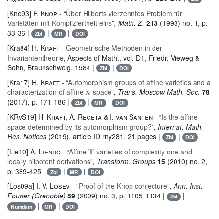
[Kno93]
F. Knop
- “Über Hilberts vierzehntes Problem für
Varietäten mit Kompliziertheit eins”
, Math. Z.
213
(1993) no. 1, p.
33-36 |
|
|
Zbl
MR
DOI
[Kra84]
H. Kraft
- Geometrische Methoden in der
Invariantentheorie
, Aspects of Math.
, vol. D1
, Friedr. Vieweg &
Sohn, Braunschweig, 1984 |
|
Zbl
DOI
[Kra17]
H. Kraft
- “Automorphism groups of affine varieties and a
n
characterization of affine
-space”
, Trans. Moscow Math. Soc.
78
(2017), p. 171-186 |
|
|
Zbl
MR
DOI
[KRvS19]
H. Kraft, A. Regeta & I. van Santen
- “Is the affine
space determined by its automorphism group?”
, Internat. Math.
Res. Notices
(2019), article ID rny281, 21 pages |
|
Zbl
DOI
𝕋
[Lie10]
A. Liendo
- “Affine
-varieties of complexity one and
locally nilpotent derivations”
, Transform. Groups
15
(2010) no. 2,
p. 389-425 |
|
|
Zbl
MR
DOI
[Los09a]
I. V. Losev
- “Proof of the Knop conjecture”
, Ann. Inst.
Fourier (Grenoble)
59
(2009) no. 3, p. 1105-1134 |
|
Zbl
|
|
Numdam
MR
DOI