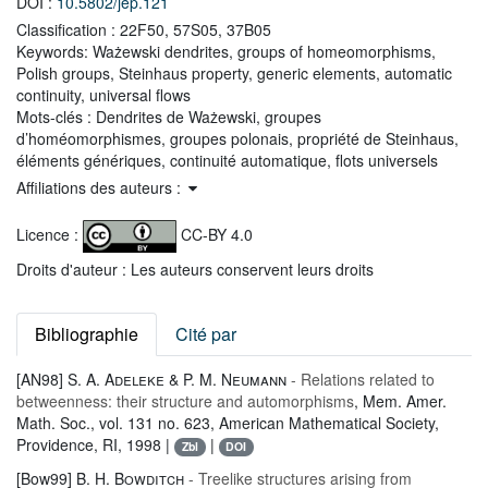
DOI :
10.5802/jep.121
Classification :
22F50, 57S05, 37B05
Keywords:
Ważewski dendrites, groups of homeomorphisms,
Polish groups, Steinhaus property, generic elements, automatic
continuity, universal flows
Mots-clés :
Dendrites de Ważewski, groupes
d’homéomorphismes, groupes polonais, propriété de Steinhaus,
éléments génériques, continuité automatique, flots universels
Affiliations des auteurs :
Licence :
CC-BY 4.0
Droits d'auteur : Les auteurs conservent leurs droits
Bibliographie
Cité par
[AN98]
S. A. Adeleke & P. M. Neumann
- Relations related to
betweenness: their structure and automorphisms
, Mem. Amer.
Math. Soc.
, vol. 131 no. 623
, American Mathematical Society,
Providence, RI, 1998 |
|
Zbl
DOI
[Bow99]
B. H. Bowditch
- Treelike structures arising from