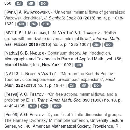
350 |
|
|
Zbl
MR
DOI
[Kwi18]
A. Kwiatkowska
- “Universal minimal flows of generalized
Ważewski dendrites”
, J. Symbolic Logic
83
(2018) no. 4, p. 1618-
1632 |
|
|
MR
Zbl
DOI
[MVTT15]
J. Melleray, L. N. Van Thé & T. Tsankov
- “Polish
groups with metrizable universal minimal flows”
, Internat. Math.
Res. Notices
2016
(2015) no. 5, p. 1285-1307 |
|
Zbl
DOI
[Nad92]
S. B. Nadler
- Continuum theory. An introduction
,
Monographs and Textbooks in Pure and Applied Math.
, vol. 158
,
Marcel Dekker, Inc., New York, 1992 |
Zbl
[NVT13]
L. Nguyen Van Thé
- “More on the Kechris-Pestov-
Todorcevic correspondence: precompact expansions”
, Fund.
Math.
222
(2013) no. 1, p. 19-47 |
|
|
Zbl
MR
DOI
[Pes98]
V. G. Pestov
- “On free actions, minimal flows, and a
problem by Ellis”
, Trans. Amer. Math. Soc.
350
(1998) no. 10, p.
4149-4165 |
|
|
MR
Zbl
DOI
[Pes06]
V. G. Pestov
- Dynamics of infinite-dimensional groups.
The Ramsey-Dvoretzky-Milman phenomenon
, University Lecture
Series
, vol. 40
, American Mathematical Society, Providence, RI,