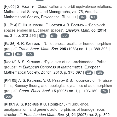
[Hjo00]
G. Hjorth
- Classification and orbit equivalence relations
,
Mathematical Surveys and Monographs
, vol. 75
, American
Mathematical Society, Providence, RI, 2000 |
|
Zbl
MR
[HLP14]
E. Hrushovski, F. Loeser & B. Poonen
- “Berkovich
spaces embed in Euclidean spaces”
, Enseign. Math.
60
(2014)
no. 3-4, p. 273-292 |
|
|
Zbl
MR
DOI
[Kal86]
R. R. Kallman
- “Uniqueness results for homeomorphism
groups”
, Trans. Amer. Math. Soc.
295
(1986) no. 1, p. 389-396 |
|
|
MR
Zbl
DOI
[Kec13]
A. S. Kechris
- “Dynamics of non-archimedean Polish
groups”
, in European Congress of Mathematics
, European
Mathematical Society, Zürich, 2013, p. 375-397 |
|
Zbl
MR
[KPT05]
A. S. Kechris, V. G. Pestov & S. Todorcevic
- “Fraïssé
limits, Ramsey theory, and topological dynamics of automorphism
groups”
, Geom. Funct. Anal.
15
(2005) no. 1, p. 106-189 |
|
Zbl
DOI
[KR07]
A. S. Kechris & C. Rosendal
- “Turbulence,
amalgamation, and generic automorphisms of homogeneous
structures”
, Proc. London Math. Soc. (3)
94
(2007) no. 2, p. 302-