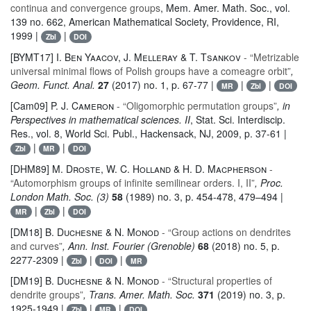
continua and convergence groups
, Mem. Amer. Math. Soc.
, vol.
139 no. 662
, American Mathematical Society, Providence, RI,
1999 |
|
Zbl
DOI
[BYMT17]
I. Ben Yaacov, J. Melleray & T. Tsankov
- “Metrizable
universal minimal flows of Polish groups have a comeagre orbit”
,
Geom. Funct. Anal.
27
(2017) no. 1, p. 67-77 |
|
|
MR
Zbl
DOI
[Cam09]
P. J. Cameron
- “Oligomorphic permutation groups”
, in
Perspectives in mathematical sciences. II
, Stat. Sci. Interdiscip.
Res.
, vol. 8
, World Sci. Publ., Hackensack, NJ, 2009, p. 37-61 |
|
|
Zbl
MR
DOI
[DHM89]
M. Droste, W. C. Holland & H. D. Macpherson
-
“Automorphism groups of infinite semilinear orders. I, II”
, Proc.
London Math. Soc. (3)
58
(1989) no. 3, p. 454-478, 479–494 |
|
|
MR
Zbl
DOI
[DM18]
B. Duchesne & N. Monod
- “Group actions on dendrites
and curves”
, Ann. Inst. Fourier (Grenoble)
68
(2018) no. 5, p.
2277-2309 |
|
|
Zbl
DOI
MR
[DM19]
B. Duchesne & N. Monod
- “Structural properties of
dendrite groups”
, Trans. Amer. Math. Soc.
371
(2019) no. 3, p.
1925-1949 |
|
|
Zbl
MR
DOI