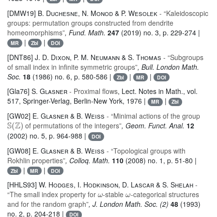
[DMW19]
B. Duchesne, N. Monod & P. Wesolek
- “Kaleidoscopic
groups: permutation groups constructed from dendrite
homeomorphisms”
, Fund. Math.
247
(2019) no. 3, p. 229-274 |
|
|
MR
Zbl
DOI
[DNT86]
J. D. Dixon, P. M. Neumann & S. Thomas
- “Subgroups
of small index in infinite symmetric groups”
, Bull. London Math.
Soc.
18
(1986) no. 6, p. 580-586 |
|
|
Zbl
MR
DOI
[Gla76]
S. Glasner
- Proximal flows
, Lect. Notes in Math.
, vol.
517
, Springer-Verlag, Berlin-New York, 1976 |
|
MR
Zbl
[GW02]
E. Glasner & B. Weiss
- “Minimal actions of the group
𝕊
(
ℤ
)
of permutations of the integers”
, Geom. Funct. Anal.
12
(2002) no. 5, p. 964-988 |
DOI
[GW08]
E. Glasner & B. Weiss
- “Topological groups with
Rokhlin properties”
, Colloq. Math.
110
(2008) no. 1, p. 51-80 |
|
|
Zbl
MR
DOI
[HHLS93]
W. Hodges, I. Hodkinson, D. Lascar & S. Shelah
-
ω
ω
“The small index property for
-stable
-categorical structures
and for the random graph”
, J. London Math. Soc. (2)
48
(1993)
no. 2, p. 204-218 |
DOI