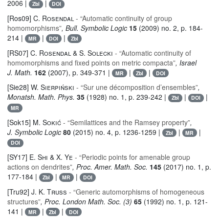
2006 |
|
Zbl
DOI
[Ros09]
C. Rosendal
- “Automatic continuity of group
homomorphisms”
, Bull. Symbolic Logic
15
(2009) no. 2, p. 184-
214 |
|
|
MR
DOI
Zbl
[RS07]
C. Rosendal & S. Solecki
- “Automatic continuity of
homomorphisms and fixed points on metric compacta”
, Israel
J. Math.
162
(2007), p. 349-371 |
|
|
MR
Zbl
DOI
[Sie28]
W. Sierpiński
- “Sur une décomposition d’ensembles”
,
Monatsh. Math. Phys.
35
(1928) no. 1, p. 239-242 |
|
|
Zbl
DOI
MR
[Sok15]
M. Sokić
- “Semilattices and the Ramsey property”
,
J. Symbolic Logic
80
(2015) no. 4, p. 1236-1259 |
|
|
Zbl
MR
DOI
[SY17]
E. Shi & X. Ye
- “Periodic points for amenable group
actions on dendrites”
, Proc. Amer. Math. Soc.
145
(2017) no. 1, p.
177-184 |
|
|
Zbl
MR
DOI
[Tru92]
J. K. Truss
- “Generic automorphisms of homogeneous
structures”
, Proc. London Math. Soc. (3)
65
(1992) no. 1, p. 121-
141 |
|
|
MR
Zbl
DOI