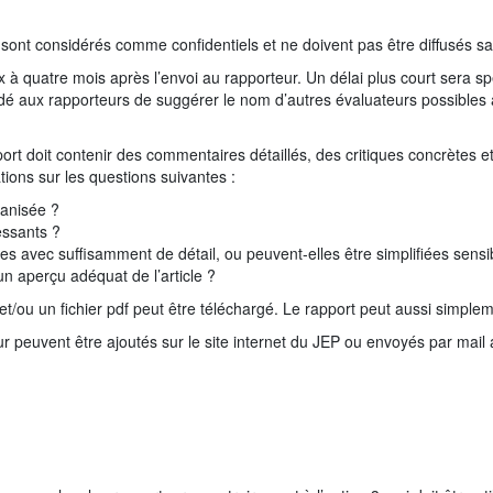
sont considérés comme confidentiels et ne doivent pas être diffusés san
eux à quatre mois après l’envoi au rapporteur. Un délai plus court sera s
ndé aux rapporteurs de suggérer le nom d’autres évaluateurs possibles 
t doit contenir des commentaires détaillés, des critiques concrètes et
cations sur les questions suivantes :
ganisée ?
essants ?
es avec suffisamment de détail, ou peuvent-elles être simplifiées sens
un aperçu adéquat de l’article ?
P et/ou un fichier pdf peut être téléchargé. Le rapport peut aussi simple
euvent être ajoutés sur le site internet du JEP ou envoyés par mail au 