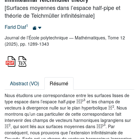
[Surfaces moyennes dans l’espace half-pipe et
théorie de Teichmüller infinitésimale]
1
Farid Diaf
Journal de l’École polytechnique — Mathématiques, Tome 12
(2025), pp. 1289-1343
Abstract (VO)
Résumé
Nous étudions une correspondance entre les surfaces lisses de
HP
3
type espace dans l’espace
half-pipe
et les champs de
H
2
vecteurs à divergence nulle sur le plan hyperbolique
. Nous
montrons qu’un cas particulier de cette correspondance fait
intervenir des champs de vecteurs harmoniques lagrangiens sur
H
2
HP
3
, qui sont liés aux surfaces moyennes dans
. Par
conséquent, nous prouvons que l’extension infinitésimale de
Douady–Earle est un champ de vecteurs harmonique lagrangien