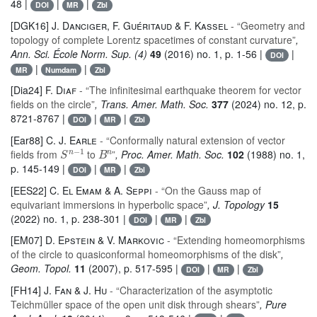
48 |
|
|
DOI
MR
Zbl
[DGK16]
J. Danciger, F. Guéritaud & F. Kassel
- “Geometry and
topology of complete Lorentz spacetimes of constant curvature”
,
Ann. Sci. École Norm. Sup. (4)
49
(2016) no. 1, p. 1-56 |
|
DOI
|
|
MR
Numdam
Zbl
[Dia24]
F. Diaf
- “The infinitesimal earthquake theorem for vector
fields on the circle”
, Trans. Amer. Math. Soc.
377
(2024) no. 12, p.
8721-8767 |
|
|
DOI
MR
Zbl
[Ear88]
C. J. Earle
- “Conformally natural extension of vector
S
1
n
-
B
n
fields from
to
”
, Proc. Amer. Math. Soc.
102
(1988) no. 1,
p. 145-149 |
|
|
DOI
MR
Zbl
[EES22]
C. El Emam & A. Seppi
- “On the Gauss map of
equivariant immersions in hyperbolic space”
, J. Topology
15
(2022) no. 1, p. 238-301 |
|
|
DOI
MR
Zbl
[EM07]
D. Epstein & V. Markovic
- “Extending homeomorphisms
of the circle to quasiconformal homeomorphisms of the disk”
,
Geom. Topol.
11
(2007), p. 517-595 |
|
|
DOI
MR
Zbl
[FH14]
J. Fan & J. Hu
- “Characterization of the asymptotic
Teichmüller space of the open unit disk through shears”
, Pure