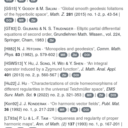
[GS15]
Y. Godoy & M. Salvai
- “Global smooth geodesic foliations
of the hyperbolic space”
, Math. Z.
281
(2015) no. 1-2, p. 43-54 |
|
|
DOI
MR
Zbl
[GT83]
D. Gilbarg & N. S. Trudinger
- Elliptic partial differential
equations of second order
, Grundlehren Math. Wissen.
, vol. 224
,
Springer, Cham, 1983 |
Zbl
[Hit82]
N. J. Hitchin
- “Monopoles and geodesics”
, Comm. Math.
Phys.
83
(1982), p. 579-602 |
|
|
MR
Zbl
DOI
[HSWS13]
Y. Hu, J. Song, H. Wei & Y. Shen
- “An integral
operator induced by a Zygmund function”
, J. Math. Anal. Appl.
401
(2013) no. 2, p. 560-567 |
|
Zbl
DOI
[Hu22]
J. Hu
- “Characterizations of circle homeomorphisms of
different regularities in the universal Teichmüller space”
, EMS
Surv. Math. Sci.
9
(2022) no. 2, p. 321-353 |
|
|
MR
Zbl
DOI
[Kon92]
J. J. Konderak
- “On harmonic vector fields”
, Publ. Mat.
36
(1992) no. 1, p. 217-228 |
|
|
MR
Zbl
DOI
[LT93a]
P. Li & L.-F. Tam
- “Uniqueness and regularity of proper
harmonic maps”
, Ann. of Math. (2)
137
(1993) no. 1, p. 167-201 |