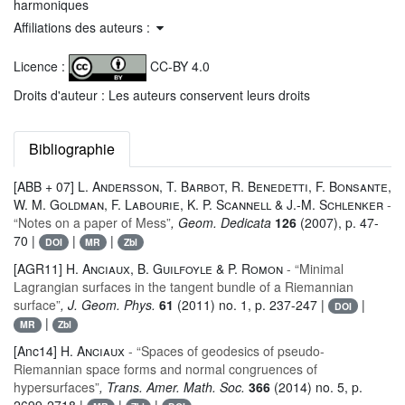
harmoniques
Affiliations des auteurs :
Licence :
CC-BY 4.0
Droits d'auteur : Les auteurs conservent leurs droits
Bibliographie
[ABB + 07]
L. Andersson, T. Barbot, R. Benedetti, F. Bonsante,
W. M. Goldman, F. Labourie, K. P. Scannell & J.-M. Schlenker
-
“Notes on a paper of Mess”
, Geom. Dedicata
126
(2007), p. 47-
70 |
|
|
DOI
MR
Zbl
[AGR11]
H. Anciaux, B. Guilfoyle & P. Romon
- “Minimal
Lagrangian surfaces in the tangent bundle of a Riemannian
surface”
, J. Geom. Phys.
61
(2011) no. 1, p. 237-247 |
|
DOI
|
MR
Zbl
[Anc14]
H. Anciaux
- “Spaces of geodesics of pseudo-
Riemannian space forms and normal congruences of
hypersurfaces”
, Trans. Amer. Math. Soc.
366
(2014) no. 5, p.
2699-2718 |
|
|