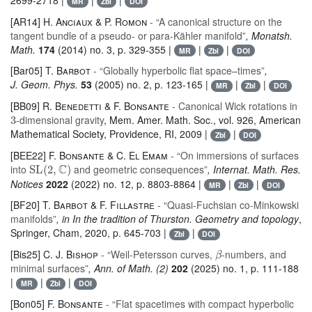
MR
Zbl
DOI
[AR14]
H. Anciaux & P. Romon
- “A canonical structure on the
tangent bundle of a pseudo- or para-Kähler manifold”
, Monatsh.
Math.
174
(2014) no. 3, p. 329-355 |
|
|
MR
Zbl
DOI
[Bar05]
T. Barbot
- “Globally hyperbolic flat space–times”
,
J. Geom. Phys.
53
(2005) no. 2, p. 123-165 |
|
|
MR
Zbl
DOI
[BB09]
R. Benedetti & F. Bonsante
- Canonical Wick rotations in
3
-dimensional gravity
, Mem. Amer. Math. Soc.
, vol. 926
, American
Mathematical Society, Providence, RI, 2009 |
|
Zbl
DOI
[BEE22]
F. Bonsante & C. El Emam
- “On immersions of surfaces
SL
(
2
,
ℂ
)
into
and geometric consequences”
, Internat. Math. Res.
Notices
2022
(2022) no. 12, p. 8803-8864 |
|
|
MR
Zbl
DOI
[BF20]
T. Barbot & F. Fillastre
- “Quasi-Fuchsian co-Minkowski
manifolds”
, in In the tradition of Thurston. Geometry and topology
,
Springer, Cham, 2020, p. 645-703 |
|
Zbl
DOI
β
[Bis25]
C. J. Bishop
- “Weil-Petersson curves,
-numbers, and
minimal surfaces”
, Ann. of Math. (2)
202
(2025) no. 1, p. 111-188
|
|
|
MR
Zbl
DOI
[Bon05]
F. Bonsante
- “Flat spacetimes with compact hyperbolic