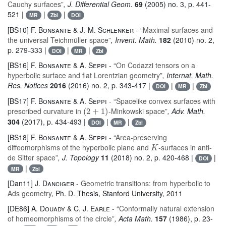
Cauchy surfaces”
, J. Differential Geom.
69
(2005) no. 3, p. 441-
521 |
|
|
MR
Zbl
DOI
[BS10]
F. Bonsante & J.-M. Schlenker
- “Maximal surfaces and
the universal Teichmüller space”
, Invent. Math.
182
(2010) no. 2,
p. 279-333 |
|
|
DOI
MR
Zbl
[BS16]
F. Bonsante & A. Seppi
- “On Codazzi tensors on a
hyperbolic surface and flat Lorentzian geometry”
, Internat. Math.
Res. Notices
2016
(2016) no. 2, p. 343-417 |
|
|
DOI
MR
Zbl
[BS17]
F. Bonsante & A. Seppi
- “Spacelike convex surfaces with
(
2
+
1
)
prescribed curvature in
-Minkowski space”
, Adv. Math.
304
(2017), p. 434-493 |
|
|
DOI
MR
Zbl
[BS18]
F. Bonsante & A. Seppi
- “Area-preserving
K
diffeomorphisms of the hyperbolic plane and
-surfaces in anti-
de Sitter space”
, J. Topology
11
(2018) no. 2, p. 420-468 |
|
DOI
|
MR
Zbl
[Dan11]
J. Danciger
- Geometric transitions: from hyperbolic to
Ads geometry
, Ph. D. Thesis, Stanford University, 2011
[DE86]
A. Douady & C. J. Earle
- “Conformally natural extension
of homeomorphisms of the circle”
, Acta Math.
157
(1986), p. 23-