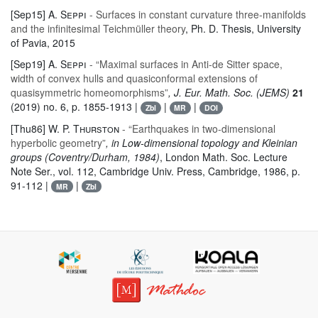
[Sep15]
A. Seppi
- Surfaces in constant curvature three-manifolds
and the infinitesimal Teichmüller theory
, Ph. D. Thesis, University
of Pavia, 2015
[Sep19]
A. Seppi
- “Maximal surfaces in Anti-de Sitter space,
width of convex hulls and quasiconformal extensions of
quasisymmetric homeomorphisms”
, J. Eur. Math. Soc. (JEMS)
21
(2019) no. 6, p. 1855-1913 |
|
|
Zbl
MR
DOI
[Thu86]
W. P. Thurston
- “Earthquakes in two-dimensional
hyperbolic geometry”
, in Low-dimensional topology and Kleinian
groups (Coventry/Durham, 1984)
, London Math. Soc. Lecture
Note Ser.
, vol. 112
, Cambridge Univ. Press, Cambridge, 1986, p.
91-112 |
|
MR
Zbl