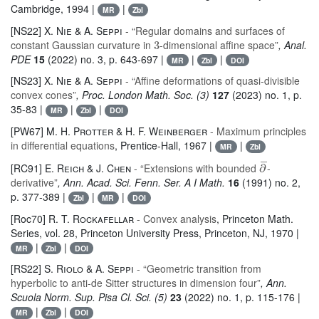
Cambridge, 1994 |
|
MR
Zbl
[NS22]
X. Nie & A. Seppi
- “Regular domains and surfaces of
3
constant Gaussian curvature in
-dimensional affine space”
, Anal.
PDE
15
(2022) no. 3, p. 643-697 |
|
|
MR
Zbl
DOI
[NS23]
X. Nie & A. Seppi
- “Affine deformations of quasi-divisible
convex cones”
, Proc. London Math. Soc. (3)
127
(2023) no. 1, p.
35-83 |
|
|
MR
Zbl
DOI
[PW67]
M. H. Protter & H. F. Weinberger
- Maximum principles
in differential equations
, Prentice-Hall, 1967 |
|
MR
Zbl
∂
¯
[RC91]
E. Reich & J. Chen
- “Extensions with bounded
-
derivative”
, Ann. Acad. Sci. Fenn. Ser. A I Math.
16
(1991) no. 2,
p. 377-389 |
|
|
Zbl
MR
DOI
[Roc70]
R. T. Rockafellar
- Convex analysis
, Princeton Math.
Series
, vol. 28
, Princeton University Press, Princeton, NJ, 1970 |
|
|
MR
Zbl
DOI
[RS22]
S. Riolo & A. Seppi
- “Geometric transition from
hyperbolic to anti-de Sitter structures in dimension four”
, Ann.
Scuola Norm. Sup. Pisa Cl. Sci. (5)
23
(2022) no. 1, p. 115-176 |
|
|
MR
Zbl
DOI