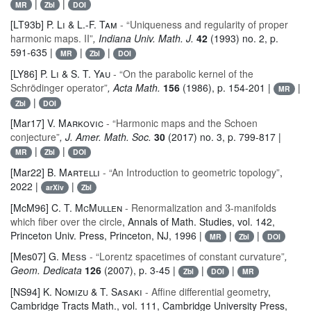
|
|
MR
Zbl
DOI
[LT93b]
P. Li & L.-F. Tam
- “Uniqueness and regularity of proper
harmonic maps. II”
, Indiana Univ. Math. J.
42
(1993) no. 2, p.
591-635 |
|
|
MR
Zbl
DOI
[LY86]
P. Li & S. T. Yau
- “On the parabolic kernel of the
Schrödinger operator”
, Acta Math.
156
(1986), p. 154-201 |
|
MR
|
Zbl
DOI
[Mar17]
V. Markovic
- “Harmonic maps and the Schoen
conjecture”
, J. Amer. Math. Soc.
30
(2017) no. 3, p. 799-817 |
|
|
MR
Zbl
DOI
[Mar22]
B. Martelli
- “An Introduction to geometric topology”
,
2022 |
|
arXiv
Zbl
3
[McM96]
C. T. McMullen
- Renormalization and
-manifolds
which fiber over the circle
, Annals of Math. Studies
, vol. 142
,
Princeton Univ. Press, Princeton, NJ, 1996 |
|
|
MR
Zbl
DOI
[Mes07]
G. Mess
- “Lorentz spacetimes of constant curvature”
,
Geom. Dedicata
126
(2007), p. 3-45 |
|
|
Zbl
DOI
MR
[NS94]
K. Nomizu & T. Sasaki
- Affine differential geometry
,
Cambridge Tracts Math.
, vol. 111
, Cambridge University Press,