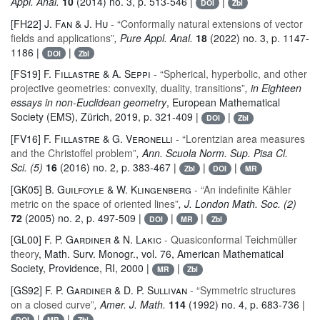
Appl. Anal.
10
(2014) no. 3, p. 513-546 |
|
DOI
Zbl
[FH22]
J. Fan & J. Hu
- “Conformally natural extensions of vector
fields and applications”
, Pure Appl. Anal.
18
(2022) no. 3, p. 1147-
1186 |
|
DOI
Zbl
[FS19]
F. Fillastre & A. Seppi
- “Spherical, hyperbolic, and other
projective geometries: convexity, duality, transitions”
, in Eighteen
essays in non-Euclidean geometry
, European Mathematical
Society (EMS), Zürich, 2019, p. 321-409 |
|
DOI
Zbl
[FV16]
F. Fillastre & G. Veronelli
- “Lorentzian area measures
and the Christoffel problem”
, Ann. Scuola Norm. Sup. Pisa Cl.
Sci. (5)
16
(2016) no. 2, p. 383-467 |
|
|
Zbl
DOI
MR
[GK05]
B. Guilfoyle & W. Klingenberg
- “An indefinite Kähler
metric on the space of oriented lines”
, J. London Math. Soc. (2)
72
(2005) no. 2, p. 497-509 |
|
|
DOI
MR
Zbl
[GL00]
F. P. Gardiner & N. Lakic
- Quasiconformal Teichmüller
theory
, Math. Surv. Monogr.
, vol. 76
, American Mathematical
Society, Providence, RI, 2000 |
|
MR
Zbl
[GS92]
F. P. Gardiner & D. P. Sullivan
- “Symmetric structures
on a closed curve”
, Amer. J. Math.
114
(1992) no. 4, p. 683-736 |
|
|
DOI
MR
Zbl