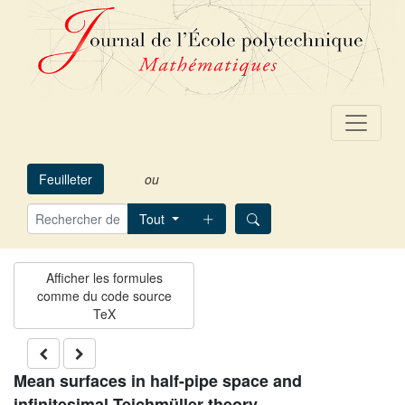
Feuilleter
ou
Tout
Mean surfaces in half-pipe space and
infinitesimal Teichmüller theory