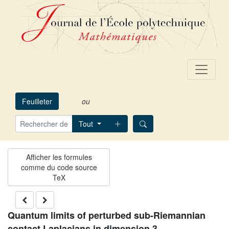
Feuilleter
ou
Tout
Quantum limits of perturbed sub-Riemannian
contact Laplacians in dimension 3