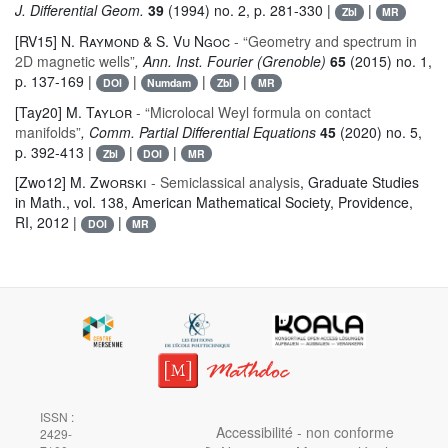
J. Differential Geom.
39
(1994) no. 2, p. 281-330 |
|
Zbl
MR
[RV15]
N. Raymond & S. Vu Ngoc
- “Geometry and spectrum in
2D magnetic wells”
, Ann. Inst. Fourier (Grenoble)
65
(2015) no. 1,
p. 137-169 |
|
|
|
DOI
Numdam
Zbl
MR
[Tay20]
M. Taylor
- “Microlocal Weyl formula on contact
manifolds”
, Comm. Partial Differential Equations
45
(2020) no. 5,
p. 392-413 |
|
|
Zbl
DOI
MR
[Zwo12]
M. Zworski
- Semiclassical analysis
, Graduate Studies
in Math.
, vol. 138
, American Mathematical Society, Providence,
RI, 2012 |
|
DOI
MR
ISSN :
Accessibilité - non conforme
2429-