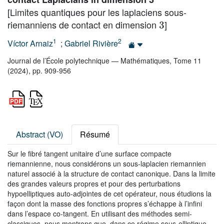
[Limites quantiques pour les laplaciens sous-
3
riemanniens de contact en dimension
]
1
2
Víctor Arnaiz
;
Gabriel Rivière
Journal de l’École polytechnique — Mathématiques, Tome 11
(2024), pp. 909-956
Abstract (VO)
Résumé
Sur le fibré tangent unitaire d’une surface compacte
riemannienne, nous considérons un sous-laplacien riemannien
naturel associé à la structure de contact canonique. Dans la limite
des grandes valeurs propres et pour des perturbations
hypoelliptiques auto-adjointes de cet opérateur, nous étudions la
façon dont la masse des fonctions propres s’échappe à l’infini
dans l’espace co-tangent. En utilisant des méthodes semi-
classiques, nous montrons que, dans ce régime sous-elliptique,