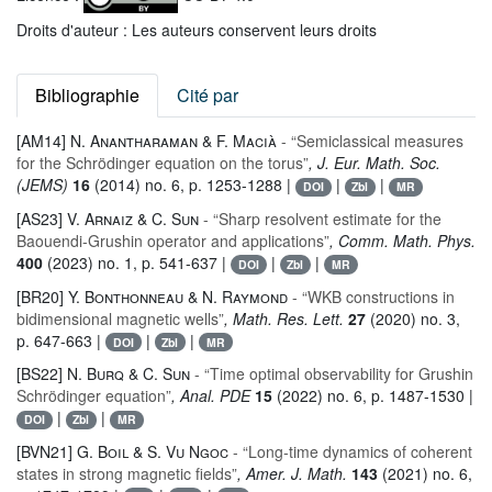
Droits d'auteur : Les auteurs conservent leurs droits
Bibliographie
Cité par
[AM14]
N. Anantharaman & F. Macià
- “Semiclassical measures
for the Schrödinger equation on the torus”
, J. Eur. Math. Soc.
(JEMS)
16
(2014) no. 6, p. 1253-1288 |
|
|
DOI
Zbl
MR
[AS23]
V. Arnaiz & C. Sun
- “Sharp resolvent estimate for the
Baouendi-Grushin operator and applications”
, Comm. Math. Phys.
400
(2023) no. 1, p. 541-637 |
|
|
DOI
Zbl
MR
[BR20]
Y. Bonthonneau & N. Raymond
- “WKB constructions in
bidimensional magnetic wells”
, Math. Res. Lett.
27
(2020) no. 3,
p. 647-663 |
|
|
DOI
Zbl
MR
[BS22]
N. Burq & C. Sun
- “Time optimal observability for Grushin
Schrödinger equation”
, Anal. PDE
15
(2022) no. 6, p. 1487-1530 |
|
|
DOI
Zbl
MR
[BVN21]
G. Boil & S. Vu Ngoc
- “Long-time dynamics of coherent
states in strong magnetic fields”
, Amer. J. Math.
143
(2021) no. 6,