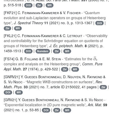
p. 515-518 |
|
|
DOI
Zbl
MR
[FKF21]
C. Fermanian-Kammerer & V. Fischer
- “Quantum
evolution and sub-Laplacian operators on groups of Heisenberg
type”
, J. Spectral Theory
11
(2021) no. 3, p. 1313-1367 |
|
DOI
|
Zbl
MR
[FKL21]
C. Fermanian-Kammerer & C. Letrouit
- “Observability
and controllability for the Schrödinger equation on quotients of
groups of Heisenberg type”
, J. Éc. polytech. Math.
8
(2021), p.
1459-1513 |
|
|
|
DOI
Numdam
Zbl
MR
∂
¯
b
[FS74]
G. B. Folland & E. M. Stein
- “Estimates for the
complex and analysis on the Heisenberg group”
, Comm. Pure
Appl. Math.
27
(1974), p. 429-522 |
|
Zbl
MR
[GNRV21]
Y. Guedes Bonthonneau, D. Nguyen, N. Raymond &
S. Vu Ngoc
- “Magnetic WKB constructions on surfaces”
, Rev.
Math. Phys.
33
(2021) no. 7, article ID 2150022, 41 pages |
|
Zbl
|
DOI
MR
[GRV21]
Y. Guedes Bonthonneau, N. Raymond & S. Vu Ngoc
-
“Exponential localization in 2D pure magnetic wells”
, Ark. Mat.
59
(2021) no. 1, p. 53-85 |
|
|
DOI
Zbl
MR