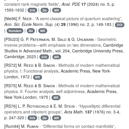
constant-rank magnetic fields”
, Anal. PDE
17
(2024) no. 5, p.
1593-1632 |
|
|
DOI
Zbl
MR
[Nie96]
F. Nier
- “A semi-classical picture of quantum scattering”
,
Ann. Sci. École Norm. Sup. (4)
29
(1996) no. 2, p. 149-183 |
DOI
|
|
|
Numdam
Zbl
MR
[PSU23]
G. P. Paternain, M. Salo & G. Uhlmann
- Geometric
inverse problems—with emphasis on two dimensions
, Cambridge
Studies in Advanced Math.
, vol. 204
, Cambridge University Press,
Cambridge, 2023 |
|
DOI
MR
[RS72]
M. Reed & B. Simon
- Methods of modern mathematical
physics. I. Functional analysis
, Academic Press, New York-
London, 1972 |
MR
[RS75]
M. Reed & B. Simon
- Methods of modern mathematical
physics. II. Fourier analysis, self-adjointness
, Academic Press,
New York-London, 1975 |
MR
[RS76]
L. P. Rothschild & E. M. Stein
- “Hypoelliptic differential
operators and nilpotent groups”
, Acta Math.
137
(1976) no. 3-4,
p. 247-320 |
|
|
DOI
Zbl
MR
[Rum94]
M. Rumin
- “Differential forms on contact manifolds”
,