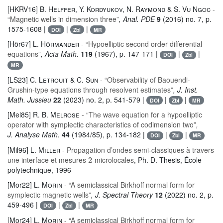
[HKRV16]
B. Helffer, Y. Kordyukov, N. Raymond & S. Vu Ngoc
-
“Magnetic wells in dimension three”
, Anal. PDE
9
(2016) no. 7, p.
1575-1608 |
|
|
DOI
Zbl
MR
[Hör67]
L. Hörmander
- “Hypoelliptic second order differential
equations”
, Acta Math.
119
(1967), p. 147-171 |
|
|
DOI
Zbl
MR
[LS23]
C. Letrouit & C. Sun
- “Observability of Baouendi-
Grushin-type equations through resolvent estimates”
, J. Inst.
Math. Jussieu
22
(2023) no. 2, p. 541-579 |
|
|
DOI
Zbl
MR
[Mel85]
R. B. Melrose
- “The wave equation for a hypoelliptic
operator with symplectic characteristics of codimension two”
,
J. Analyse Math.
44
(1984/85), p. 134-182 |
|
|
DOI
Zbl
MR
[Mil96]
L. Miller
- Propagation d’ondes semi-classiques à travers
2
une interface et mesures
-microlocales
, Ph. D. Thesis, École
polytechnique, 1996
[Mor22]
L. Morin
- “A semiclassical Birkhoff normal form for
symplectic magnetic wells”
, J. Spectral Theory
12
(2022) no. 2, p.
459-496 |
|
|
DOI
Zbl
MR
[Mor24]
L. Morin
- “A semiclassical Birkhoff normal form for