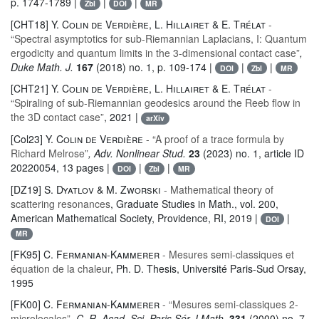
p. 1747-1789 |
|
|
Zbl
DOI
MR
[CHT18]
Y. Colin de Verdière, L. Hillairet & E. Trélat
-
“Spectral asymptotics for sub-Riemannian Laplacians, I: Quantum
ergodicity and quantum limits in the 3-dimensional contact case”
,
Duke Math. J.
167
(2018) no. 1, p. 109-174 |
|
|
DOI
Zbl
MR
[CHT21]
Y. Colin de Verdière, L. Hillairet & E. Trélat
-
“Spiraling of sub-Riemannian geodesics around the Reeb flow in
the 3D contact case”
, 2021 |
arXiv
[Col23]
Y. Colin de Verdière
- “A proof of a trace formula by
Richard Melrose”
, Adv. Nonlinear Stud.
23
(2023) no. 1, article ID
20220054, 13 pages |
|
|
DOI
Zbl
MR
[DZ19]
S. Dyatlov & M. Zworski
- Mathematical theory of
scattering resonances
, Graduate Studies in Math.
, vol. 200
,
American Mathematical Society, Providence, RI, 2019 |
|
DOI
MR
[FK95]
C. Fermanian-Kammerer
- Mesures semi-classiques et
équation de la chaleur
, Ph. D. Thesis, Université Paris-Sud Orsay,
1995
[FK00]
C. Fermanian-Kammerer
- “Mesures semi-classiques 2-
microlocales”
, C. R. Acad. Sci. Paris Sér. I Math.
331
(2000) no. 7,