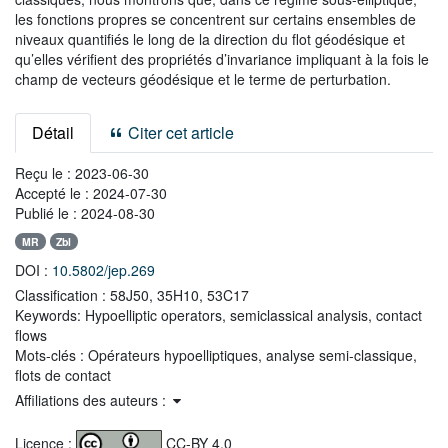
les fonctions propres se concentrent sur certains ensembles de
niveaux quantifiés le long de la direction du flot géodésique et
qu’elles vérifient des propriétés d’invariance impliquant à la fois le
champ de vecteurs géodésique et le terme de perturbation.
Détail
Citer cet article
Reçu le :
2023-06-30
Accepté le :
2024-07-30
Publié le :
2024-08-30
MR
Zbl
DOI :
10.5802/jep.269
Classification :
58J50, 35H10, 53C17
Keywords:
Hypoelliptic operators, semiclassical analysis, contact
flows
Mots-clés :
Opérateurs hypoelliptiques, analyse semi-classique,
flots de contact
Affiliations des auteurs :
Licence :
CC-BY 4.0