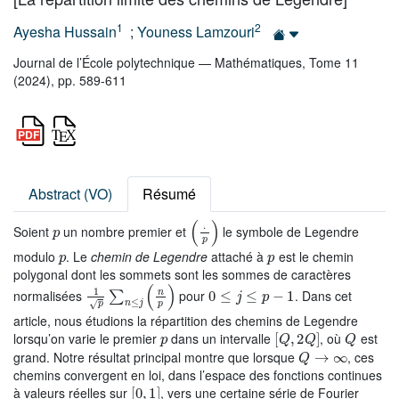
1
2
Ayesha Hussain
;
Youness Lamzouri
Journal de l’École polytechnique — Mathématiques, Tome 11
(2024), pp. 589-611
Abstract (VO)
Résumé
p
(
·
p
)
Soient
un nombre premier et
le symbole de Legendre
p
p
modulo
. Le
chemin de Legendre
attaché à
est le chemin
polygonal dont les sommets sont les sommes de caractères
1
p
∑
n
≤
j
(
n
p
)
0
≤
j
≤
p
-
1
normalisées
pour
. Dans cet
article, nous étudions la répartition des chemins de Legendre
p
[
Q
,
2
Q
]
Q
lorsqu’on varie le premier
dans un intervalle
, où
est
Q
→
∞
grand. Notre résultat principal montre que lorsque
, ces
chemins convergent en loi, dans l’espace des fonctions continues
[
0
,
1
]
à valeurs réelles sur
, vers une certaine série de Fourier