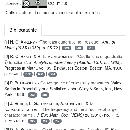
Licence :
CC-BY 4.0
Droits d'auteur : Les auteurs conservent leurs droits
Bibliographie
[1]
N. C. Ankeny
- “The least quadratic non residue”
, Ann. of
Math. (2)
55
(1952), p. 65-72 |
|
|
DOI
MR
Zbl
[2]
R. C. Baker & H. L. Montgomery
- “Oscillations of quadratic
L
-functions”
, in Analytic number theory (Allerton Park, IL, 1989)
,
Progress in Math.
, vol. 85
, Birkhäuser Boston, Boston, MA, 1990,
p. 23-40 |
|
|
DOI
MR
Zbl
[3]
P. Billingsley
- Convergence of probability measures
, Wiley
Series in Probability and Statistics
, John Wiley & Sons, Inc., New
York, 1999 |
|
DOI
MR
[4]
J. Bober, L. Goldmakher, A. Granville & D.
Koukoulopoulos
- “The frequency and the structure of large
character sums”
, J. Eur. Math. Soc. (JEMS)
20
(2018) no. 7, p.
1759-1818 |
|
|
DOI
MR
Zbl
L
[5]
D. A. Burgess
- “On character sums and
-series. II”
, Proc.