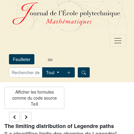
Feuilleter
ou
Tout
The limiting distribution of Legendre paths
[La répartition limite des chemins de Legendre]