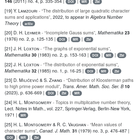
146
(2011) no. 4, p. 335-354 |
|
|
DOI
MR
Zbl
[19]
Y. Lamzouri
- “The distribution of large quadratic character
sums and applications”
, 2022, to appear in
Algebra Number
Theory
|
arXiv
[20]
D. H. Lehmer
- “Incomplete Gauss sums”
, Mathematika
23
(1976) no. 2, p. 125-135 |
|
|
DOI
MR
Zbl
[21]
J. H. Loxton
- “The graphs of exponential sums”
,
Mathematika
30
(1983) no. 2, p. 153-163 |
|
|
DOI
MR
Zbl
[22]
J. H. Loxton
- “The distribution of exponential sums”
,
Mathematika
32
(1985) no. 1, p. 16-25 |
|
|
DOI
MR
Zbl
[23]
D. Milićević & S. Zhang
- “Distribution of Kloosterman paths
to high prime power moduli”
, Trans. Amer. Math. Soc. Ser. B
10
(2023), p. 636-669 |
|
|
DOI
Zbl
MR
[24]
H. L. Montgomery
- Topics in multiplicative number theory
,
Lect. Notes in Math.
, vol. 227
, Springer-Verlag, Berlin-New York,
1971 |
MR
[25]
H. L. Montgomery & R. C. Vaughan
- “Mean values of
character sums”
, Canad. J. Math.
31
(1979) no. 3, p. 476-487 |
|
|
DOI
MR
Zbl