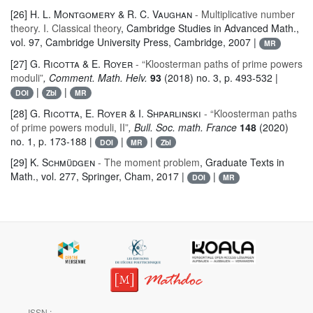
[26]
H. L. Montgomery & R. C. Vaughan
- Multiplicative number
theory. I. Classical theory
, Cambridge Studies in Advanced Math.
,
vol. 97
, Cambridge University Press, Cambridge, 2007 |
MR
[27]
G. Ricotta & E. Royer
- “Kloosterman paths of prime powers
moduli”
, Comment. Math. Helv.
93
(2018) no. 3, p. 493-532 |
|
|
DOI
Zbl
MR
[28]
G. Ricotta, E. Royer & I. Shparlinski
- “Kloosterman paths
of prime powers moduli, II”
, Bull. Soc. math. France
148
(2020)
no. 1, p. 173-188 |
|
|
DOI
MR
Zbl
[29]
K. Schmüdgen
- The moment problem
, Graduate Texts in
Math.
, vol. 277
, Springer, Cham, 2017 |
|
DOI
MR
ISSN :