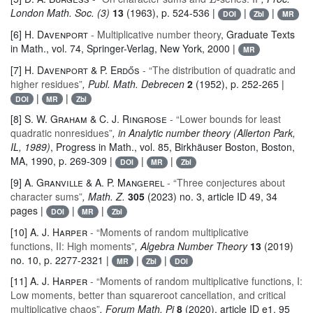
London Math. Soc. (3)
13
(1963), p. 524-536 |
|
|
DOI
Zbl
MR
[6]
H. Davenport
- Multiplicative number theory
, Graduate Texts
in Math.
, vol. 74
, Springer-Verlag, New York, 2000 |
MR
[7]
H. Davenport & P. Erdős
- “The distribution of quadratic and
higher residues”
, Publ. Math. Debrecen
2
(1952), p. 252-265 |
|
|
DOI
MR
Zbl
[8]
S. W. Graham & C. J. Ringrose
- “Lower bounds for least
quadratic nonresidues”
, in Analytic number theory (Allerton Park,
IL, 1989)
, Progress in Math.
, vol. 85
, Birkhäuser Boston, Boston,
MA, 1990, p. 269-309 |
|
|
DOI
MR
Zbl
[9]
A. Granville & A. P. Mangerel
- “Three conjectures about
character sums”
, Math. Z.
305
(2023) no. 3, article ID 49, 34
pages |
|
|
DOI
MR
Zbl
[10]
A. J. Harper
- “Moments of random multiplicative
functions, II: High moments”
, Algebra Number Theory
13
(2019)
no. 10, p. 2277-2321 |
|
|
MR
Zbl
DOI
[11]
A. J. Harper
- “Moments of random multiplicative functions, I:
Low moments, better than squareroot cancellation, and critical
multiplicative chaos”
, Forum Math. Pi
8
(2020), article ID e1, 95